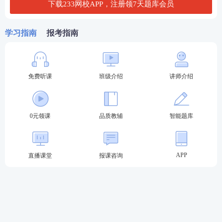
可。
下载233网校APP，注册领7天题库会员
操作指引：
学习指南
报考指南
第一步：打开【233网校】APP，选择考试类别；
免费听课
班级介绍
讲师介绍
0元领课
品质教辅
智能题库
APP
直播课堂
报课咨询