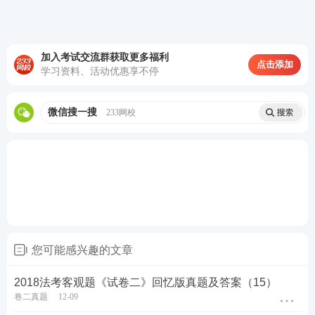
B、如乙银行要求保证人丁承担保证责任的，保证人
丁可以行使诉讼时效抗辩权
加入考试交流群获取更多福利
点击添加
学习资料、活动优惠享不停
C、如乙银行要求抵押人戊承担担保责任的，戊无权
拒绝
微信搜一搜
233网校
D、如乙银行要求反担保人庚承担责任的，庚无权拒
绝
查看答案
根据下面资料，回答89-90题
您可能感兴趣的文章
2013年2月1日乙公司向甲公司订购巴西世界杯纪念短
袖T恤1万件，双方约定：乙公司合同签订一周内向甲
2018法考客观题《试卷二》回忆版真题及答案（15）
卷二真题
12-09
公司交付5万元定金，任何一方违约，应向对方支付6