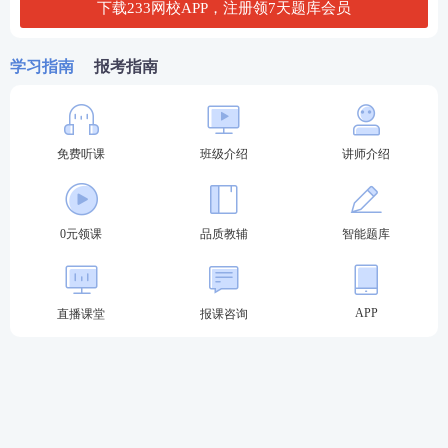
下载233网校APP，注册领7天题库会员
A、乙银行不能要求甲、戊、己承担连带责任
学习指南
报考指南
B、乙银行可以就戊或者己的房产行使抵押权
C、如戊承担担保责任后，应当先向甲追偿，不足部
免费听课
班级介绍
讲师介绍
分要求己分担责任
D、如甲将全部债务转让给好友辛，未经戊和己的书
面同意，戊和己不再承担担保责任
0元领课
品质教辅
智能题库
查看答案
APP
直播课堂
报课咨询
88、如乙银行的债务已过诉讼时效期间，下列哪些说
法是正确的？
A、如乙银行要求保证人丙承担保证责任的，保证人
可以行使先诉抗辩权