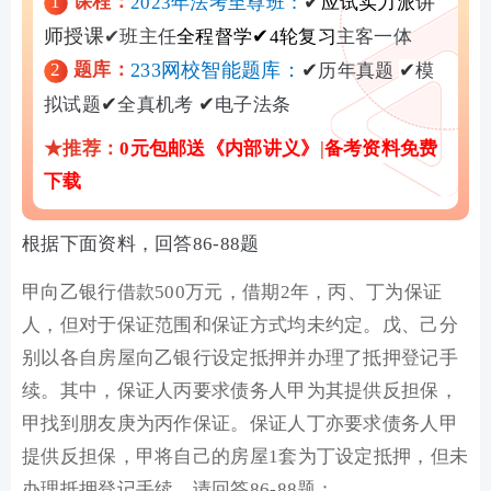
1
课程：
✔
讲
2023年法考至尊班：
应试实力派
师授课
✔
✔
班主任
全程督学
4轮复习
主客一体
2
题库：
233网校智能题库：
✔
✔
历年真题
模
✔
✔
拟试题
全真机考
电子法条
★推荐：
0元包邮送《内部讲义》
|
备考资料免费
下载
根据下面资料，回答86-88题
甲向乙银行借款500万元，借期2年，丙、丁为保证
人，但对于保证范围和保证方式均未约定。戊、己分
别以各自房屋向乙银行设定抵押并办理了抵押登记手
续。其中，保证人丙要求债务人甲为其提供反担保，
甲找到朋友庚为丙作保证。保证人丁亦要求债务人甲
提供反担保，甲将自己的房屋1套为丁设定抵押，但未
办理抵押登记手续。请回答86-88题：