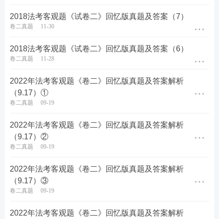
购的胚布交由丁运输公司运送至甲公司时，甲公司负
2018法考客观题《试卷二》回忆版真题及答案（7）
责人表示，由于乙公司昨日取消交易，甲公司也将解
卷二真题
11-30
除与丙公司之间的合同，故请丁送回该批胚布于丙。
2018法考客观题《试卷二》回忆版真题及答案（6）
丁回程途中，遭遇泥石流，该批胚布全毁。请回答以
卷二真题
11-28
下89-90题：
2022年法考客观题《卷二》回忆版真题及答案解析
89、关于甲乙之间的关系，表述正确的是？
（9.17）①
卷二真题
09-19
A、乙公司虽然在4月5日前没有支付首期价款，但不
应承担违约责任
2022年法考客观题《卷二》回忆版真题及答案解析
（9.17）②
B、甲公司4月4日电话中关于将不交货的表示构成违
卷二真题
09-19
约
2022年法考客观题《卷二》回忆版真题及答案解析
（9.17）③
C、甲公司拒绝提供担保，乙公司有权解除合同
卷二真题
09-19
D、乙公司无权解除合同，取消交易
2022年法考客观题《卷二》回忆版真题及答案解析