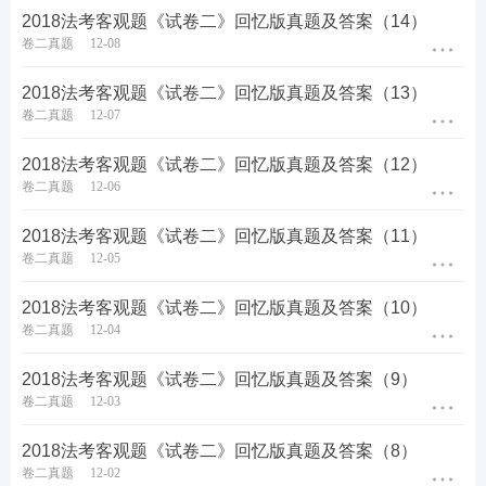
万元违约金，乙公司应在4月5日前支付30万元首期价
2018法考客观题《试卷二》回忆版真题及答案（14）
卷二真题
12-08
款，甲公司从5月1日起分批交付T恤，交付完毕后乙
公司付清余款。随后，乙公司按约交付了定金。4月4
2018法考客观题《试卷二》回忆版真题及答案（13）
日，乙公司准备按约支付首期价款，甲公司的竞争对
卷二真题
12-07
手告知乙公司，甲公司生产经营严重恶化，将要破
2018法考客观题《试卷二》回忆版真题及答案（12）
产。乙公司随即暂停付款，并电告甲公司暂停付款的
卷二真题
12-06
原因，要求甲公司提供担保。甲公司告知乙公司：本
2018法考客观题《试卷二》回忆版真题及答案（11）
公司经营正常，T恤生产原料马上准备到位，正准备
卷二真题
12-05
安排工人从4月10日起加班生产，乙公司应尽快履行
合同，否则将不交货并追究违约责任。但乙公司坚持
2018法考客观题《试卷二》回忆版真题及答案（10）
卷二真题
12-04
要求甲公司提供担保，甲不同意。乙没有按期支付首
期价款，并于4月7日发出通知，解除甲乙之间合同，
2018法考客观题《试卷二》回忆版真题及答案（9）
卷二真题
12-03
取消交易。甲公司与乙公司签订合同后，为生产该批
T恤，于2013年2月2日立即向丙公司订购所需胚布一
2018法考客观题《试卷二》回忆版真题及答案（8）
批，要求丙4月8日前送至甲公司。4月8日，丙将甲订
卷二真题
12-02