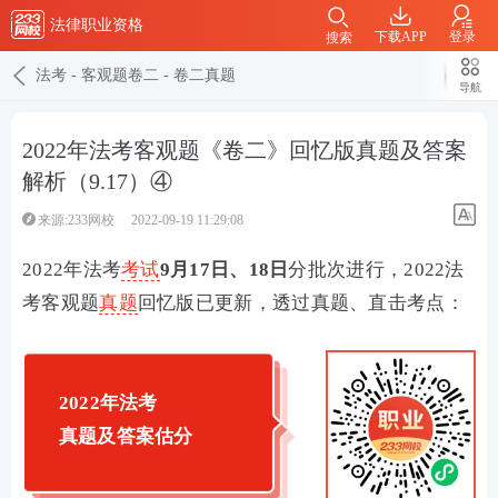
法律职业资格
下载APP
登录
搜索
法考
-
客观题卷二
-
卷二真题
导航
2022年法考客观题《卷二》回忆版真题及答案
解析（9.17）④
来源:233网校
2022-09-19 11:29:08
2022年法考
考试
9月17日、18日
分批次进行，
2022法
考客观题
真题
回忆版已更新，透过真题、直击考点：
2022年法考
真题及答案估分