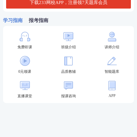
下载233网校APP，注册领7天题库会员
第二轮复习：【
刷题强化记忆
】
以题带点，
强化巩固考点，归纳总结每个考点出题方
学习指南
报考指南
式，掌握答题
技巧
第三轮复习：【
高频考点带背
】
集中攻克高
频得分考点，考前15页纸+音频磨耳朵,达到
免费听课
班级介绍
讲师介绍
背诵的熟练度
第四轮复习：【
主观题专项冲刺
】
考前1个
月冲刺接力，集中突破主观题
知识点
，掌握
0元领课
品质教辅
智能题库
主观题提分技巧，硬核通关
♥
4轮授课体系主客一体，什么都不用多想，
APP
直播课堂
报课咨询
只需要跟着老师学，顺利突破合格线♥
报考关注：
【
法考主观题报名时间
】【
法考报考信息
查询
】