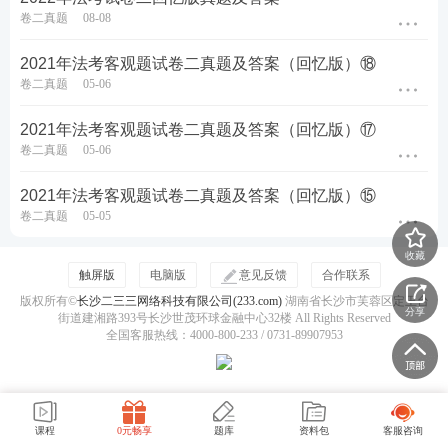
卷二真题
08-08
2021年法考客观题试卷二真题及答案（回忆版）⑱
卷二真题
05-06
2021年法考客观题试卷二真题及答案（回忆版）⑰
卷二真题
05-06
2021年法考客观题试卷二真题及答案（回忆版）⑮
卷二真题
05-05
收藏
触屏版
电脑版
意见反馈
合作联系
版权所有©
长沙二三三网络科技有限公司(233.com)
湖南省长沙市芙蓉区定王台
分享
街道建湘路393号长沙世茂环球金融中心32楼 All Rights Reserved
全国客服热线：4000-800-233 / 0731-89907953
课程
0元畅享
题库
资料包
客服咨询