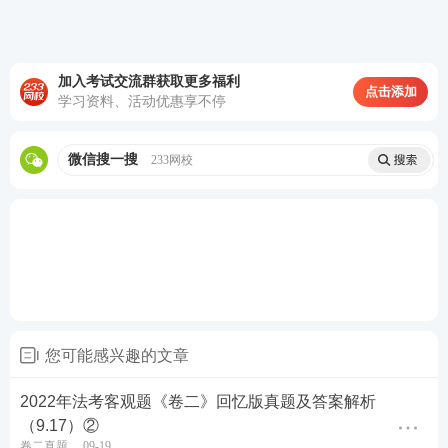
备考
资料
：
【
免费领《内部讲义》包邮
】【
法考备考
资料免费下载
】
加入考试交流群获取更多福利
点击添加
学习资料、活动优惠享不停
微信搜一搜
233网校
您可能感兴趣的文章
2022年法考客观题《卷二》回忆版真题及答案解析
（9.17）②
卷二真题
09-19