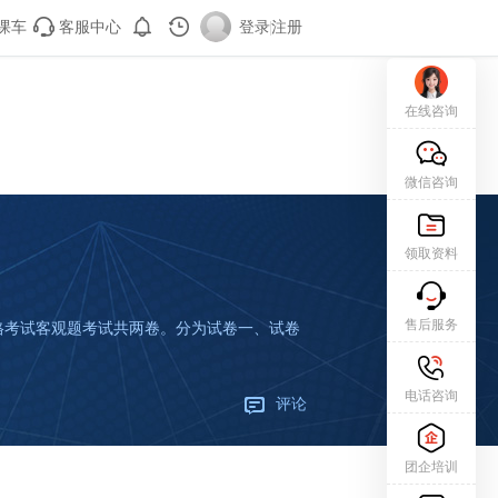
课车
客服中心
登录
|
注册
在线咨询
微信咨询
领取资料
售后服务
资格考试客观题考试共两卷。分为试卷一、试卷
电话咨询
评论
团企培训