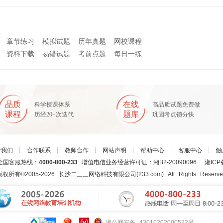
章节练习
模拟试题
历年真题
网校课程
资料下载
易错试题
考前点题
每日一练
品质
在线
科学授课体系
高品质试题免费做
课程
题库
历经20+次迭代
巩固考点锁分快
于我们
┊
合作联系
┊
教师合作
┊
网站声明
┊
帮助中心
┊
客服中心
┊
触
国客服热线：
4000-800-233
增值电信业务经营许可证：湘B2-20090096
湘ICP
版权所有©2005-
2026
长沙二三三网络科技有限公司(233.com)
All Rights Reserv
湘公网安备 43010202000522号