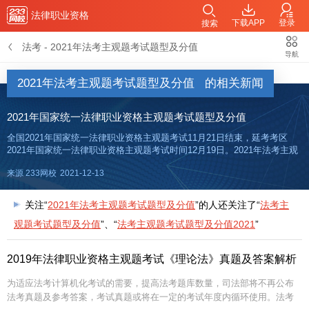
法律职业资格
下载APP
登录
搜索
法考
-
2021年法考主观题考试题型及分值
导航
2021年法考主观题考试题型及分值
的相关新闻
2021年国家统一法律职业资格主观题考试题型及分值
全国2021年国家统一法律职业资格主观题考试11月21日结束，延考考区
2021年国家统一法律职业资格主观题考试时间12月19日。2021年法考主观
题考试时间安排：9:00—13:00，考试时间240分钟。全国2021年国家统一
来源 233网校
2021-12-13
法律职业资格考试主观题考试真题答案
关注“
2021年法考主观题考试题型及分值
”的人还关注了“
法考主
观题考试题型及分值
”、“
法考主观题考试题型及分值2021
”
2019年法律职业资格主观题考试《理论法》真题及答案解析
为适应法考计算机化考试的需要，提高法考题库数量，司法部将不再公布
法考真题及参考答案，考试真题或将在一定的考试年度内循环使用。法考