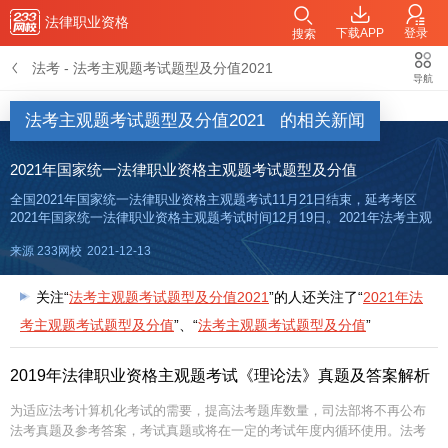
法律职业资格
下载APP
登录
搜索
法考
-
法考主观题考试题型及分值2021
导航
法考主观题考试题型及分值2021
的相关新闻
2021年国家统一法律职业资格主观题考试题型及分值
全国2021年国家统一法律职业资格主观题考试11月21日结束，延考考区
2021年国家统一法律职业资格主观题考试时间12月19日。2021年法考主观
题考试时间安排：9:00—13:00，考试时间240分钟。全国2021年国家统一
来源 233网校
2021-12-13
法律职业资格考试主观题考试真题答案
关注“
法考主观题考试题型及分值2021
”的人还关注了“
2021年法
考主观题考试题型及分值
”、“
法考主观题考试题型及分值
”
2019年法律职业资格主观题考试《理论法》真题及答案解析
为适应法考计算机化考试的需要，提高法考题库数量，司法部将不再公布
法考真题及参考答案，考试真题或将在一定的考试年度内循环使用。法考