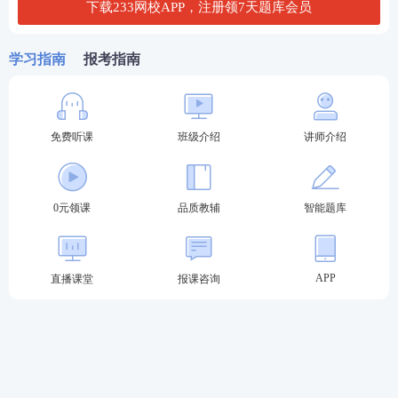
下载233网校APP，注册领7天题库会员
打成轻伤，其中刘某的重伤由赵某与郑某共同造成，
任某的轻伤则是刘某造成，系刘某在攻击郑某时，郑
学习指南
报考指南
某及时躲闪，导致刘某错误击中了任某。
【问题】请全面评价本案中刘某、任某、王某、龚
某、洪某、赵某、郑某的行为，包括犯罪 数额和罪数
免费听课
班级介绍
讲师介绍
形态，存在观点争议的请展示观点并说明理由。
查看答案
0元领课
品质教辅
智能题库
2023年法考至尊班
APP
直播课堂
报课咨询
2023法考至尊班新考季火热招生：
班主任全程陪伴
小
班督学
辅导、八科
应试实力派
讲师录播+直播双重锁
分、
4轮复习体系
主客一体顺利突破合格线！
点击购买，取证不等待