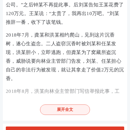
公司。”之后钟某不再提此事。后刘某告知王某花费了
120万元。王某说：“太贵了，我再出10万吧。”刘某
推辞一番，收下了该笔钱。
2018年7月，龚某和洪某相约爬山，见到这片沉香
树，遂心生盗念。二人盗窃沉香时被刘某和任某发
现，洪某胆小，立即逃跑，但龚某为了窝藏所盗沉
香，威胁说要向林业主管部门告发，刘某、任某担心
自己的非法行为被发现，就让其拿走了价值2万元的沉
香。
2018年8月，洪某向林业主管部门写信举报此事，工
作人员赵某与郑某上山检查，刘某二人为抗拒抓捕，
对赵某与郑某实施暴力，后者反击，双方互殴。赵某
展开全文
被刘某、任某打成轻伤，但不能查明是刘某的行为所
致，还是任某的行为所致。刘某被打成重伤、任某被