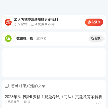
加入考试交流群获取更多福利
第一轮复习：【
全科基础巩固
】
理解专业概
点击添加
学习资料、活动优惠享不停
念，训练法律逻辑，形成法律思维
第二轮复习：【
刷题强化记忆
】
以题带点，
微信搜一搜
233网校
强化巩固考点，归纳总结每个考点出题方
式，掌握答题
技巧
第三轮复习：【
高频考点带背
】
集中攻克高
频得分考点，考前15页纸+音频磨耳朵,达到
背诵的熟练度
第四轮复习：【
主观题专项冲刺
】
考前1个
月冲刺接力，集中突破主观题
知识点
，掌握
您可能感兴趣的文章
主观题锁分技巧，硬核通关
2023年法律职业资格主观题考试《商法》真题及答案解析
♥
4轮授课体系主客一体，什么都不用多想，
主观题真题
10-16
跟着老师学，早日通过考试♥