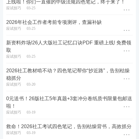
上线啦！你们一直催的中级法规四色笔记，终于来了！
活动规则说明：
应试技巧
03-25
活动时间即日起-4月30日，在小红书发布社工学习打
2026年社会工作者考前专项测评，查漏补缺
卡笔记，坚持打卡累计超过5天，（文案内容超150
应试技巧
03-25
字，图片需包含233网校产品（官网截图或app截图）
新资料炸场!26人大版社工记忆口诀PDF 重磅上线! 免费领
或老师（刘晓晨、刘战旗、徐龙超、杨立伟、何平、
取
马海燕），内容需正面，不得损害233品牌利益。结
应试技巧
03-25
尾需@233网校社会工作者 ，以便登记领取奖品！
2026社工教材啃不动？四色笔记帮你“抄近路”，告别枯燥
细节说明：
稳抓分
应试技巧
03-20
① 满足领取条件(5天打卡笔记)后，请在小红书 @233
0元送书！26版社工5年真题+3套冲分卷纸质书限量包邮送
网校社会工作者 官方账号活动置顶帖留言【已参加活
啦！
动，请审核发放奖品】
应试技巧
03-19
② 审核发放时间：4月7日起【工作日每日17点-18
救命！2026社工考试四色笔记，告别枯燥背书，高效抓分
应试技巧
03-19
点】，过时次日审核哦!