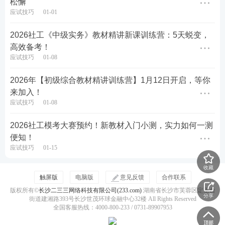
松懈
应试技巧
01-01
2026社工《中级实务》教材精讲新课训练营：5天蜕变，
高效备考！
应试技巧
01-08
2026年【初级综合教材精讲训练营】1月12日开启，等你
来加入！
应试技巧
01-08
2026社工模考大赛预约！新教材入门小测，实力如何一测
便知！
应试技巧
01-15
收藏
触屏版
电脑版
意见反馈
合作联系
版权所有©
长沙二三三网络科技有限公司(233.com)
湖南省长沙市芙蓉区定王台
分享
街道建湘路393号长沙世茂环球金融中心32楼 All Rights Reserved
全国客服热线：4000-800-233 / 0731-89907953