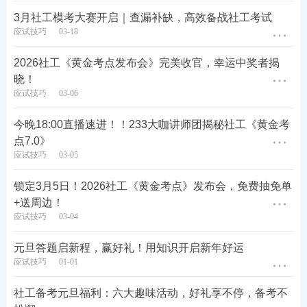
3月社工模考大赛开启｜查漏补缺，高效备战社工考试
③ 领取截止日为5月1日，过时视为放弃。发布笔记内
应试技巧
03-18
容活动期间不可隐藏或删除，同一个用户仅限领取一
2026社工《黄金考点发布会》完美收官，幸运中奖者揭
科!
晓！
参考笔记内容：
应试技巧
03-06
今晚18:00直播速进！！233大咖讲师团揭秘社工《黄金考
点7.0》
应试技巧
03-05
锁定3月5日！2026社工《黄金考点》发布会，免费抽免单
+送周边！
应试技巧
03-04
元旦答题启新程，赢好礼！用知识开启新年好运
应试技巧
01-01
社工备考元旦福利：六大趣味活动，好礼享不停，备考不