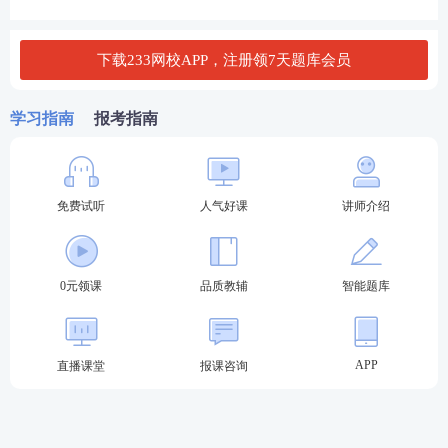
下载233网校APP，注册领7天题库会员
学习指南
报考指南
四色笔记资料介绍：
免费试听
人气好课
讲师介绍
（一）四色分层标注，轻重分明，告别记忆混乱：
笔
记严格遵循“分类标注、重点突出”原则，采用四种颜
0元领课
品质教辅
智能题库
色清晰划分考点层级，每一种颜色对应明确的备考优
先级，无需在厚重文字中费力找重点，一眼分清必考
点、高频考点、易混考点和次要考点，避免无效备
APP
直播课堂
报课咨询
考。
（二）核心考点浓缩，剔除冗余，节约备考时间：
严