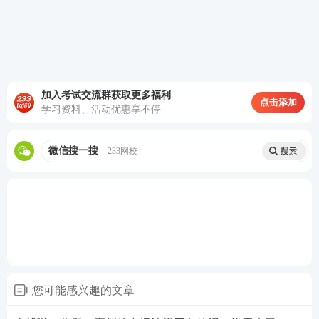
格对照2026年新
大纲
，全面剔除教材中冗余的理论阐
述、案例铺垫，仅保留核心考点、答题关键词和得分
要点，将厚重教材浓缩，大幅减轻备考负担。
（三）适配新考情，表格化梳理，清晰易懂：
紧跟20
加入考试交流群获取更多福利
点击添加
学习资料、活动优惠享不停
26新大纲调整步伐，全面收录初级、中级所有新增考
点，包括政治理论、志愿服务、基层治理、新就业群
微信搜一搜
233网校
体服务等，同步更新最新政策法规内容，确保备考内
容不脱节、不遗漏。
您可能感兴趣的文章