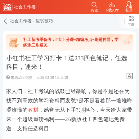
社会工作者
下载APP
登录
搜索
社会工作者
-
应试技巧
导航
社工新考季备考：9大上分课+精编考点+刷题神器，学
练测三步通关
小红书社工学习打卡！送233四色笔记，任选
科目，速来！
来源:233网校
2026-03-30 16:52:18
家人们，社工考试的战鼓已经敲响，你是不是还在为
找不到高效的学习资料而发愁?是不是看着那一堆堆晦
涩难懂的
教材
，感觉无从下手?别担心，今天给大家带
来一个超级重磅福利——26新版社工四色笔记免费
送，支持任选科目!