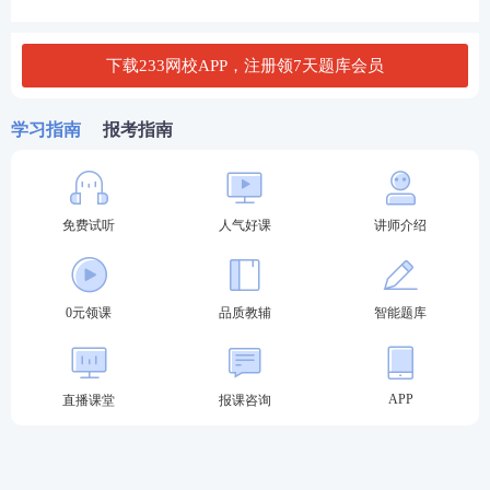
用重新熟悉题型规律。
下载233网校APP，注册领7天题库会员
3. 科目安排灵活：
中级社工师共考3个科目，实行“两年滚动有效制”，大
学习指南
报考指南
家可根据自身时间、精力灵活规划。备考时间充足、
基础好的，可一年报考三科冲刺一次性通关；在职、
备考时间碎片化的，可分两年报考，建议第一年考知
免费试听
人气好课
讲师介绍
识点关联性强的两科，第二年专攻难度较高的实务
科，有效分散压力。
0元领课
品质教辅
智能题库
4、考点衔接紧，备考更轻松：
初级和中级社工考试同属一个知识体系，核心考点高
APP
直播课堂
报课咨询
度重合，中级考试本质上就是在初级基础上的深度拓
展和难度升级。刚考完初级，大家对社会工作综合能
力、实务、法规政策的知识点、答题思路还记忆深