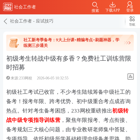
社会工作者
下载APP
登录
搜索
社会工作者
-
应试技巧
导航
社工新考季备考：9大上分课+精编考点+刷题神器，学
练测三步通关
初级考生转战中级有多香？免费社工训练营限
时招募
来源:233网校
2026-06-05 10:32:55
初级社工考试已收官，不少考生陆续筹备中级社工的
备考！报考年限、跨考优势、初中级重合考点成咨询
热点。针对考生备考困惑，233网校重磅推出
初级转
战中级专项指导训练营
，聚焦年限报考、考点衔接、
备考规划三大核心问题，由专业教研老师集中答疑、
专项指导，依托初级所学基础梳理中级备考思路，助