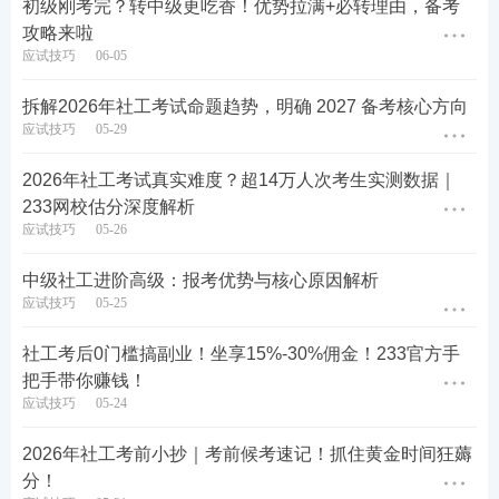
初级刚考完？转中级更吃香！优势拉满+必转理由，备考
攻略来啦
应试技巧
06-05
拆解2026年社工考试命题趋势，明确 2027 备考核心方向
应试技巧
05-29
2026年社工考试真实难度？超14万人次考生实测数据｜
233网校估分深度解析
社工初级转战中级训练营学习计划：
应试技巧
05-26
233网校社工初级转战中级训练营有专业完善的指导
中级社工进阶高级：报考优势与核心原因解析
计划，可以帮助大家趁热打铁，快速转战中级。群服
应试技巧
05-25
务内容包含：3场免费专场直播+每日转战干货指导
社工考后0门槛搞副业！坐享15%-30%佣金！233官方手
+在线答疑。
把手带你赚钱！
应试技巧
05-24
入群福利送【中级全科思维导图】，下方海报了解详
情。扫二维码直接进群，名额有限，6月8日即将开
2026年社工考前小抄｜考前候考速记！抓住黄金时间狂薅
营，快快扫码加入我们
分！