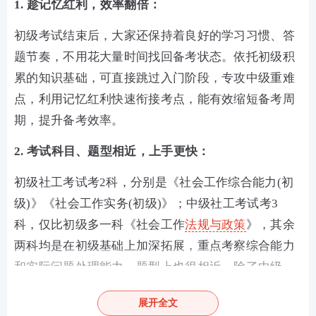
1. 趁记忆红利，效率翻倍：
初级考试结束后，大家还保持着良好的学习习惯、答
题节奏，不用花大量时间找回备考状态。依托初级积
累的知识基础，可直接跳过入门阶段，专攻中级重难
点，利用记忆红利快速衔接考点，能有效缩短备考周
期，提升备考效率。
2. 考试科目、题型相近，上手更快：
初级社工考试考2科，分别是《社会工作综合能力(初
级)》《社会工作实务(初级)》；中级社工考试考3
科，仅比初级多一科《社会工作
法规与政策
》，其余
两科均是在初级基础上加深拓展，重点考察综合能力
和实际问题处理能力。题型上也很相近，除了中级
《社会工作实务》考主观题外，另外两科和初级一
展开全文
样，都是客观题，刚考完初级的考生能快速适应，不