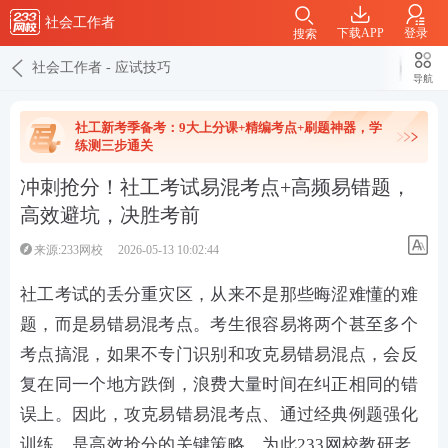
社会工作者
下载APP
登录
搜索
社会工作者
-
应试技巧
导航
社工新考季备考：9大上分课+精编考点+刷题神器，学
练测三步通关
冲刺抢分！社工考试易混考点+高频易错题，
高效避坑，决胜考前
来源:233网校
2026-05-13 10:02:44
社工考试的丢分重灾区，从来不是那些晦涩难懂的难
题，而是易错易混考点。考生很容易将两个甚至多个
考点搞混，如果不专门识别和攻克易错易混点，会反
复在同一个地方跌倒，浪费大量时间在纠正相同的错
误上。因此，攻克易错易混考点、通过经典例题强化
训练，是高效抢分的关键策略。为此233网校教研老