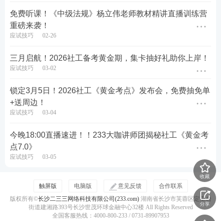
免费听课！《中级法规》杨立伟老师教材精讲直播训练营
重磅来袭！
应试技巧
02-26
三月启航！2026社工备考黄金期，集卡抽好礼助你上岸！
应试技巧
03-02
锁定3月5日！2026社工《黄金考点》发布会，免费抽免单
+送周边！
应试技巧
03-04
今晚18:00直播速进！！233大咖讲师团揭秘社工《黄金考
点7.0》
应试技巧
03-05
收藏
触屏版
电脑版
意见反馈
合作联系
版权所有©
长沙二三三网络科技有限公司(233.com)
湖南省长沙市芙蓉区定王台
分享
街道建湘路393号长沙世茂环球金融中心32楼 All Rights Reserved
全国客服热线：4000-800-233 / 0731-89907953