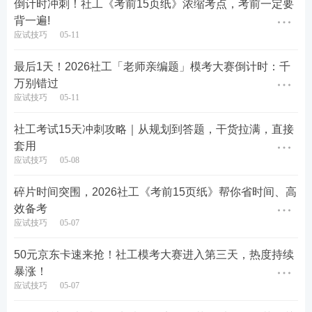
【易混淆点】
关系建立与维系：
会破冰、会倾听、稳
倒计时冲刺！社工《考前15页纸》浓缩考点，考前一定要
背一遍!
信任
，重在与人建立联结。
应试技巧
05-11
需求诊断与分析：
透过现象看本质
，四层诊断识别真
最后1天！2026社工「老师亲编题」模考大赛倒计时：千
实需求。
万别错过
应试技巧
05-11
社区动员与组织：
聚人成事
，会动员、会建组织、会
化解冲突。
社工考试15天冲刺攻略｜从规划到答题，干货拉满，直接
套用
社区治理与服务融合：
服务嵌入治理
，链接资源、促
应试技巧
05-08
角色转化。
碎片时间突围，2026社工《考前15页纸》帮你省时间、高
效备考
二、易错题：靶向强化实战演练，攻克失分陷阱
应试技巧
05-07
理论知识
的掌握需依托实战演练进行巩固，高频易错
50元京东卡速来抢！社工模考大赛进入第三天，热度持续
题均来自学员日常高频错题整理，结合大家刷题时的
暴涨！
应试技巧
05-07
常见误区与易混考点精准筛选，针对性强、直击失分
点，能快速帮你避开陷阱、强化薄弱环节，高效提