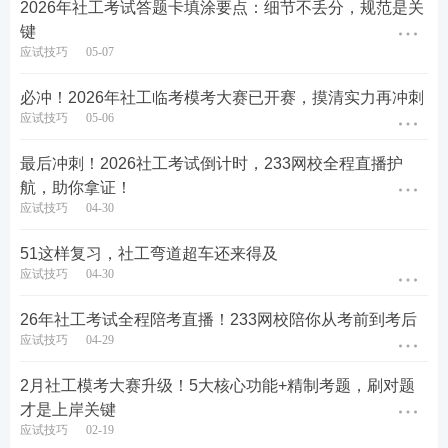
2026年社工考试答题卡填涂要点：细节不丢分，规范是关
分。
键
应试技巧
05-07
每道试题均配备详细解析，不仅明确标准答案，更深
必冲！2026年社工临考模考大赛已开赛，摸清实力再冲刺
入拆解错误选项的命题陷阱，剖析考生易错成因，指
应试技巧
05-06
导考生快速识别命题中的绝对化表述、概念偷换、答
非所问等常见干扰项，掌握科学的答题技巧与避坑方
最后冲刺！2026社工考试倒计时，233网校全程直播护
航，助你拿证！
法，实现“做一道题、会一类题、通一个考点”的备考
应试技巧
04-30
目标，切实提升答题准确率。
51这样复习，社工弯道超车还来得及
应试技巧
04-30
26年社工考试全程陪考直播！233网校陪你从考前到考后
应试技巧
04-29
2月社工模考大赛升级！5大核心功能+精制考题，刷对题
才是上岸关键
应试技巧
02-19