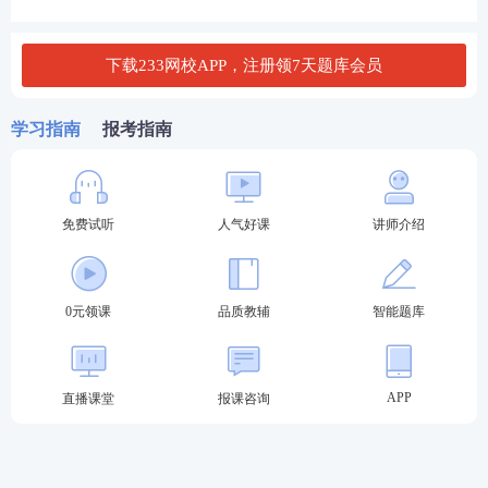
下载233网校APP，注册领7天题库会员
学习指南
报考指南
示例：中级综合-社区社会工作服务方法四大基本技巧
免费试听
人气好课
讲师介绍
技巧类
具体内容
区分关键词
别
0元领课
品质教辅
智能题库
关系建立与维系技巧是
关系建
社区社会工作服务方法
破冰
技巧、
深度倾
APP
直播课堂
报课咨询
立与维
实施的开端，对于社区
听
技巧、
信任维护
系
技巧
社会工作服务方法的有
技巧、公开透明
效实施具有决定性作用