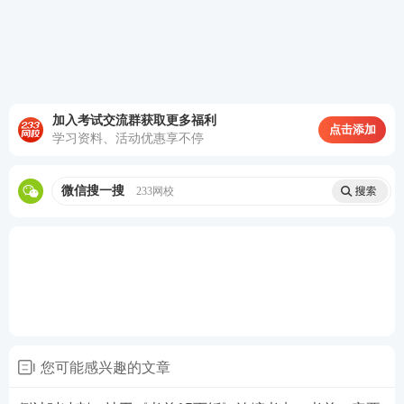
需求诊断与分析技巧要
需求诊
表象
四层诊断法：
求社会工作者透过表面
层
行为层
制度
断与分
、
、
诉求，精准识别出真实
层
意识层
、
析
技巧
的结构性需求
加入考试交流群获取更多福利
点击添加
学习资料、活动优惠享不停
社区动
社区动员与组织技巧注
争取
信任与支持
、
员与组
重吸引居民参与，以形
优化
组织建设
、
冲
微信搜一搜
233网校
织
技巧
成可持续的行动集体
突转化
技巧
融入社区中心议
社区治
在社区治理与服务融合
题、链接各方面资
理与服
方面，社会工作者应重
源、构建服务与治
务融合
点掌握以下三种技巧
理相结合的行动体
技巧
系
您可能感兴趣的文章