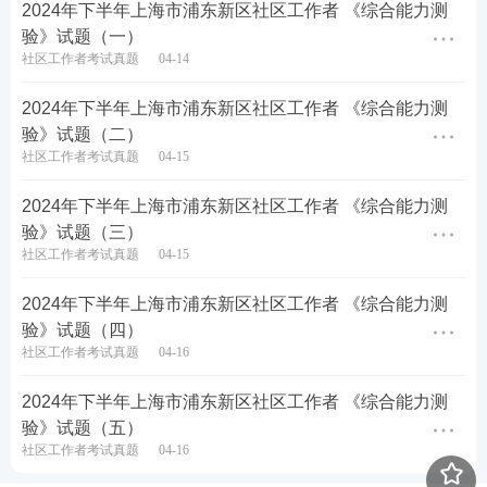
2024年下半年上海市浦东新区社区工作者 《综合能力测
气”的英雄。
验》试题（一）
社区工作者考试真题
04-14
英雄不问出处，就在大家的身边。从自身做起、从小
事做起，传播正能量，用自己的实际行动为社会的和
2024年下半年上海市浦东新区社区工作者 《综合能力测
验》试题（二）
谐发展做出自己的贡献。
社区工作者考试真题
04-15
57、要求：根据上述材料，请围绕“英雄精神”，结合
2024年下半年上海市浦东新区社区工作者 《综合能力测
自身情况构思一篇作文。自找角度，确定立意，确定
验》试题（三）
文体，确定标题，不要脱离材料内容或其含义范围，
社区工作者考试真题
04-15
不得套作，不得抄袭，不少于800字。（30分）
2024年下半年上海市浦东新区社区工作者 《综合能力测
验》试题（四）
查看答案
社区工作者考试真题
04-16
2024年下半年上海市浦东新区社区工作者 《综合能力测
验》试题（五）
社区工作者考试真题
04-16