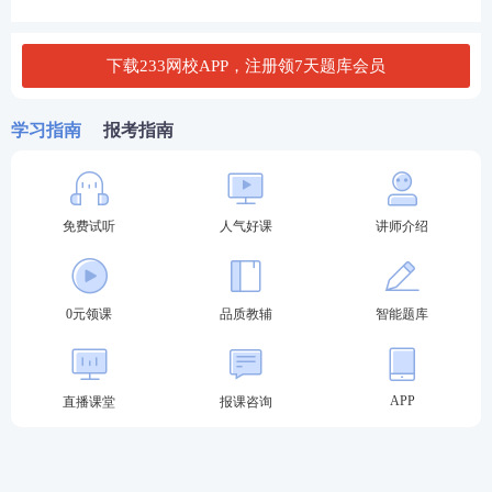
A.劳动报酬、工作时间、休息休假
下载233网校APP，注册领7天题库会员
B.补充保险和福利、劳动安全与卫生
学习指南
报考指南
C.变更、解除、终结集体合同的程序
D.集体合同的期限和违背集体合同的责任
免费试听
人气好课
讲师介绍
查看答案
55、2月9日，在国务院联防联控机制新闻发布会上，
0元领课
品质教辅
智能题库
农业农村部强调春耕的大忙时节，重点是（ ）。
A.防灾减灾抓好小麦的田间管理
APP
直播课堂
报课咨询
B.压实责任落实春播面积
C.做好农资农机服务保障