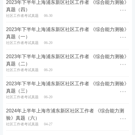
2023年下半年上海浦东新区社区工作者 《综合能力测验》
就如同一颗颗明星，照亮了民族复兴的伟大道路。习
真题（四）
总书记想借这句话号召全国人民把英雄作为真正要追
社区工作者考试真题
06-30
的明星，而不是一味地追求流量明星，真正的明星是
2023年下半年上海浦东新区社区工作者 《综合能力测验》
能起到榜样的作用，是能号召全国人民一起奋斗，走
真题（一）
好新时代的长征路。
社区工作者考试真题
06-20
在脱贫攻坚工作中涌现出的楷模人物毛相林，历经13
2023年下半年上海浦东新区社区工作者 《综合能力测验》
年探索出“三色”经济，告诉我们接续奋斗久久为功的
真题（二）
道理；钟南山院士逆行前往武汉，从科学的角度剖析
社区工作者考试真题
06-20
疫情防控，带动了一大批医务工作者戮力同心，更说
2023年下半年上海浦东新区社区工作者 《综合能力测验》
明了科学至上的重要性，他们都是人民的英雄。而在
真题（三）
抗击疫情志愿活动中，无论严冬还是酷暑，核酸检测
社区工作者考试真题
06-20
点、小区值守处总能看到社区工作者和志愿者们的身
2024年上半年上海市浦东新区社区工作者 《综合能力测
影；在社区建设工作开展以来，他们不辞辛苦、顾全
验》真题（六）
大局，为了大家的环境，他们经常在道路上、楼院里
社区工作者考试真题
04-27
捡拾垃圾、劝导不文明行为，成了生活中“最接地