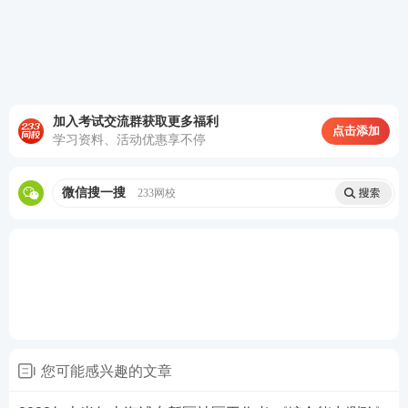
D.抓好蔬菜等“菜篮子”产品供应
查看答案
加入考试交流群获取更多福利
点击添加
四、公文改错（1题，共10分）
学习资料、活动优惠享不停
56、下文至少存在5处严重错误，请指出错误之处并
微信搜一搜
233网校
予以修正。
《关于举办三八妇女节活动的通知》
根据公司工会2023年度组织文化活动计划，拟组织开
展庆三八妇女节活动。具体安排如下:一、活动时间地
点:3月8日下午13:00，五楼大会议室
您可能感兴趣的文章
二、参加人员:公司下属所有女职工