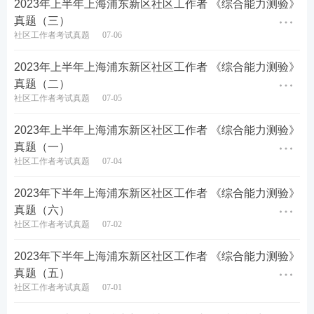
2023年上半年上海浦东新区社区工作者 《综合能力测验》
三、活动项目:鲜花赠佳人，温馨抒情怀。中国传统插
真题（三）
花艺术源远流长，它受诗、书、绘画、文学等传统文
社区工作者考试真题
07-06
化与艺术的滋养，具有深厚的艺术底蕴、独特的表现
2023年上半年上海浦东新区社区工作者 《综合能力测验》
形式和审美情趣，是东方插花艺术的代表。活动环节
真题（二）
涉及:插花知识讲座、购买鲜花注意事项及日常保养、
社区工作者考试真题
07-05
插花
技巧
及示范、学员互动等。
2023年上半年上海浦东新区社区工作者 《综合能力测验》
请以部门/子公司为单位，将
报名
表发至办公室。
真题（一）
社区工作者考试真题
07-04
办公室2023.2.23
2023年下半年上海浦东新区社区工作者 《综合能力测验》
查看答案
真题（六）
社区工作者考试真题
07-02
五、材料写作题（1题，共30分）材料：
2023年下半年上海浦东新区社区工作者 《综合能力测验》
真题（五）
习总书记说：“一个有希望的民族不能没有英雄，一个
社区工作者考试真题
07-01
有前途的国家不能没有先锋。”英雄于中华民族而言，