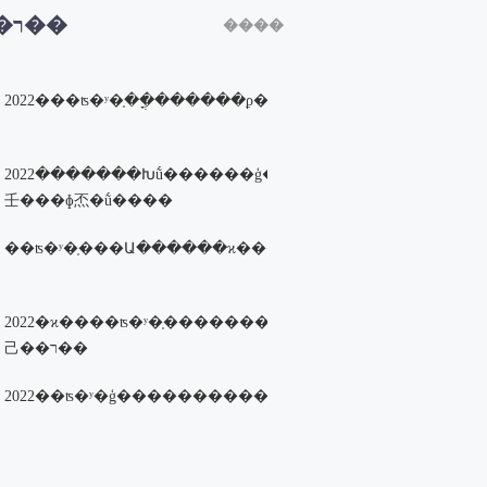
������֣�˵ѧУ�涨��������
�ȵ�ר��
����
��У����ʦ��Ϊָ����ʦ���
��Ҫ����ʵ��ָ����ʦ����
�֣��Ͳ���ͳһ�Ͻ���Ʒ�����
2022���ʦ�ʸ�֤��ֳ������ϼ�
�һ�¸������ǲ��ǲ����
�Ҫ��ġ�
2022�������Խṹ������ģ�
壬���ɸ㶨�ṹ����
��ʦ�ʸ�֤���Ա������ϰ���ͨ�رر���
2022�ϰ����ʦ�ʸ�֤�������
⼰��ר��
2022��ʦ�ʸ�ģ���������������߱�ƴӮ��Ʒ��