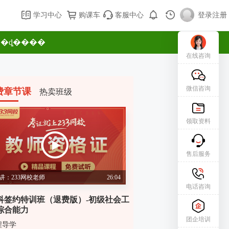
学习中心
购课车
客服中心
登录
|
注册
�ȡ����
在线咨询
微信咨询
费章节课
热卖班级
领取资料
售后服务
讲：233网校老师
26:04
电话咨询
科签约特训班（退费版）-初级社会工
综合能力
团企培训
程导学