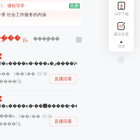
1、课程导学
APP下载
一章 社会工作服务的内涵
2、社会工作服务的内涵（一）
二章 社会工作服务发展的基本原则
建议反馈
�ֱ��
����ֱ��
3、社会工作服务发展的基本原则（一）
TOP
三章 开展社会工作服务应重点掌握的相关政
理论
�
2022�ϰ����ʦ�ʸ���ѧ�ۺ����ʡ�ģ������ֱ��
4、开展社会工作服务应重点掌握的相关政治理论（一）
四章 社会工作服务专业价值观与道德规范
���
3��1��
19:30
中社版）
直播回看
3����ԤԼ
5、社会工作服务专业价值观与道德规范（一）
五章 人类行为与社会环境（中社版）
�
6、人类行为与社会环境（一）
2022�ϰ����ʦ�ʸ��׶�����֪ʶ��ģ������ֱ��
六章 个案社会工作服务方法（中社版）
���ʦ
3��1��
19:30
直播回看
7、个案社会工作服务方法（一）
1����ԤԼ
七章 小组社会工作服务方法（中社版）
8、小组社会工作服务方法（一）