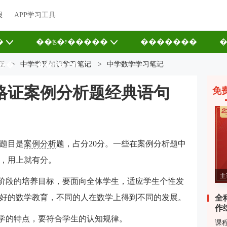
报
APP学习工具
�
��ʦ�ʸ�����
�������
�
��
证
>
中学学科知识学习笔记
��ʦ�Ŷ�
>
中学数学学习笔记
格证案例分析题经典语句
免
题目是
案例分析
题，占分20分。一些在案例分析题中
，用上就有分。
主
育阶段的培养目标，要面向全体学生，适应学生个性发
好的数学教育，不同的人在数学上得到不同的发展。
全
作
数学的特点，要符合学生的认知规律。
课