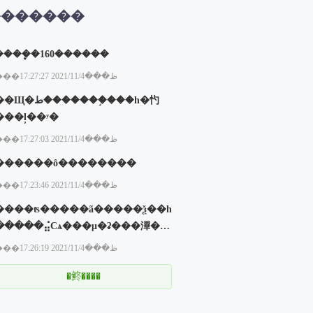
�������
����ܷ�160������
���ظ���2021/11/4 17:27:27
Щ�ط�������֣���һ�㣿
���ļ��ʸ�
���ظ���2021/11/4 17:27:03
������ô��������
���ظ���2021/11/4 17:23:46
����ʦ�����ã�����ѯ��һ
�����⣬Сѧ���μ�ʡ���滭��
����������ί��Ҫ����ѧ
���ظ���2021/11/4 17:26:19
Уͳһ�ύ��Ʒ���������ָ���
�ʦ���������ָ����ʦ��˭
�鿴����
����˭��û�оͿ��š�����ѧУ
������ʦ�Ͱ�ָ����ʦ����