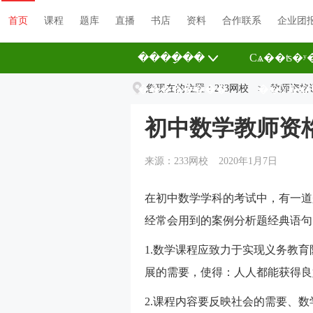
首页
课程
题库
直播
书店
资料
合作联系
企业团
����ָ��
Сѧ��ʦ�ʸ
��������
您现在的位置：
233网校
��У��
>
教师资格
初中数学教师资
来源：233网校
2020年1月7日
在初中数学学科的考试中，有一道
经常会用到的案例分析题经典语句
1.数学课程应致力于实现义务教
展的需要，使得：人人都能获得良
2.课程内容要反映社会的需要、