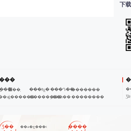
下载
����
�
�
�ָ��
׼��֤
���Խ̲�
���Դ��
�������
Ʒ
��ϰ
ģ������
��������
ÿ��һ��
��������
�
�
�
�
Ʒ��
����
��ѧ�ڿ���ϵ