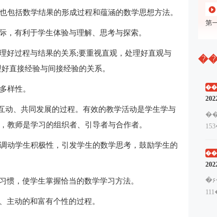
，也包括数学结果的形成过程和蕴涵的数学思想方法。
第
实际，有利于学生体验与理解、思考与探索。
第
处理好过程与结果的关系;要重视直观，处理好直观与
��
理好直接经验与间接经验的关系。
第
治
��
和多样性。
往互动、共同发展的过程。有效的教学活动是学生学与
第
�
（
，教师是学习的组织者、引导者与合作者。
15
，调动学生积极性，引发学生的数学思考，鼓励学生的
第
��
第
习习惯，使学生掌握恰当的数学学习方法。
�۶
11
的、主动的和富有个性的过程。
第