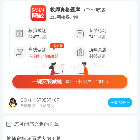
教师资格题库
（77300试题）
233网校客户端
模拟试题
章节练习
62457
7421
试题
试题
省流量
离线做题
历年真题
4408
不连网，流畅做题
试题
一键安装做题
累计下载用户：1000万+
QQ群：570557407
一键加群
学霸集结，互动交流
您可能感兴趣的文章
教师资格证面试大纲汇总