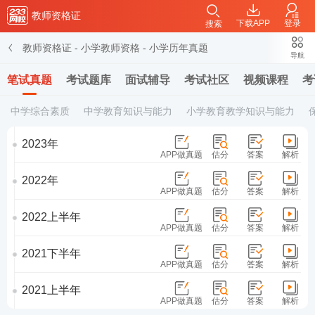
教师资格证
下载APP
登录
搜索
教师资格证
-
小学教师资格
-
小学历年真题
导航
笔试真题
考试题库
面试辅导
考试社区
视频课程
考
中学综合素质
中学教育知识与能力
小学教育教学知识与能力
2023年
APP做真题
估分
答案
解析
2022年
APP做真题
估分
答案
解析
2022上半年
APP做真题
估分
答案
解析
2021下半年
APP做真题
估分
答案
解析
2021上半年
APP做真题
估分
答案
解析