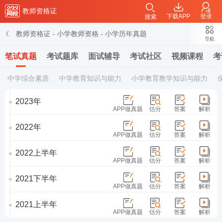
教师资格证
下载APP
登录
搜索
教师资格证
-
小学教师资格
-
小学历年真题
导航
笔试真题
考试题库
面试辅导
考试社区
视频课程
考
中学综合素质
中学教育知识与能力
小学教育教学知识与能力
2023年
APP做真题
估分
答案
解析
2022年
APP做真题
估分
答案
解析
2022上半年
APP做真题
估分
答案
解析
2021下半年
APP做真题
估分
答案
解析
2021上半年
APP做真题
估分
答案
解析