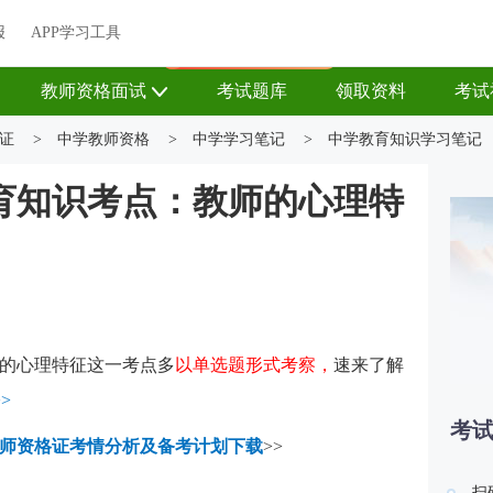
关于我们
帮助中心
APP学习工具
渠道合作
企业团报
报
APP学习工具
APP新客领7天题库会员
教师资格面试
考试题库
领取资料
考试
证
>
中学教师资格
>
中学学习笔记
>
中学教育知识学习笔记
育知识考点：教师的心理特
）
的心理特征这一考点多
以单选题形式考察，
速来了解
>
考
师资格证考情分析及备考计划下载
>>
扫