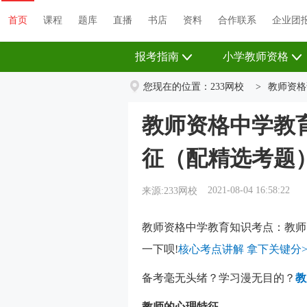
首页
课程
题库
直播
书店
资料
首页
课程
题库
直播
书店
资料
合作联系
企业团
报考指南
小学教师资格
您现在的位置：
233网校
>
教师资格
教师资格中学教
征（配精选考题
2021-08-04 16:58:22
来源:233网校
教师资格中学教育知识考点：教师
一下呗!
核心考点讲解 拿下关键分>
备考毫无头绪？学习漫无目的？
教
教师的心理特征