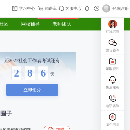
购课车
登录/注册
学习中心
购课车
客服中心
登录
|
注册
新用户专属礼包免费领
社区
网校辅导
老师团队
在线咨询
微信咨询
距2027社会工作者考试还有
领取资料
2
8
6
天
售后服务
立即锁分
电话咨询
试圈子
团企培训
码加学霸君领资料