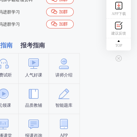
码进群学习
APP下载
码进群学习
建议反馈
习指南
报考指南
TOP
费试听
人气好课
讲师介绍
新手指南
报名时间
元领课
品质教辅
智能题库
报名条件
考试时间
APP
播课堂
报课咨询
答题闯关
考点打卡