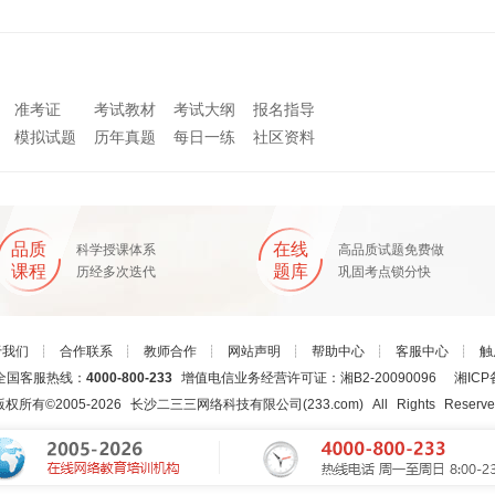
准考证
考试教材
考试大纲
报名指导
模拟试题
历年真题
每日一练
社区资料
品质
在线
科学授课体系
高品质试题免费做
课程
题库
历经多次迭代
巩固考点锁分快
于我们
┊
合作联系
┊
教师合作
┊
网站声明
┊
帮助中心
┊
客服中心
┊
触
国客服热线：
4000-800-233
增值电信业务经营许可证：湘B2-20090096
湘ICP
版权所有©2005-
2026
长沙二三三网络科技有限公司(233.com)
All Rights Reserv