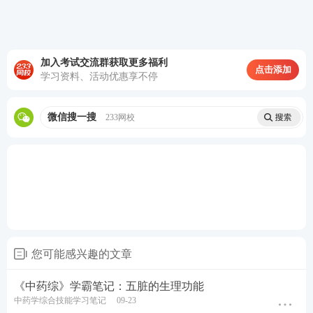
●2023年《中药综合》对于中药应用部分的分值有所
增加，这三章合计有35分左右的分值，需要同学们引
起注意，表明考试逐渐向实际应用靠拢。
加入考试交流群获取更多福利
点击添加
学习资料、活动优惠享不停
●23年整体难度属于中等偏上，知识点的选取覆盖整
本教材，个别题目超纲，考查的知识点较细且个别比
微信搜一搜
233网校
较偏，存在陌生的一些词语描述。相似知识点考查较
细，不是很容易得分。相对来说最佳选择题较难，配
伍选择题稍简单一些。
整体看来，中药综的考查越来越细致与全面，不同章
节的考点喜欢联合考查，比如第三章辨证会与第二章
藏象以及六到九章联合考查辨证知识，十二、十三章
您可能感兴趣的文章
与六到九章联合考查中成药的合理应用等，套路叠
加，灵活性大。即便如此，基础方面的知识点还是有9
《中药综》学霸笔记：五脏的生理功能
0分左右，只要同学们备考的时候打好基础，分清主
中药学综合技能学习笔记
09-23