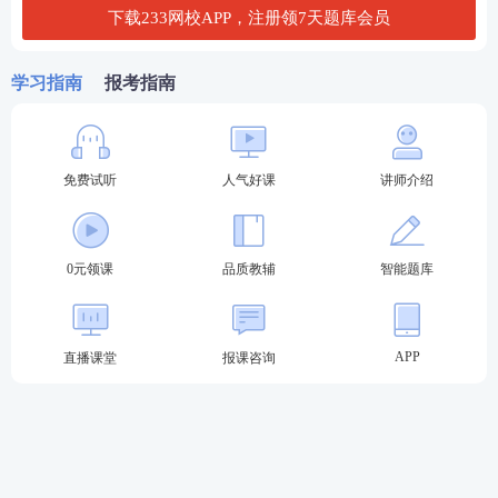
章
下载233网校APP，注册领7天题库会员
第八
辨证论治、用药指导、中成药选用、方剂
章
学习指南
报考指南
第九
辨证论治、用药指导、中成药选用、方剂
章
第十
藏医药相关知识、蒙医药相关知识、维吾尔医药
免费试听
人气好课
讲师介绍
章
相关知识
第十
处方调配、中药煎煮方法、妊娠禁忌、药物别
一章
0元领课
品质教辅
智能题库
名、中药贮藏养护
第十
中西药的联合应用、中药饮片
/中成药应用、特殊
二章
人群中药应用
APP
直播课堂
报课咨询
第十
毒性中药中毒反应及救治、不良反应相关程度
三章
【解读】