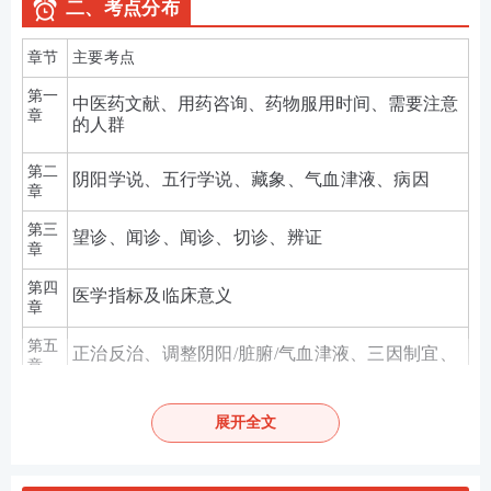
二、考点分布
章节
主要考点
第一
中医药文献、用药咨询、药物服用时间、需要注意
章
的人群
第二
阴阳学说、五行学说、藏象、气血津液、病因
章
第三
望诊、闻诊、闻诊、切诊、辨证
章
第四
医学指标及临床意义
章
第五
正治反治、调整阴阳
/脏腑/气血津液、三因制宜、
章
治法
第六
展开全文
辨证论治、用药指导、中成药选用、方剂
章
第七
辨证论治、用药指导、中成药选用、方剂