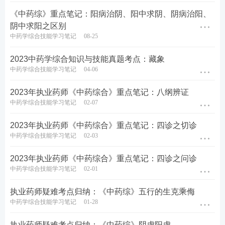
次，多思考，活学活用，通过考试并不是很困难的。
《中药综》重点笔记：阳病治阴、阳中求阴、阴病治阳、
阴中求阳之区别
考题分析
中药学综合技能学习笔记
08-25
01
直击考点题
2023中药学综合知识与技能真题考点：藏象
中药学综合技能学习笔记
04-06
具有保持吸气深度生理功能的是
( )。
2023年执业药师《中药综合》重点笔记：八纲辨证
A.肺
中药学综合技能学习笔记
02-07
B.肝
2023年执业药师《中药综合》重点笔记：四诊之切诊
中药学综合技能学习笔记
02-03
C.心
2023年执业药师《中药综合》重点笔记：四诊之问诊
D.脾
中药学综合技能学习笔记
02-01
E.肾
执业药师疑难考点归纳：《中药综》五行的生克乘侮
中药学综合技能学习笔记
01-28
查看答案
执业药师疑难考点归纳：《中药综》阴虚阳虚