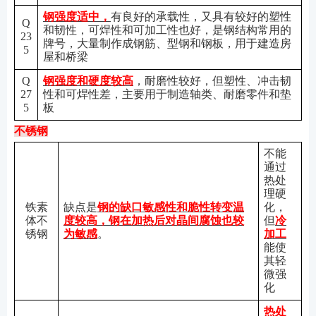
钢强度适中，
有良好的承载性，又具有较好的塑性
Q
和韧性，可焊性和可加工性也好，是钢结构常用的
23
牌号，大量制作成钢筋、型钢和钢板，用于建造房
5
屋和桥梁
Q
钢强度和硬度较高
，耐磨性较好，但塑性、冲击韧
27
性和可焊性差，主要用于制造轴类、耐磨零件和垫
5
板
不锈钢
不能
通过
热处
理硬
铁素
缺点是
钢的缺口敏感性和脆性转变温
化，
体
不
度较高，钢在加热后对晶间腐蚀也较
但
冷
锈钢
为敏感
。
加工
能使
其轻
微强
化
热处