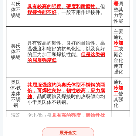
马氏
理
调
具有较高的强度、硬度和耐磨性。
但
体不
整其
焊接性能不好
，一般不用作焊接件。
锈钢
力学
性能
主要
通过
具有较高的韧性、良好的耐蚀性、高
冷加
奥氏
温强度和较好的抗氧化性，以及良好
工
或
体不
的压力加工和焊接性能。
但是这类钢
氮合
锈钢
的屈服强度低
金化
使其
强化
奥氏
通过
其屈服强度约为奥氏体型不锈钢的两
体
-铁
冷加
倍，可焊性良好，韧性较高，应力腐
素体
工
使
蚀
、晶间腐蚀及焊接时的热裂倾向均
不锈
其强
小于奥氏体不锈钢。
钢
化
沉淀
突出优点是
具有高的强度
，
耐蚀性优
硬化
于铁素体
型不锈钢。主要用于
制造高
型不
强度
和耐蚀的容器、结构和零件，也
锈钢
可用作
高温零件
。
展开全文