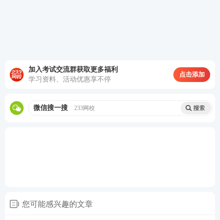
铁，而与钢相当。
高层
建筑
室外
进入
室内
给水
的总
加入考试交流群获取更多福利
管或
点击添加
学习资料、活动优惠享不停
室内
总干
管。
微信搜一搜
233网校
主要
用于
生产
汽缸
盖、
强度接近于球墨铸铁，并具有一定的
汽缸
蠕墨
韧性和较高的耐磨性；同时又有灰铸
套、
铸铁
铁良好的铸造性能和导热性。
钢锭
模和
液压
您可能感兴趣的文章
阀等