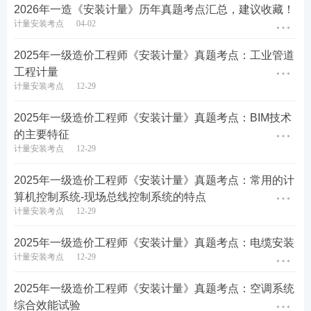
铸
2026年一造《安装计量》历年真题考点汇总，建议收藏！
件。
计量安装考点
04-02
常用
来
制
2025年一级造价工程师《安装计量》真题考点：工业管道
造形
工程计量
状复
计量安装考点
12-29
杂、
承受
具有较高的强度、塑性和冲击韧性，
冲击
2025年一级造价工程师《安装计量》真题考点：BIM技术
可以
部分代替碳钢
。黑心可锻铸铁依
和振
的主要特征
可锻
靠石墨化退火来获得，白心可锻铸铁
动荷
计量安装考点
12-29
铸铁
利用氧化脱碳退火来制取。与球墨铸
载的
铁相比，可锻铸铁具有
成本低、质量
零
2025年一级造价工程师《安装计量》真题考点：常用的计
稳定、处理工艺简单等优点
。
件
，
如管
算机控制系统-现场总线控制系统的特点
接头
计量安装考点
12-29
和低
压阀
2025年一级造价工程师《安装计量》真题考点：电缆安装
门
计量安装考点
12-29
等
。
2025年一级造价工程师《安装计量》真题考点：空调系统
工程中常用有色金属的性能和特点
综合效能试验