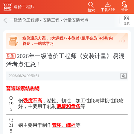
造价工程师
下载APP
登录
搜索
一级造价工程师
-
安装工程
-
计量安装考点
导航
造价通关方案，8大课程+7本教辅+题库会员+4小时内
答疑，一站式学习
2026年一级造价工程师《安装计量》易混
淆考点汇总！
2026-06-24 09:50:51
普通碳素结构钢
Q
钢
强度不高
，塑性、韧性、加工性能与焊接性能较
19
好，主要用于轧制
薄板和盘条
等
5
Q
2
1
钢主要用于制作
管坯、螺栓
等
5