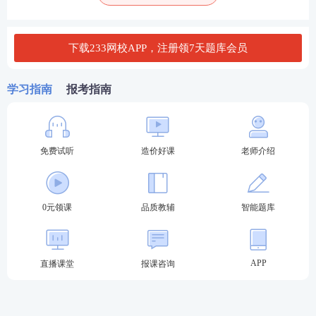
工程中常用铸铁的性能和特点
下载233网校APP，注册领7天题库会员
适用
名称
性能和特点
范围
常用
学习指南
报考指南
球墨
铸铁
来代
替钢
免费试听
造价好课
老师介绍
制造
某些
重要
零
件，
0元领课
品质教辅
智能题库
如
曲
综合机械性能接近于钢，因铸造性能
轴、
很好，成本低廉
，生产方便，在工业
连杆
中得到了广泛的应用。球墨铸铁的
成
和凸
分要求比较严格
，与灰铸铁相比，它
APP
直播课堂
报课咨询
球墨
轮轴
的含碳量较高，通常在
4.5%~4.7%范围
铸铁
等。
内变动，以利于石墨球化。
也可
球墨铸铁的抗拉强度远远超过灰铸
用于