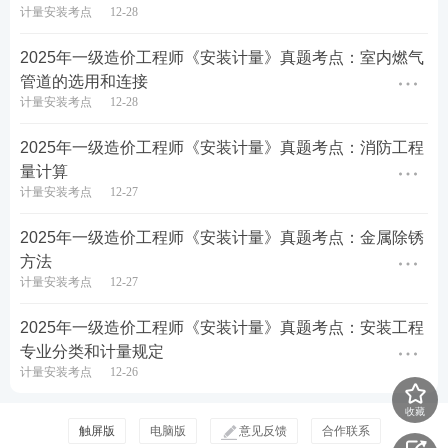
用于化学、石油、有色金属冶炼、高温、高
计量安装考点
12-28
压、高浓度或混有不纯物等各种
苛刻
腐蚀环
境的比较理想的金属材料。镍力学性能良
2025年一级造价工程师《安装计量》真题考点：室内燃气
镍及镍合
好，尤其塑性、韧性优良，
能适应多种腐蚀
管道的选用和连接
金
环境。广泛应用于化工、制碱、冶金、石油
等行业中的压力容器、换热器、塔器、蒸发
计量安装考点
12-28
器、搅拌器、冷凝器、反应器和储运容器
等。
2025年一级造价工程师《安装计量》真题考点：消防工程
量计算
钛在高温下化学活性极高，在
540℃以下使
钛及钛合
用；钛具有
良好的低温性能
，
可做低温材
计量安装考点
12-27
金
料
；常温下钛具有
极好的抗蚀性
能，在大
气、海水、硝酸和碱溶液等介质中十分稳
2025年一级造价工程师《安装计量》真题考点：金属除锈
定。但在任何浓度的氢氟酸中将迅速溶解。
方法
计量安装考点
12-27
铅在大气、淡水、海水中很稳定，铅对硫
铅及铅合
酸、磷酸、亚硫酸、铬酸和
氢氟酸
等则有良
金
好的耐蚀性。铅不耐硝酸的腐蚀，在盐酸中
2025年一级造价工程师《安装计量》真题考点：安装工程
也不稳定。
专业分类和计量规定
计量安装考点
12-26
塑料管
氯化聚氯
收藏
新型
的输水管道。与其它塑料管材相比具有
乙烯管
触屏版
电脑版
意见反馈
合作联系
刚性高
、耐腐蚀、阻燃性能好、
导热性能