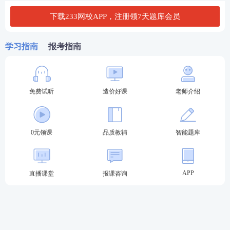
下载233网校APP，注册领7天题库会员
增项：
已取得造价工程师一种专业职业资格证书的人员，
学习指南
报考指南
报名参加其他专业科目考试的，可免考基础科目。
考试合格后，核发人力资源社会保障部门统一印制
的相应专业考试合格证明。该证明作为注册时增加
免费试听
造价好课
老师介绍
执业专业类别的依据。
↓点击问问Ai报考小助手是否符合报名条件↓
0元领课
品质教辅
智能题库
APP
直播课堂
报课咨询
一造工作年限计算方法