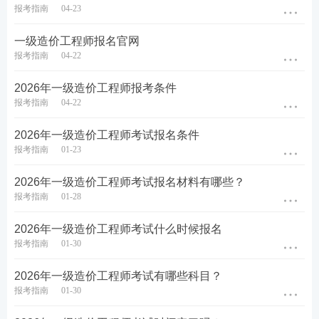
计算
，工作年限可从开始上岗工作时算起。
报考指南
04-23
一级造价工程师报名官网
举例：
报考指南
04-22
小李在2020年全日制大专毕业后，一直在单
位工作，并于2023年取得自考本科学历，今计划报
2026年一级造价工程师报考条件
考2026年一级造价工程师考试，工作年限如何计
报考指南
04-22
算？是否符合报名条件？
2026年一级造价工程师考试报名条件
分析：
根据上述计算方法，小李的工作年限需从取
报考指南
01-23
得非全日制学历（自考本科）之前开始算起，也就
2026年一级造价工程师考试报名材料有哪些？
是从2020年大专毕业时间（一般为6月份）算起，
报考指南
01-28
截止到报考当年12月31日（即2026年12月31日
止），加起来有6年半的工作年限。由于小李最高
2026年一级造价工程师考试什么时候报名
报考指南
01-30
学历为本科，期间小李如果符合“
具有工程造价、
通
过工程教育专业评估（认证）的工程管理专业大学
2026年一级造价工程师考试有哪些科目？
报考指南
01-30
本科学历或学位，从事工程造价、工程管理业务工
作满3年；或者具有工学、管理学、经济学门类大