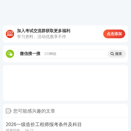
一造报考条件中的工作年限是指从事造价业务工作年
限：取得规定学历前、后从事该项工作的时间，其计
算截止日期为报名当年年底12月31日。学历或学位的
加入考试交流群获取更多福利
点击添加
要求是指经国家教育行政部门承认的正规学历或学
学习资料、活动优惠享不停
位。全日制学历报考人员，未毕业期间经历不计入相
关专业年限。
微信搜一搜
233网校
1、全日制学历的工作年限计算方法
①工作年限截止到报考当年年底（即12月31日止）
②未毕业期间经历（如实习期）不计入工作年限
③工作年限只能从毕业后或工作后开始计算
您可能感兴趣的文章
2026一级造价工程师报考条件及科目
举例：
小明于2023年6月管理学全日制本科毕业
报考指南
04-23