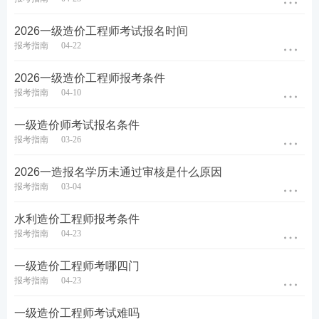
（即拿到毕业证书），且在毕业前还在单位实习了
2026一级造价工程师考试报名时间
半年，今计划报考2026年一级造价工程师考试，工
报考指南
04-22
作年限如何计算？是否符合报名条件？
分析：
根据上述计算方法，小明的工作年限需从
2026一级造价工程师报考条件
报考指南
04-10
2023年6月毕业时间开始算起，计算截止到2026年
12月31日。经计算，工作年限仅为3年半。由于毕
一级造价师考试报名条件
报考指南
03-26
业前的实习期不算在内，小明无法满足“
具有工学、
管理学、经济学门类大学本科学历或学位，从事工
2026一造报名学历未通过审核是什么原因
程造价、工程管理业务工作满4年。
”的条件，因此
报考指南
03-04
不能报考2026年一级造价工程师考试。
水利造价工程师报考条件
报考指南
04-23
2、非日制学历的工作年限计算方法
一级造价工程师考哪四门
根据一级造价工程师报名条件可知，取得非全日制学
报考指南
04-23
历(如自考、成考、函授等)前后的工作年限
可以累积
一级造价工程师考试难吗