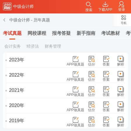
中级会计师
下载APP
登录
搜索
中级会计师
-
历年真题
导航
考试真题
网校课程
报考答疑
新手指南
考试教材
考
会计实务
经济法
财务管理
2023年
APP做真题
估分
答案
解析
2022年
APP做真题
估分
答案
解析
2021年
APP做真题
估分
答案
解析
2020年
APP做真题
估分
答案
解析
2019年
APP做真题
估分
答案
解析