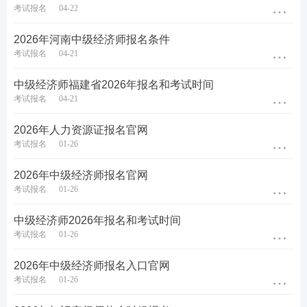
2026年中级经济师考试新手报考指南
考试报名
04-22
备考刷题
：
233网校APP
可免费刷中级经济师章节习
2026年河南中级经济师报名条件
题、历年真题、模拟试题、每日一练、模考大赛、答
考试报名
04-21
题闯关，通过刷题，加深巩固，掌握要点，查漏补
中级经济师福建省2026年报名和考试时间
缺，稳步提升！【
进入下载APP刷题
】
考试报名
04-21
2026年人力资源证报名官网
考试报名
01-26
2026年中级经济师报名官网
考试报名
01-26
中级经济师2026年报名和考试时间
考试报名
01-26
2026年中级经济师报名入口官网
考试报名
01-26