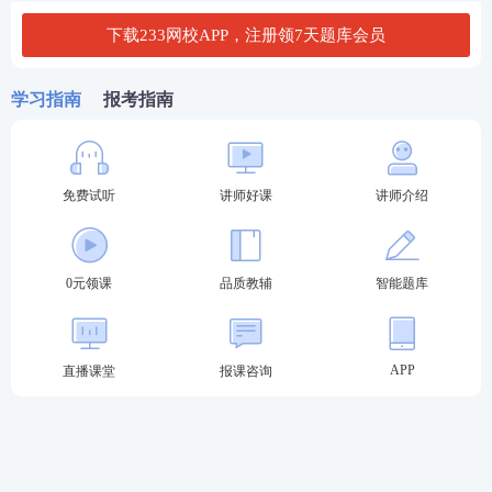
科）。
下载233网校APP，注册领7天题库会员
中级经济师考试题量题型
学习指南
报考指南
中级经济师考试《中级经济基础》和《中级专业实
务》的考试时长，均为1.5小时，题型均为客观题。
其中，《中级经济基础》题型只有
单选题和多选题
，
免费试听
讲师好课
讲师介绍
而《中级专业实务》题型则为
单选题、多选题、案例
分析题
，满分140分，84分合格，具体分值安排如
下：
0元领课
品质教辅
智能题库
题量分值
科目名称
题型
合计
满分
1分/题，70
APP
直播课堂
报课咨询
单选题
70分
题
《中级经
140分
济基础》
2分/题，3
多选题
70分
5题
1分/题，60