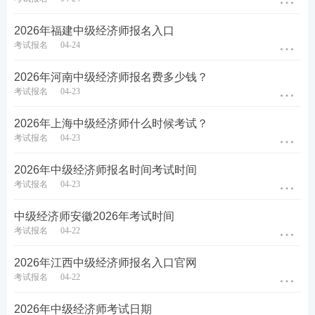
少选时
，
所选的每个选项得0.5分
。
2026年福建中级经济师报名入口
案例分析题：
给出一段材料内容，并提出几个小问
考试报名
04-24
题，小问题一般
由单选和多选组成。错选，本题不
2026年河南中级经济师报名费多少钱？
得分；少选，则所选的每个选项得0.5分。
考试报名
04-23
2026年上海中级经济师什么时候考试？
考试报名
04-23
2026年中级经济师报名时间考试时间
考试报名
04-23
中级经济师安徽2026年考试时间
考试报名
04-22
热点推荐：
2026年江西中级经济师报名入口官网
考试报名
04-22
2026年中级经济师考试在线题库练习
2026年中级经济师考试日期