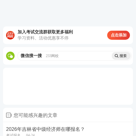
单选题
60分
题
2分/题，2
《中级专
多选题
40分
140分
0题
业实务》
2分/题，2
加入考试交流群获取更多福利
点击添加
案例题
40分
0题
学习资料、活动优惠享不停
在连续2个考试年度，通过两科即可拿得证书。
微信搜一搜
233网校
中级经济师考试各题型评分标准
中级经济师各考试各题型的评分标准如下：
ABCD共
4个选项，其中
只有1个
最符合
单选题：
有
题意。选择正确得1分，选错则不得分。
多选题：
有ABCDE
共5个选项，其中
有2个或2个以
您可能感兴趣的文章
上
符合题意，且
至少有1个错项
。也就是说，多选
2026年吉林省中级经济师在哪报名？
题的正确选项为2-4个。在评分时，
错选不得分
；
考试报名
04-24