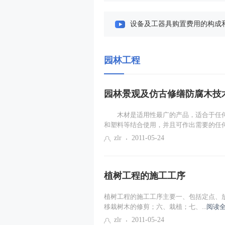
设备及工器具购置费用的构成
建筑安装工程费用构成和计算
园林工程
建筑安装工程费用构成和计算
园林景观及仿古修缮防腐木技
建筑安装工程费用构成和计算
木材是适用性最广的产品，适合于任何
工程计价原理（一）
和塑料等结合使用，并且可作出需要的任何.
zlr
2011-05-24
投资估算的编制（一）
植树工程的施工工序
招标工程量清单与最高投标限价的
植树工程的施工工序主要一、包括定点、放
合同价款调整（一）
移栽树木的修剪；六、栽植；七、...
阅读全
zlr
2011-05-24
科目导学