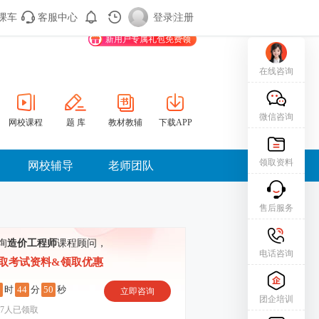
课车
客服中心
购课车
登录/注册
登录
|
注册
新用户专属礼包免费领
在线咨询
微信咨询
网校课程
题 库
教材教辅
下载APP
领取资料
网校辅导
老师团队
售后服务
询
造价工程师
课程顾问，
电话咨询
取考试资料&领取优惠
1
44
49
时
分
秒
立即咨询
团企培训
7
人已领取