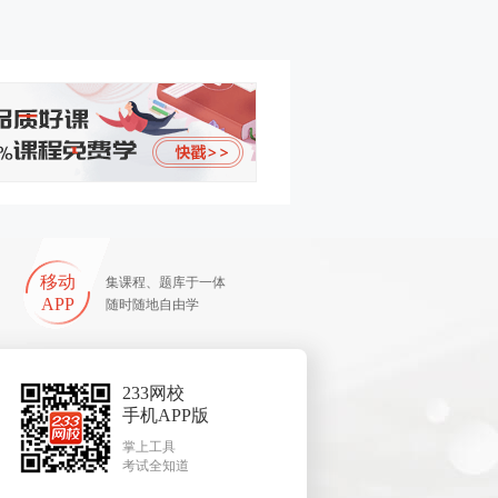
移动
集课程、题库于一体
APP
随时随地自由学
233网校
手机APP版
掌上工具
考试全知道