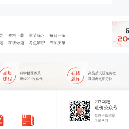
导
资料下载
章节练习
每日一练
题
在线做题
考点解密
专项突破
品质
在线
科学授课体系
高品质试题免费做
课程
题库
历经20+次迭代
巩固考点锁分快
233网校
造价公众号
每日推送精彩
考试学习