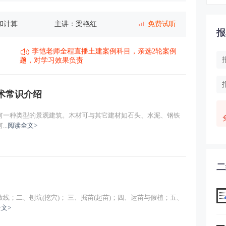
和计算
主讲：梁艳红
免费试听
报
（一）
主讲：梁艳红
免费试听
李恺老师全程直播土建案例科目，亲选2轮案例
题，对学习效果负责
（二）
主讲：梁艳红
免费试听
术常识介绍
（三）
主讲：梁艳红
免费试听
一种类型的景观建筑。木材可与其它建材如石头、水泥、钢铁
主讲：梁艳红
免费试听
..
阅读全文>
主讲：梁艳红
免费试听
二
编制（一）
主讲：梁艳红
免费试听
线；二、刨坑(挖穴)； 三、掘苗(起苗)；四、运苗与假植；五、
主讲：梁艳红
免费试听
文>
主讲：梁艳红
免费试听