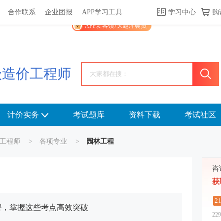
合作联系
企业团报
APP学习工具
学习中心
购
关于我们
帮助中心
APP学习工具
渠道合作
企业团报
APP新客领7天题库会员
级造价工程师
计价实务
考试题库
资料下载
考试社区
工程师
>
各项专业
>
园林工程
咨
获
2
密，掌握这些考点高效突破
229