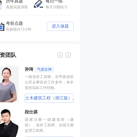
历年真题
每日一练
真题实战演练
每天10题练习
考前点题
进入做题
高效锁分72小时
资团队
孙琦
李恺
气质女神
记忆方
一级造价工程师，在甲级造价
国家注册一级建
公司从事造价工作多年，有丰
册一级造价工程
富的实际工作经验。
一级消防工程师
全工程师、监理
土木建筑工程（浙江版）,
技术与计量（
土木建筑工程（广东版）
分析（土建）
段仕祺
孙琦
气质女
（江苏版）,
国家注册一级建造师（建
一级造价工程师
电工程管
筑）、造价工程师、全国注册
公司从事造价工
监理工程师、
富的实际工作经