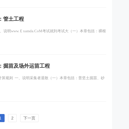
：管土工程
说明www.Ｅxamda.CoM考试就到考试大（一）本章包括：裸根
：掘苗及场外运苗工程
计算规则 一、说明采集者退散（一）本章包括：普坚土掘苗、砂
1
2
下一页