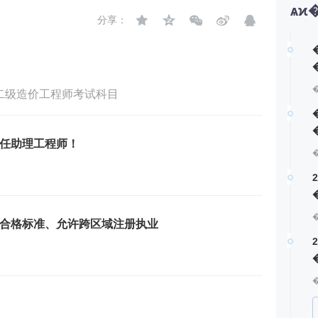
ѧϰ
分享：
�
第
二级造价工程师考试科目
第
测
任助理工程师！
第
第
算
合格标准、允许跨区域注册执业
第
定