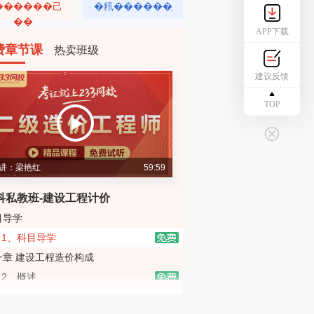
������⼰
�籸������֤
��
APP下载
费章节课
热卖班级
建议反馈
TOP
讲：梁艳红
59:59
科私教班-建设工程计价
目导学
1、科目导学
一章 建设工程造价构成
2、概述
3、设备及工器具购置费用的构成和计算