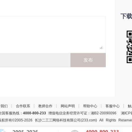
下载
于我们
┊
合作联系
┊
教师合作
┊
网站声明
┊
帮助中心
┊
客服中心
┊
触
国客服热线：
4000-800-233
增值电信业务经营许可证：湘B2-20090096
湘ICP
版权所有©2005-
2026
长沙二三三网络科技有限公司(233.com)
All Rights Reserv