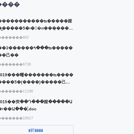
4、建筑安装工程费用构成和计算（一）
����
5、建筑安装工程费用构成和计算（二）
�����������ʦ�����蹤
6、建筑安装工程费用构成和计算（三）
̼�����Ƽ�ʵ�񣨰�װ���̣���ϰ
二章 建设工程计价原理、方法及依据
�⼯�������
�������802
7、工程计价原理（一）
三章 建设项目决策和设计阶段工程造价的预
��ʡ������۹���ʦ�����
��⼰��
8、投资估算的编制（一）
�������6736
四章 建设项目发承包阶段合同价款的约定
2019���㽭�������ʦ����
9、招标工程量清单与最高投标限价的编制（一）
����Ƽ�(����)�����⼰�
五章 建设项目施工阶段合同价款的调整和结
�
�������11196
10、合同价款调整（一）
2015��㶫��Դ���蹤�����Ա
六章 建设项目竣工决算和新增资产价值的确
�ʸ��Ա���֪ͨ.doc
�������10617
11、竣工决算
�鿴����