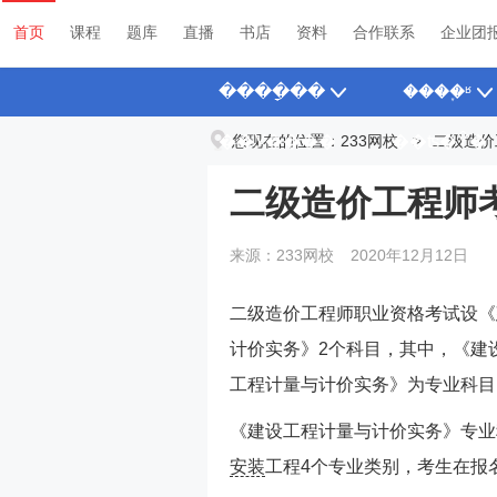
首页
课程
题库
直播
书店
资料
合作联系
企业团
����ָ��
����֪ʶ
��У����
您现在的位置：
233网校
��ʦ�Ŷ�
>
二级造价
二级造价工程师
来源：233网校
2020年12月12日
二级造价工程师职业资格考试设《
计价实务》2个科目，其中，《建
工程计量与计价实务》为专业科目
《建设工程计量与计价实务》专业
安装
工程4个专业类别，考生在报