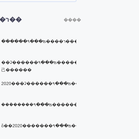
�ȵ�ר��
����
������۹���ʦ����ר�������ʱ��ȡ�У�
��ʡ������۹���ʦ�������
⼰������
2020���ʡ������۹���ʦ���Խ̲Ľ���(������)
���ܶ�����۹���ʦ������ߺʹ��ɣ��ٿ���
ȫ��2020�������۹���ʦ��������ʱ�����