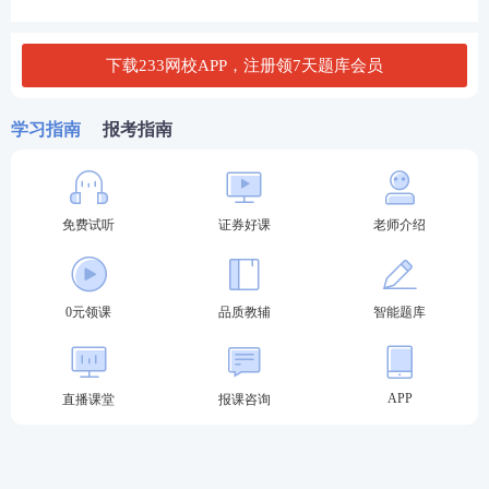
1、报名截止日年满18周岁;
下载233网校APP，注册领7天题库会员
2、取得国务院教育行政部门认可的大专及以上学历；
3、或具有高中或相当于高中文化程度，且具有三十六
学习指南
报考指南
个月以上工作经历;
4、或证券公司、证券投资咨询公司等证券行业机构已
免费试听
证券好课
老师介绍
开具录用通知的大学本(专)科应届毕业生等人员;
5、具有完全民事行为能力。
0元领课
品质教辅
智能题库
(二)专项业务水平评价测试
一般业务水平评价测试达到基本要求且在有效期内
APP
直播课堂
报课咨询
的
，或符合《
证券公司董事、监事、高级管理人员及
从业人员管理规则
》
第十条
规定的相关人员,可报名参
加专项业务水平评价测试。