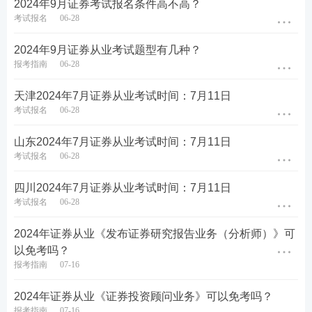
《证券市场基本法律法规》
2024年9月证券考试报名条件高不高？
一般业务水平评价测试
考试报名
06-28
《金融市场基础知识》
2024年9月证券从业考试题型有几种？
《发布证券研究报告业务》
报考指南
06-28
专项业务水平评价测试
《证券投资顾问业务》
天津2024年7月证券从业考试时间：7月11日
《
投资银行业务
》
考试报名
06-28
考完一般业务水平评价测试两科，可以报考专项业务
山东2024年7月证券从业考试时间：7月11日
水平评价测试。专项业务水平评价测试设置三类，分
考试报名
06-28
别是证券投资顾问、证券分析师和保荐代表人，各类
四川2024年7月证券从业考试时间：7月11日
设置一个科目，分别对应的是《证券投资顾问业
考试报名
06-28
务》、《发布证券研究报告业务》、《投资银行业
2024年证券从业《发布证券研究报告业务（分析师）》可
务》。
一次仅能报考一科，根据工作方向选择科目。
以免考吗？
专项业务水平评价测试科目从简单到难依次是《证券
报考指南
07-16
投资顾问业务》<《发布证券研究报告业务》
<
《
投资
2024年证券从业《证券投资顾问业务》可以免考吗？
银行业务
》
。
报考指南
07-16