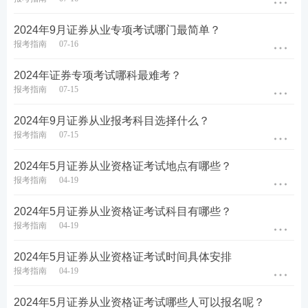
2024年证券从业人员专业能力水平评价测试
大纲
2024年9月证券从业专项考试哪门最简单？
报考指南
07-16
2024年证券从业人员专业能力水平评价测试大纲，预
计继续沿用2023年10月16日发布版本，学霸君已经为
2024年证券专项考试哪科最难考？
报考指南
07-15
您整理好了，点击下方蓝色字体进入即可查看详情
2024年9月证券从业报考科目选择什么？
具体考试大纲参考：
报考指南
07-15
2023版证券水平评价测试（证券市场基本法律法规）
2024年5月证券从业资格证考试地点有哪些？
考试大纲
报考指南
04-19
2023版证券水平评价测试（金融市场基础知识）考试
2024年5月证券从业资格证考试科目有哪些？
大纲
报考指南
04-19
考纲下载：
《证券行业专业人员一般业务水平评价测
2024年5月证券从业资格证考试时间具体安排
报考指南
04-19
试大纲（2023）》
2024年5月证券从业资格证考试哪些人可以报名呢？
2024年证券从业人员专业能力水平评价测试题型题量