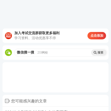
1、从上述报考条件可知一般业务水平评价测试合格之
后即可报名专项科目，也就是说只要你通过了一般业
务水平评价测试，那么就是可以报考专项的。
2、或者符合管理规则第十条的相关人员，也是可以直
加入考试交流群获取更多福利
点击添加
学习资料、活动优惠享不停
接报考专项的。
【
超全资料包
】【
证券真题免费下载
】
【
免费领V题
微信搜一搜
233网校
库会员
】【
组队打卡
】
2024年证券从业人员专业能力水平评价测试报考科目
证券考试分为“一般业务水平评价测试”和“专项业务水
平评价测试”两个类别。5个科目。
类别
科目
您可能感兴趣的文章