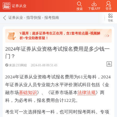
证券从业
下载APP
登录
搜索
证券从业
-
指导快报
-
报考指南
导航
V题库：超多证券考生正在用，含2套考前点题+视频解
析+专业助教答疑！
2024年证券从业资格考试报名费用是多少钱一
门？
来源:233网校
2024-01-08 09:51:43
2024年证券从业资格考试报名费用为61元每科，2024
年证券从业人员专业能力水平评价测试科目包括《金
融市场
基础知识
》、《证券市场基本
法律法规
》两
科，为必考科，报名费用合计122元。
考生可一次选择报考一科，也可同时报考两科。专项