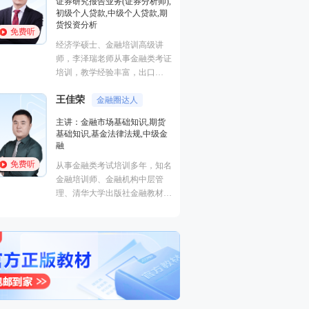
证券研究报告业务(证券分析师),
基础知识,基金法律
初级个人贷款,中级个人贷款,期
融
货投资分析
免费听
免费听
从事金融类考试培
经济学硕士、金融培训高级讲
金融培训师、金融
师，李泽瑞老师从事金融类考证
理、清华大学出版
培训，教学经验丰富，出口
主编、上海人才培
成“段子”，是一个让学员欲罢不
孙婧
心特聘讲师。人称
外汇分析
王佳荣
能的很有个人风格的老师，江湖
金融圈达人
的“一哥”。
主讲：期货法律法
学员称被讲课耽误的“德云社”编
主讲：金融市场基础知识,期货
业务(保荐代表人)
外弟子。
基础知识,基金法律法规,中级金
法律法规,中级法
融
能力,初级法律法
免费听
免费听
从事金融类考试培训多年，知名
曾就职于多家大型
金融培训师、金融机构中层管
司，具有丰富的金
理、清华大学出版社金融教材副
验，外汇分析师，
主编、上海人才培训市场促进中
易大赛评委，同时
心特聘讲师。人称金融类培训界
个从业资格。
的“一哥”。