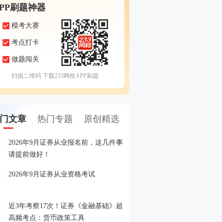
APP刷题神器
模考大赛
考点打卡
做题闯关
扫描二维码 下载233网校APP刷题
门文章
热门专题
原创精选
2026年9月证券从业报名前，这几件事
备考证券，人手一份，立
1
请提前做好！
印！
2026年9月证券从业资格考试
晒分赢好礼！2026年6月
2
晒分入口>>
近3年考察17次！证券《金融基础》超
2026年证券从业考试精品
3
高频考点：货币政策工具
载入口>>