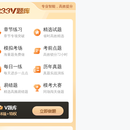
专业智能，高效提分
进入做题
进入做题
章节练习
精选试题
章节专项突破
省时高效精选
进入做题
进入做题
模拟考场
考前点题
海量题免费做
高效锁分72小时
进入做题
进入做题
每日一练
历年真题
每天进步一点点
真题实战演练
进入做题
进入做题
易错题
模考大赛
精选高频易错题
同场闯关做题