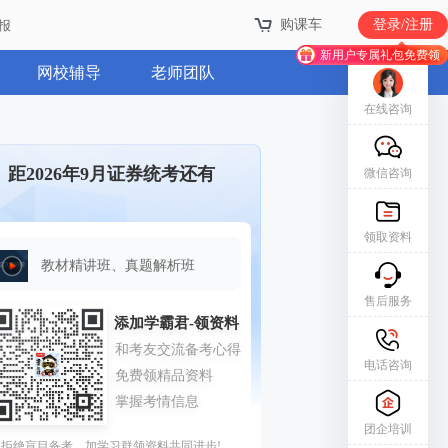
购课车
登录/注册
报
新用户专属礼包免费领
网校辅导
老师团队
在线咨询
距2026年9月证券统考还有
微信咨询
领取资料
教材精讲班、真题解析班
售后服务
电话咨询
团企培训
拒绝盲目备考，加学习群领资料共同进步!