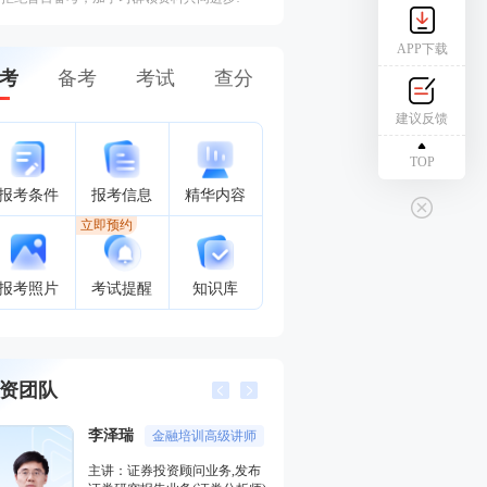
APP下载
考
备考
考试
查分
建议反馈
TOP
报考条件
报考信息
精华内容
立即预约
报考照片
考试提醒
知识库
资团队
李泽瑞
王佳荣
金融培训高级讲师
金融圈
主讲：证券投资顾问业务,发布
主讲：金融市场基