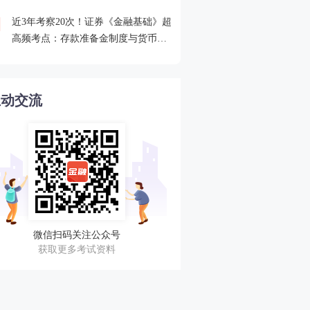
近3年考察20次！证券《金融基础》超
2026年证券从业考点打卡
4
高频考点：存款准备金制度与货币乘
攻克一个高频考点！
数的概念
互动交流
微信扫码关注公众号
获取更多考试资料