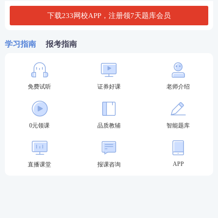
正确答案，多选、错选或不选均不得分。
下载233网校APP，注册领7天题库会员
二、多选题(每题1分，共40题，共40分)
学习指南
报考指南
下列每小题的备选答案中，有两个或两个以上符合题
意的正确答案，多选、少选、错选、不选均不得分。
免费试听
证券好课
老师介绍
三、判断题(每题1分，共20题，共20分)
请判断每小题的表述是否正确，认为表述正确的选√;
0元领课
品质教辅
智能题库
认为表述错误的选×。
四、综合题(每题1分，共20题，共20分)
APP
直播课堂
报课咨询
下列每小题的备选答案中，有一个或一个以上符合题
意的正确答案。多选、少选、错选、不选均不得分。
证券专项业务水平评价测试题型题量表