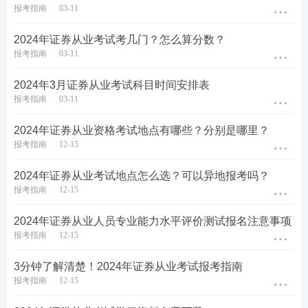
报考指南
03-11
2024年证券从业考试考几门？怎么算分数？
报考指南
03-11
2024年3月证券从业考试科目时间安排表
报考指南
03-11
如果你觉得证券考试内容学习有难度？那么不妨跟着
2024年证券从业资格考试地点有哪些？分别是哪里？
报考指南
12-15
王佳荣、李泽瑞、孙婧老师一起来学习证券考试内
容，跟着老师的节奏来，逐步攻破难关！拿证快人一
2024年证券从业考试地点怎么选？可以异地报考吗？
步！快来试听一下
课程
吧！
报考指南
12-15
零基础考生建议报名233网校证券课程班，跟着老师
2024年证券从业人员专业能力水平评价测试报名注意事项
报考指南
12-15
的节奏逐步提升！立即加购>>
3分钟了解清楚！2024年证券从业考试报考指南
阶段
班级
试听
报考指南
12-15
教材
精讲班：
系统讲