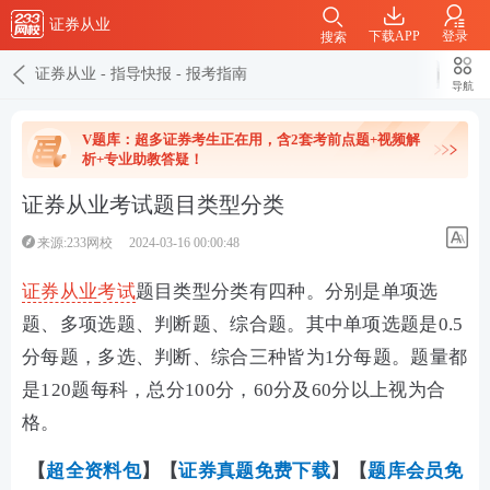
证券从业
下载APP
登录
搜索
证券从业
-
指导快报
-
报考指南
导航
V题库：超多证券考生正在用，含2套考前点题+视频解
析+专业助教答疑！
证券从业考试题目类型分类
来源:233网校
2024-03-16 00:00:48
证券从业
考试
题目类型分类有四种。分别是单项选
题、多
项
选题、判断题、综合题。其中单项选题是0.5
分每题，多选、判断、综合三种皆为1分每题。
题量都
是120题每科，总分100分，
60分及60分以上视为合
格。
【
超全资料包
】【
证券真题免费下载
】
【
题库会员免