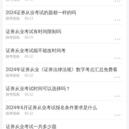
到60%以上，即为该科目达到基本要求。
2024证券从业考试的题都一样的吗
证券备考资料包：
学习备考离不开精品资料，233
网
报考指南
03-13
校
教研团队汇总整理出各类证券考试资料，助力大家
证券从业考试有时间限制吗
备考学习，证券三色笔记、公式汇总、考前12页纸、
报考指南
03-13
思维导图、学习计划、
计算题
案例、易混淆
知识点
、
证券从业考试能不能改时间考
狂背手册、数字考点、真题考点等等总有一款是你需
报考指南
03-12
要的，赶紧来下载吧！
2024年证券从业《证券法律法规》数字考点汇总免费看
证券资料包PDF下载
报考指南
03-12
证券从业考试时间可以选择吗？
报考指南
03-12
2024年6月证券从业考试报名条件要求是什么
报考指南
03-12
证券从业考试一共多少题