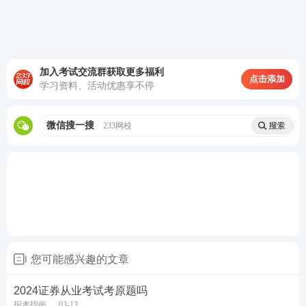
考试题型
考试题量
题量分值
考试总分
单选题
40个
0.5分
20分
多选题
40个
1分
40分
加入考试交流群获取更多福利
点击添加
判断题
20个
1分
20分
学习资料、活动优惠享不停
综合题
20个
1分
20分
微信搜一搜
233网校
说明：
一般业务水平评价测试采取闭卷机考形式，题型为客
观题，包括单选题、多选题、判断题、综合题，测试
题量均为120题，测试时间为120分钟，试卷正确率达
到60%以上，即为该科目达到基本要求。
专项业务水平评价测试采取闭卷机考形式， 题型为客
您可能感兴趣的文章
观题，包括单选题、多选题、判断题、综合题，测试
2024证券从业考试考原题吗
题量均为120题，测试时间为180分钟，试卷正确率达
报考指南
03-13