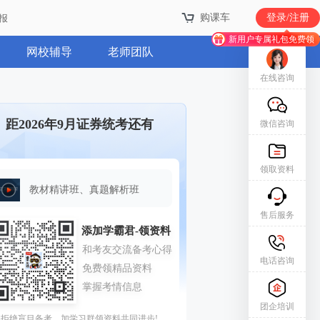
购课车
登录/注册
报
新用户专属礼包免费领
网校辅导
老师团队
在线咨询
距2026年9月证券统考还有
微信咨询
领取资料
教材精讲班、真题解析班
售后服务
电话咨询
团企培训
拒绝盲目备考，加学习群领资料共同进步!