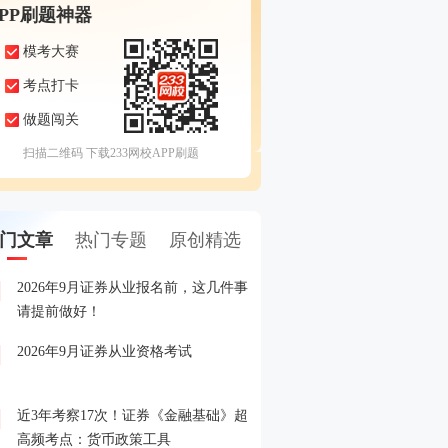
APP刷题神器
模考大赛
考点打卡
做题闯关
扫描二维码 下载233网校APP刷题
门文章
热门专题
原创精选
2026年9月证券从业报名前，这几件事
备考证券，人手一份，立
1
请提前做好！
印！
2026年9月证券从业资格考试
晒分赢好礼！2026年6月
2
晒分入口>>
近3年考察17次！证券《金融基础》超
2026年证券从业考试精品
3
高频考点：货币政策工具
载入口>>