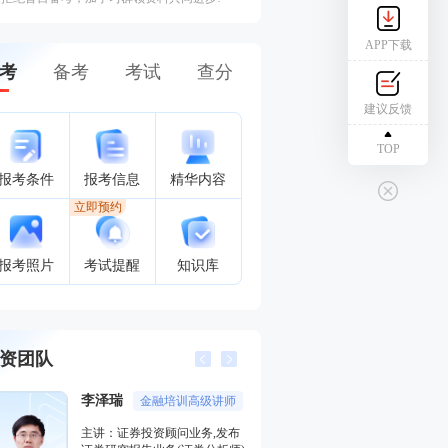
APP下载
考
备考
考试
查分
建议反馈
TOP
报考条件
报考信息
精华内容
立即预约
报考照片
考试提醒
知识库
资团队
李泽瑞
王佳荣
金融培训高级讲师
金融圈
主讲：证券投资顾问业务,发布
主讲：金融市场基