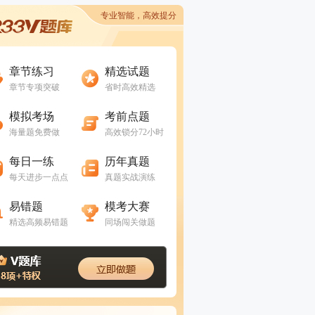
专业智能，高效提分
进入做题
进入做题
章节练习
精选试题
章节专项突破
省时高效精选
进入做题
进入做题
模拟考场
考前点题
海量题免费做
高效锁分72小时
进入做题
进入做题
每日一练
历年真题
每天进步一点点
真题实战演练
进入做题
进入做题
易错题
模考大赛
精选高频易错题
同场闯关做题