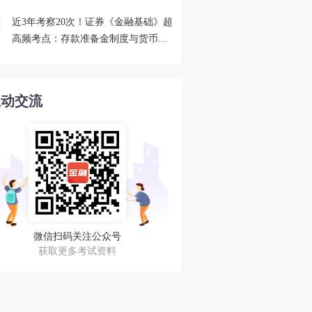
近3年考察20次！证券《金融基础》超
2026年证券从业考点打卡
4
高频考点：存款准备金制度与货币乘
攻克一个高频考点！
数的概念
互动交流
微信扫码关注公众号
获取更多考试资料