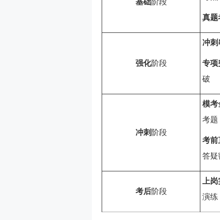
基础
阶段
真题
冲刺
强化
阶段
专项
破
模考
考题
冲刺
阶段
考前
答疑
上岗
考后
阶段
演练