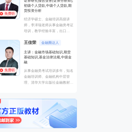
证券研究报告业务(证券分析师),
基础知识,基金法律
初级个人贷款,中级个人贷款,期
融
货投资分析
免费听
免费听
从事金融类考试培
经济学硕士、金融培训高级讲
金融培训师、金融
师，李泽瑞老师从事金融类考证
理、清华大学出版
培训，教学经验丰富，出口
主编、上海人才培
成“段子”，是一个让学员欲罢不
孙婧
心特聘讲师。人称
外汇分析
王佳荣
能的很有个人风格的老师，江湖
金融圈达人
的“一哥”。
主讲：期货法律法
学员称被讲课耽误的“德云社”编
主讲：金融市场基础知识,期货
业务(保荐代表人)
外弟子。
基础知识,基金法律法规,中级金
法律法规,中级法
融
能力,初级法律法
免费听
免费听
从事金融类考试培训多年，知名
曾就职于多家大型
金融培训师、金融机构中层管
司，具有丰富的金
理、清华大学出版社金融教材副
验，外汇分析师，
主编、上海人才培训市场促进中
易大赛评委，同时
心特聘讲师。人称金融类培训界
个从业资格。
的“一哥”。