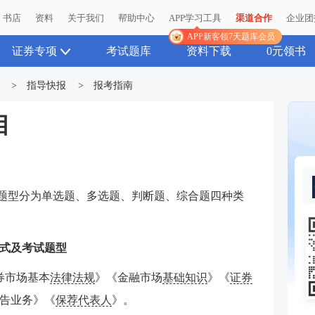
书店
资料
关于我们
帮助中心
APP学习工具
渠道合作
企业团
APP新客领7天题库会员
证券专项
考试题库
资料下载
0元领书
>
指导快报
>
报考指南
目
题型
分为单选题、多选题、判断题、综合题四种类
形式及考试题型
券市场基本
法律法规
》《金融市场
基础知识
》《
证券
告业务》《
保荐代表人
》。