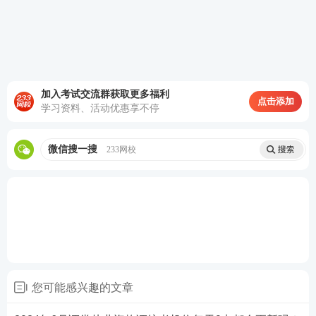
加入考试交流群获取更多福利
点击添加
第三步：阅读承诺书，勾选“我已阅读并承诺”，进行
学习资料、活动优惠享不停
下一步。
微信搜一搜
233网校
您可能感兴趣的文章