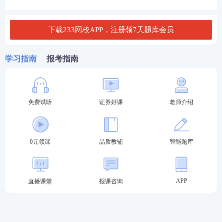
4、或证券公司、证券投资咨询
公司等证券行业机构已开具录
用通知的大学本(专)科应届毕
下载233网校APP，注册领7天题库会员
业生等人员;
5、具有完全民事行为能力。
学习指南
报考指南
2024年证券从业资格证报名流程
第一步：登录中国证券业协会-从业人员-水平评价测
免费试听
证券好课
老师介绍
试平台-水平评价测试报名-选择对应报名入口进入。
【证券考试报名入口】
0元领课
品质教辅
智能题库
第二步：输入-用户名-密码-验证码登录。（新用户先
注册账号）
APP
直播课堂
报课咨询