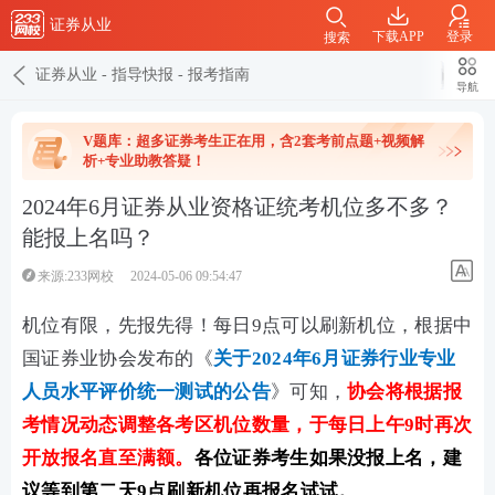
证券从业
下载APP
登录
搜索
证券从业
-
指导快报
-
报考指南
导航
V题库：超多证券考生正在用，含2套考前点题+视频解
析+专业助教答疑！
2024年6月证券从业资格证统考机位多不多？
能报上名吗？
来源:233网校
2024-05-06 09:54:47
机位有限，先报先得！每日9点可以刷新机位，根据中
国证券业协会发布的《
关于2024年6月证券行业专业
人员水平评价统一测试的公告
》可知，
协会将根据报
考情况动态调整各考区机位数量，于每日上午9时再次
开放报名直至满额。
各位证券考生如果没报上名，建
议等到第二天9点刷新机位再报名试试。