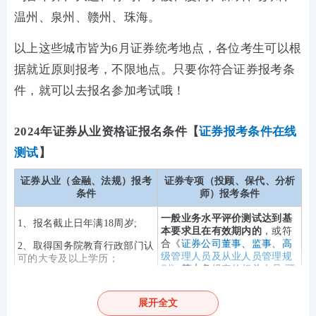
温州、泉州、赣州、珠海。
以上这些城市皆为6月证券统考地点，各位考生可以根
据就近原则报考，不限地点。只要你符合证券报考条
件，就可以去报名参加考试哦！
2024年证券从业资格证报名条件
【
证券报考条件在线
测试
】
证券从业（金融、法规）报考
证券专项（投顾、保代、分析
条件
师）报考条件
一般业务水平评价测试达到基
1、报名截止日年满18周岁;
本要求且在有效期内的
，或符
合《
证券公司董事、监事、高
2、取得国务院教育行政部门认
级管理人员及从业人员管理规
可的大专及以上学历；
则
》
第十条
规定的相关人员,可
3、或具有高中或相当于高中文
报名参加专项业务水平评价测
化程度，且具有三十六个月以
试。
展开全文
上工作经历;