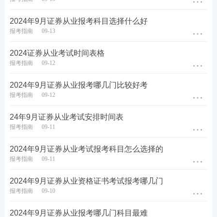
种，分别为单选题、多选题、判断题、综合题，具体
2024年9月证券从业报考科目选择什么好
对应的分值及题量如下。
报考指南
09-13
考试题型
考试题量
题量分值
考试总分
2024证券从业考试时间表格
题
单选题
40题
20分
0.5分/
报考指南
09-12
题
/
题
多选题
40分
40
1分
2024年9月证券从业报考哪几门比较好考
报考指南
09-12
题
/
题
判断题
30分
30
1分
题
/
题
综合题
10分
10
1分
24年9月证券从业考试安排时间表
报考指南
09-11
题
合计
/
100分
120
2024年9月证券从业考试报考科目怎么选择的
2024年9月证券从业
专项业务
水平评价测试科目
报考指南
09-11
专项业务水平评价测试科目：
《
证券投资顾问业
2024年9月证券从业资格证书考试报考哪几门
报考指南
09-10
务》《发布证券研究报告业务（证券分析师）》
《投资银行业务（保荐代表人）》
2024年9月证券从业报考哪几门科目最难