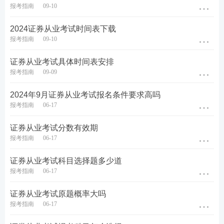
报考指南
09-10
专项业务水平评价测试科目难度：
《证券投资顾问
业务》<《发布证券研究报告业务》<《投资银行业
2024证券从业考试时间表下载
务》。
报考指南
09-10
证券专项题型题量及分值：
证券从业专项业务水平
证券从业考试具体时间表安排
报考指南
09-09
评价测试总分100分，总题量120题，
采取闭卷机考
形式，
测试时间为180分钟，试卷正确率达到60%
2024年9月证券从业考试报名条件要求高吗
以上，即为该科目达到基本要求。证券考试
题型有
报考指南
06-17
4种，分别为
单选题、多选题、判断题、综合题，
证券从业考试分数有效期
具体对应的分值及题量如下。
报考指南
06-17
考试题型
考试题量
题量分值
考试总分
证券从业考试科目选择题多少道
单选题
40个
0.5分
20分
报考指南
06-17
多选题
40个
1分
40分
证券从业考试原题概率大吗
报考指南
06-17
判断题
20个
1分
20分
综合题
20个
1分
20分