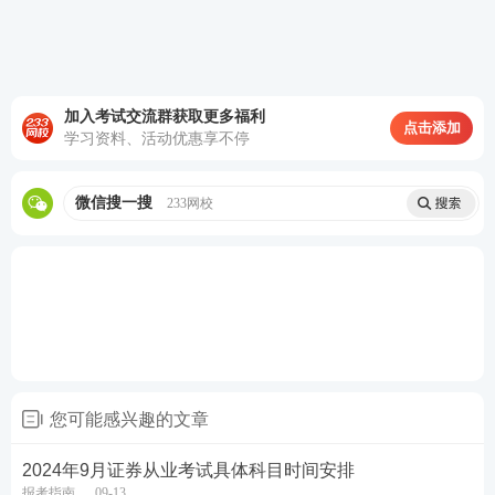
证券从业一般业务水平评价测试科目：
《金融市场基
础知识》
《证券市场基本法律法规》
《金融市场基础知识》科目特点：
对于整个金融市
加入考试交流群获取更多福利
点击添加
学习资料、活动优惠享不停
场的产品进行了解，介绍了包括金融市场体系、金融
市场主体、股票、债权、证券投资基金、金融衍生工
微信搜一搜
233网校
具、金融风险管理等内容，需要理解的内容更多，和
证券法律法规有小部分内容重叠。
《证券市场基本法律法规》科目特点：
主要介绍证
券从业各项法规、法规、规章制度等，内容比较枯
燥，记忆的内容更多。
证券从业题型题量及分值：
证券从业一般业务水平评
您可能感兴趣的文章
采取闭卷机考形
价测试总分100分，总题量120题，
式，
测试时间为120分钟，试卷正确率达到60%以
2024年9月证券从业考试具体科目时间安排
上，即为该科目达到基本要求。证券考试
题型有4
报考指南
09-13