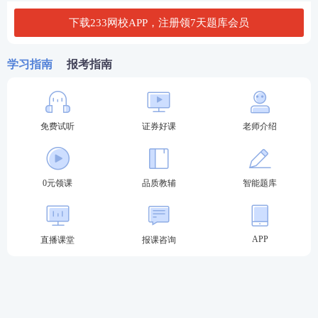
8:30-10:
《证券公司高级管理人员水平评
下载233网校APP，注册领7天题库会员
30
价测试》
学习指南
报考指南
《证券市场基本法律法规》
第2
13:00-15:0
场
0
《证券公司合规管理人员水平评价测试》
免费试听
证券好课
老师介绍
第3
15:40-17:4
《金融市场基础知识》
场
0
2024年9月证券从业考试采取闭卷机考形式，题型为
0元领课
品质教辅
智能题库
客观题，包括单选题、多选题、判断题、综合题，测
试题量均为120题，试卷正确率达到60%以上，即为该
科目达到基本要求。一般业务水平评价测试、高级管
APP
直播课堂
报课咨询
理人员水平评价测试时间均为120分钟，专项业务水
平评价测试测试时间为180分钟。
2024年9月证券从业
一般业务
水平评价测试科目