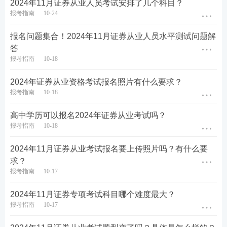
2024年11月证券从业人员考试安排了几个科目？
业务》<《发布证券研究报告业务》<《投资银行业
报考指南
10-24
务》。
报名问题集合！2024年11月证券从业人员水平测试问题解
证券专项题型题量及分值：
证券从业专项业务水平
答
评价测试总分100分，总题量120题，
采取闭卷机考
报考指南
10-18
形式，
测试时间为180分钟，试卷正确率达到60%
2024年证券从业资格考试报名照片有什么要求？
以上，即为该科目达到基本要求。证券考试
题型有
报考指南
10-18
4种，分别为
单选题、多选题、判断题、综合题，
高中学历可以报名2024年证券从业考试吗？
具体对应的分值及题量如下。
报考指南
10-18
考试题型
考试题量
题量分值
考试总分
2024年11月证券从业考试报名要上传照片吗？有什么要
单选题
40个
0.5分
20分
求？
报考指南
10-17
多选题
40个
1分
40分
判断题
20个
1分
20分
2024年11月证券专项考试科目哪个难度最大？
报考指南
10-17
综合题
20个
1分
20分
总计
120个
/
100分