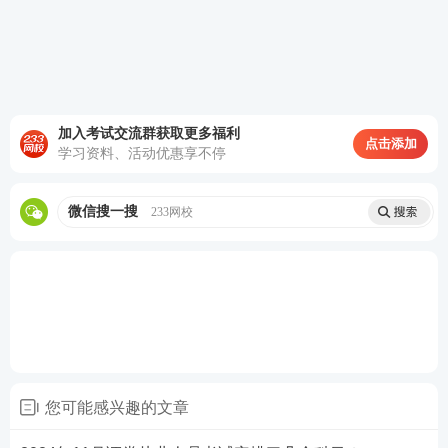
考试题型
考试题量
题量分值
考试总分
题
单选题
40题
20分
0.5分/
题
/
题
多选题
40分
40
1分
加入考试交流群获取更多福利
题
/
题
判断题
30分
30
1分
点击添加
学习资料、活动优惠享不停
题
/
题
综合题
10分
10
1分
题
合计
/
100分
微信搜一搜
120
233网校
2024年11月证券从业
专项业务
水平评价测试科目
特点
专项业务水平评价测试科目：
《
证券投资顾问业
务》《发布证券研究报告业务（证券分析师）》
《投资银行业务（保荐代表人）》
您可能感兴趣的文章
专项业务水平评价测试科目难度：
《证券投资顾问