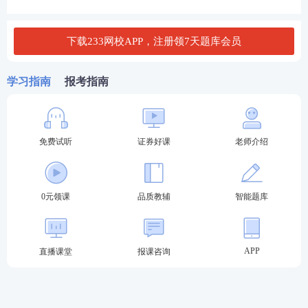
《金融市场基础知识》科目特点：
对于整个金融市
下载233网校APP，注册领7天题库会员
场的产品进行了解，介绍了包括金融市场体系、金融
市场主体、股票、债权、证券投资基金、金融衍生工
学习指南
报考指南
具、金融风险管理等内容，需要理解的内容更多，和
证券法律法规有小部分内容重叠。
《证券市场基本法律法规》科目特点：
主要介绍证
免费试听
证券好课
老师介绍
券从业各项法规、法规、规章制度等，内容比较枯
燥，记忆的内容更多。
0元领课
品质教辅
智能题库
证券从业题型题量及分值：
证券从业一般业务水平评
采取闭卷机考形
价测试总分100分，总题量120题，
式，
测试时间为120分钟，试卷正确率达到60%以
APP
直播课堂
报课咨询
上，即为该科目达到基本要求。证券考试
题型有4
种，分别为单选题、多选题、判断题、综合题，具体
对应的分值及题量如下。