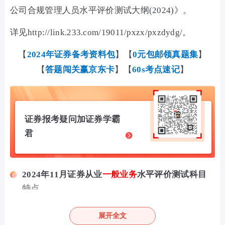
公司合规管理人员水平评价测试大纲(2024)》。
详见http://link.233.com/19011/pxzx/pxzdydg/。
【
2024年证券备考资料包
】【
0元包邮领真题集
】
【
答题闯关赢京东卡
】【
60s考点速记
】
证券报考疑问加证券学霸
君
2024年11月证券从业
一般业务
水平评价测试科目
特点
证券从业一般业务水平评价测试科目：
《金融市场基
展开全文
础知识》
《证券市场基本法律法规》