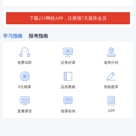
人员管理规则》第十条规定的相关人员,可报名参加专
项业务水平评价测试。
下载233网校APP，注册领7天题库会员
按照《监督管理办法》第八条、第五十六条规定以及
证券评级等相关监管规定参加测试的人员，或通过一
学习指南
报考指南
般业务水平评价测试达到基本要求且在有效期内的人
员，可报名参加高级管理人员水平评价测试。
免费试听
证券好课
老师介绍
天津证券从业水平测试报考流程：
第一步：登录中国证券业协会-从业人员-水平评价测
试平台-水平评价测试报名-选择对应报名入口进入。
0元领课
品质教辅
智能题库
2024年证券考试报名入口
APP
直播课堂
报课咨询
第二步：输入-用户名-密码-验证码登录。（新用户先
注册账号）