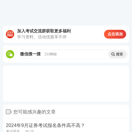
证券评级等相关监管规定参加测试的人员，或通过一
般业务水平评价测试达到基本要求且在有效期内的人
员，可报名参加高级管理人员水平评价测试。
加入考试交流群获取更多福利
证券从业水平测试报考流程：
点击添加
学习资料、活动优惠享不停
第一步：登录中国证券业协会-从业人员-水平评价测
试平台-水平评价测试报名-选择对应报名
入口
进入。
微信搜一搜
233网校
2024年证券考试报名入口
第二步：输入-用户名-密码-验证码登录。（新用户先
注册账号）
您可能感兴趣的文章
2024年9月证券考试报名条件高不高？
考试报名
06-28