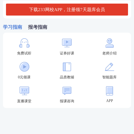
2.取得国务院教育行政部门认可的大专及以上学历;
下载233网校APP，注册领7天题库会员
3.或具有高中或相当于高中文化程度，且具有三十六
个月以上工作经历;
学习指南
报考指南
4.或证券公司、证券投资咨询公司等证券行业机构已
开具录用通知的大学本(专)科应届毕业生等人员;
免费试听
证券好课
老师介绍
5.具有完全民事行为能力。
(二)专项业务水平评价测试
0元领课
品质教辅
智能题库
一般业务水平评价测试达到基本要求且在有效期内的,
或符合《证券公司董事、监事、高级管理人员及从业
APP
直播课堂
报课咨询
人员管理规则》第十条规定的相关人员,可报名参加专
项业务水平评价测试。
按照《监督管理办法》第八条、第五十六条规定以及