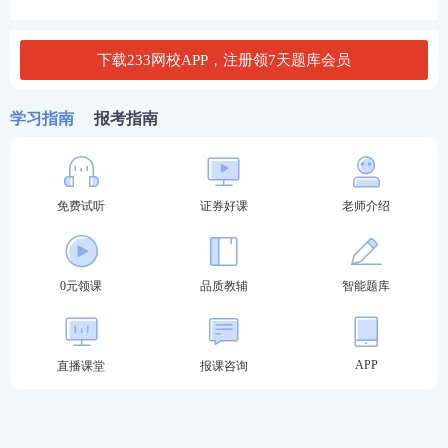
人员管理规则》第十条规定的相关人员,可报名参加专
项业务水平评价测试。
下载233网校APP，注册领7天题库会员
按照《监督管理办法》第八条、第五十六条规定以及
证券评级等相关监管规定参加测试的人员，或通过一
学习指南
报考指南
般业务水平评价测试达到基本要求且在有效期内的人
员，可报名参加高级管理人员水平评价测试。
免费试听
证券好课
老师介绍
辽宁证券从业水平测试报考流程：
第一步：登录中国证券业协会-从业人员-水平评价测
试平台-水平评价测试报名-选择对应报名入口进入。
0元领课
品质教辅
智能题库
2024年证券考试报名入口
APP
直播课堂
报课咨询
第二步：输入-用户名-密码-验证码登录。（新用户先
注册账号）