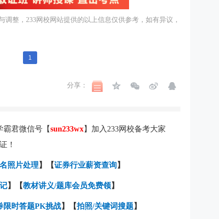
与调整，233网校网站提供的以上信息仅供参考，如有异议，
1
分享：
学霸君微信号【
sun233wx
】加入233网校备考大家
证！
名照片处理
】【
证券行业薪资查询
】
记
】【
教材讲义/题库会员免费领
】
券限时答题PK挑战
】【
拍照/关键词搜题
】