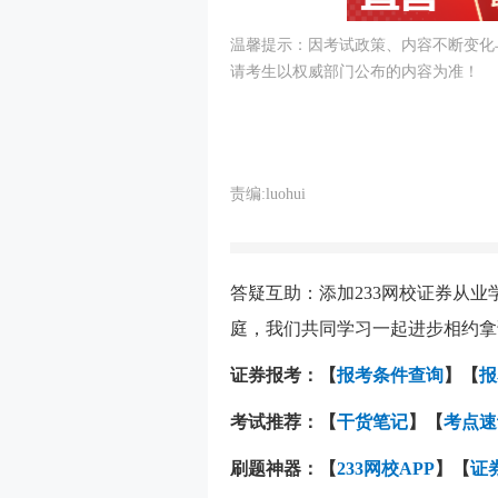
温馨提示：因考试政策、内容不断变化
请考生以权威部门公布的内容为准！
责编:luohui
答疑互助：添加233网校证券从业
庭，我们共同学习一起进步相约拿
证券报考：【
报考条件查询
】【
报
考试推荐：
【
干货笔记
】【
考点速
刷题神器：
【
233网校APP
】【
证