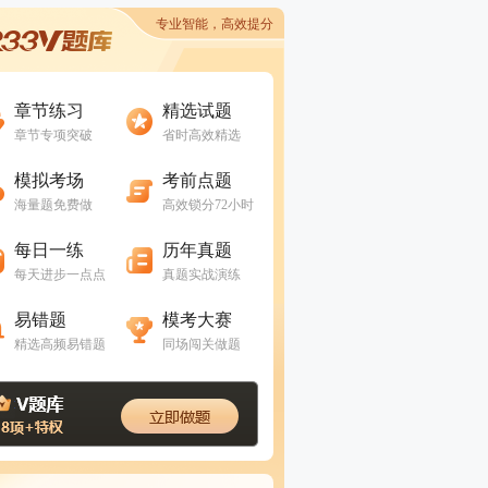
专业智能，高效提分
进入做题
进入做题
章节练习
精选试题
章节专项突破
省时高效精选
进入做题
进入做题
模拟考场
考前点题
海量题免费做
高效锁分72小时
进入做题
进入做题
每日一练
历年真题
每天进步一点点
真题实战演练
进入做题
进入做题
易错题
模考大赛
精选高频易错题
同场闯关做题