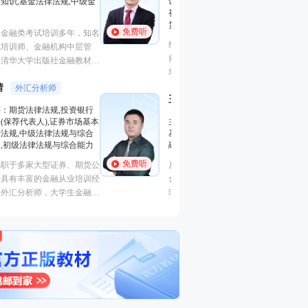
证券研究报告业务(证券分析师),
基础知识,基金法律
初级个人贷款,中级个人贷款,期
融
货投资分析
免费听
免费听
从事金融类考试培
经济学硕士、金融培训高级讲
金融培训师、金融
师，李泽瑞老师从事金融类考证
理、清华大学出版
培训，教学经验丰富，出口
主编、上海人才培
成“段子”，是一个让学员欲罢不
孙婧
心特聘讲师。人称
外汇分析
王佳荣
能的很有个人风格的老师，江湖
金融圈达人
的“一哥”。
主讲：期货法律法
学员称被讲课耽误的“德云社”编
主讲：金融市场基础知识,期货
业务(保荐代表人)
外弟子。
基础知识,基金法律法规,中级金
法律法规,中级法
融
能力,初级法律法
免费听
免费听
从事金融类考试培训多年，知名
曾就职于多家大型
金融培训师、金融机构中层管
司，具有丰富的金
理、清华大学出版社金融教材副
验，外汇分析师，
主编、上海人才培训市场促进中
易大赛评委，同时
心特聘讲师。人称金融类培训界
个从业资格。
的“一哥”。