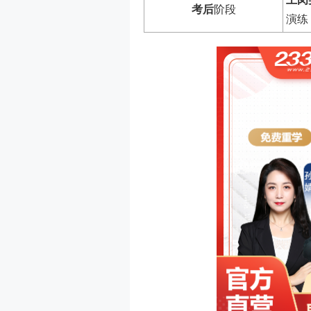
考后
阶段
演练