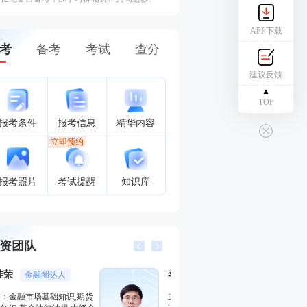
APP下载
考
备考
考试
查分
建议反馈
TOP
报考条件
报考信息
精华内容
立即预约
报考照片
考试提醒
知识库
资团队
李泽瑞
王佳荣
金融培训高级讲师
金融圈
主讲：证券投资顾问业务,发布
主讲：金融市场基