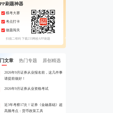
APP刷题神器
模考大赛
考点打卡
做题闯关
扫描二维码 下载233网校APP刷题
门文章
热门专题
原创精选
2026年9月证券从业报名前，这几件事
备考证券，人手一份，立
1
请提前做好！
印！
2026年9月证券从业资格考试
晒分赢好礼！2026年6月
2
晒分入口>>
近3年考察17次！证券《金融基础》超
2026年证券从业考试精品
3
高频考点：货币政策工具
载入口>>