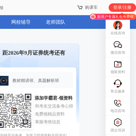
购课车
登录/注册
报
新用户专属礼包免费领
网校辅导
老师团队
在线咨询
距2026年9月证券统考还有
微信咨询
领取资料
教材精讲班、真题解析班
售后服务
电话咨询
团企培训
拒绝盲目备考，加学习群领资料共同进步!