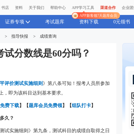
书店
资料
关于我们
帮助中心
APP学习工具
渠道合作
企业团
APP新客领7天题库会员
证券专项
考试题库
资料下载
0元领书
>
指导快报
>
成绩查询
业考试分数线是60分吗？
平评价测试实施细则
》第八条可知！报考人员所参加
以上，即为该科目达到基本要求。
免费下载
】
【
题库会员免费领
】【
组队打卡
】
是多久？
测试实施细则》第九条，测试科目的成绩自取得之日