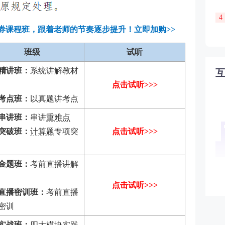
4
证券课程班，跟着老师的节奏逐步提升！立即加购>>
班级
试听
精讲班：
系统讲解教材
点击试听>>>
考点班：
以真题讲考点
串讲班：
串讲
重难点
突破班：
计算题
专项突
点击试听>>>
金题班：
考前直播讲解
点击试听>>>
直播密训班：
考前直播
密训
实战班：
四大模块实践