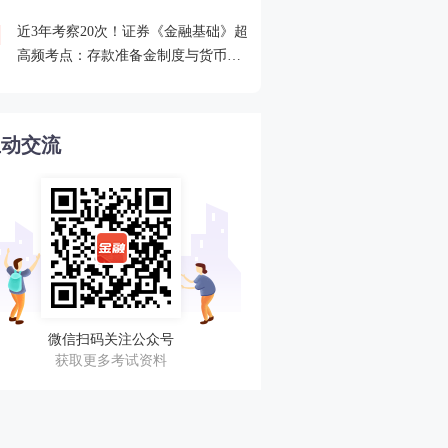
近3年考察20次！证券《金融基础》超
2026年证券从业考点打卡
4
高频考点：存款准备金制度与货币乘
攻克一个高频考点！
数的概念
互动交流
微信扫码关注公众号
获取更多考试资料