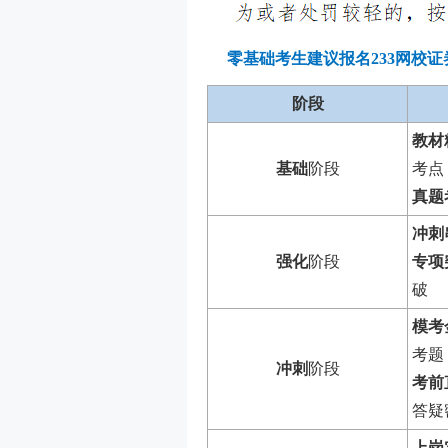
零基础考生建议报名233网校
阶段
教材
基础
阶段
考点
真题
冲刺
强化
阶段
专项
破
模考
考题
冲刺
阶段
考前
答疑
上岗