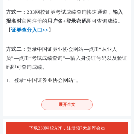
方式一：
233网校证券考试成绩查询快速通道，
输入
报名时
官网注册的
用户名
+登录密码
即可查询成绩。
【
证券查分入口>>
】
方式二：
登录中国证券业协会网站—点击“从业人
员”—点击“考试成绩查询”—输入身份证号码以及验证
码即可查询成绩。
1、登录“
中国证券业协会网站
”。
2、证券从业资格考试成绩查询查询途径：中国证券业
协会网站-从业人员-考试平台-考试成绩查询-当次考试
展开全文
成绩查询。
3、输入“身份证号码”-点击“查询”。
下载233网校APP，注册领7天题库会员