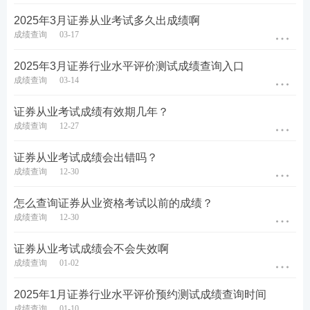
2025年3月证券从业考试多久出成绩啊
成绩查询
03-17
热点推荐>>
【
证券备考资料下载
】【
新手指南
】【
新
2025年3月证券行业水平评价测试成绩查询入口
人礼包
】
【
知识库
】
成绩查询
03-14
考点集训>>
【
60s高频考点速记
】【
高频知识点打
证券从业考试成绩有效期几年？
成绩查询
12-27
卡
】【
答题闯关赢奖品
】
证券从业考试成绩会出错吗？
疯狂刷题>>
【
233网校APP下载
】【
历年真题在线
成绩查询
12-30
刷
】【
模拟考试系统
】
怎么查询证券从业资格考试以前的成绩？
答疑互助>>
添加233网校证券学霸君微信个人号【
sun
成绩查询
12-30
233wx
】加入233网校备考大家庭，我们共同学习一起
证券从业考试成绩会不会失效啊
进步相约拿证！
成绩查询
01-02
课程学习>>
2025年证券从业备考不知道从何下手？自
2025年1月证券行业水平评价预约测试成绩查询时间
学晦涩难理解？建议
零基础
考生参加233网校证券从
成绩查询
01-10