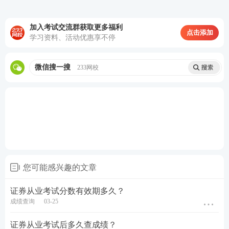
测试达到基本要求后36个月内未进行执业登记或未任
职，或从证券行业机构离职超过36个月的，
所有测试
加入考试交流群获取更多福利
点击添加
学习资料、活动优惠享不停
成绩失效
。
本细则发布前，参加证券业从业人员资格考试一般从
微信搜一搜
233网校
业资格考试和专项业务类资格考试相关科目考试的人
员，其成绩长期有效，不适用《测试实施细则》第九
条成绩时效的规定。
无法参加3月证券考试？担心错过下一次证券考试报
名？各位考生可免费订阅证券考试信息提醒，报名/查
分统统不会错过！233网校老师将于官方公布时间后
您可能感兴趣的文章
即时发送提醒，以便大家不错过每一个考期！
证券从业考试分数有效期多久？
成绩查询
03-25
考后关注-看真题、对答案！
证券从业考试后多久查成绩？