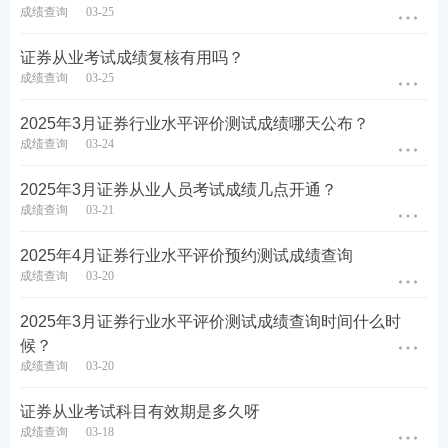
成绩查询
03-25
中国证券业协会不会公布2025年3月证券从业人员考
试真题及答案。如果大家想知道证券考题情况，可以
证券从业考试成绩复核有用吗？
在考后来233网校估分对答案、看考情！233网校将在
成绩查询
03-25
本次证券考试结束后公布收集的真题答案，真题均来
2025年3月证券行业水平评价测试成绩哪天公布？
源于考生回忆版/网络汇总版，同时诚邀各位考生们考
成绩查询
03-24
后来分享试题，专业老师将为您解答试题答案！
2025年3月证券从业人员考试成绩几点开通？
微信扫描图片二维码，实时估分>>
成绩查询
03-21
2025年4月证券行业水平评价预约测试成绩查询
成绩查询
03-20
2025年3月证券行业水平评价测试成绩查询时间什么时
候？
成绩查询
03-20
证券从业考试科目有效期是多久呀
成绩查询
03-18