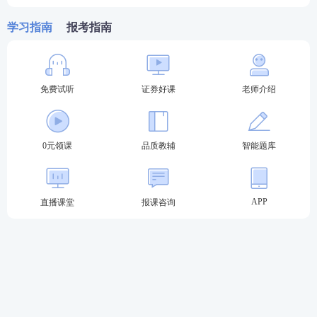
2025年3月证券考试成绩有效期
学习指南
报考指南
36个月有效期！
2022年7月8日中国证券业协会发布了
《
证券行业专业人员水平评价测试实施细则
》，自发
布之日起施行。根据细则内容，已通过考试的人员不
免费试听
证券好课
老师介绍
适用本规则，成绩长期有效，未通过的成绩有效期为3
6个月。
0元领课
品质教辅
智能题库
测试细则规定了在新规发布后成绩自取得之日起
36个
月内有效
；
专项业务水平评价测试
或高级管理人员水
平评价测试成绩达到基本要求且在有效期内的，其一
APP
直播课堂
报课咨询
般业务水平评价测试成绩在此期间
持续有效。
测试成
绩超出有效期的，相应成绩失效。
已通过水平评价测试的证券行业专业人员
，在证券行
业从业或任职期间的所有测试成绩持续有效；