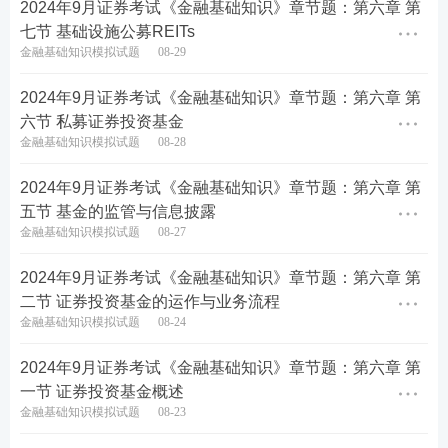
2024年9月证券考试《金融基础知识》章节题：第六章 第
人礼包
】
七节 基础设施公募REITs
考点集训>>
【
60s高频考点速记
】【
高频知识点打
金融基础知识模拟试题
08-29
卡
】【
答题闯关赢奖品
】
2024年9月证券考试《金融基础知识》章节题：第六章 第
六节 私募证券投资基金
疯狂刷题>>
【
233网校APP下载
】【
历年真题在线
金融基础知识模拟试题
08-28
刷
】【
模拟考试系统
】
2024年9月证券考试《金融基础知识》章节题：第六章 第
课程学习>>
2024年证券从业备考不知道从何下手？
五节 基金的监管与信息披露
自学晦涩难理解？建议
零基础
考生参加233网校证券
金融基础知识模拟试题
08-27
从业课程，备考更有规划，早日拿下证券从业资格证
2024年9月证券考试《金融基础知识》章节题：第六章 第
书！★建议：购买233网校证券从业课程，赠送价值9
二节 证券投资基金的运作与业务流程
9元/239元V题库会员~
立即试听>>
金融基础知识模拟试题
08-24
2024年9月证券考试《金融基础知识》章节题：第六章 第
一节 证券投资基金概述
金融基础知识模拟试题
08-23