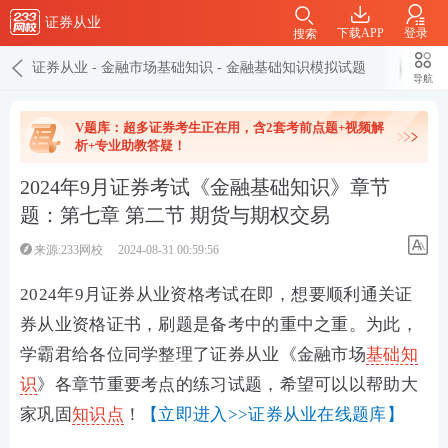
证券从业
下载APP
登录
搜索
证券从业
-
金融市场基础知识
-
金融基础知识模拟试题
导航
V题库：超多证券考生正在用，含2套考前点题+视频解
析+专业助教答疑！
2024年9月证券考试《金融基础知识》章节
题：第七章 第二节 期货与期权交易
来源:233网校
2024-08-31 00:59:56
2024年9月证券从业资格考试在即，想要顺利通关证
券从业资格证书，刷题是备考中的重中之重。为此，
学霸君给各位同学整理了证券从业《金融市场
基础知
识
》各章节重要考点的练习试题，希望可以以帮助大
家巩固
知识点
！
【立即进入>>证券从业在线题库】