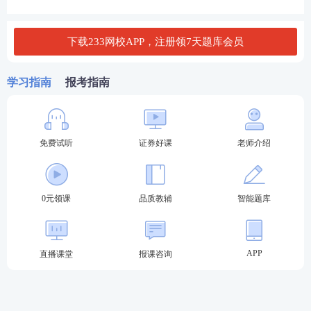
3、股权类资产的远期合约不包括( )。
下载233网校APP，注册领7天题库会员
A. 单个股票的远期合约
学习指南
报考指南
B. 远期利率协议
C. 一篮子股票的远期合约
免费试听
证券好课
老师介绍
D. 股票价格指数的远期合约
查看答案
0元领课
品质教辅
智能题库
证券从业资格考试机考模拟系统：
APP
直播课堂
报课咨询
证券从业资格考试采取闭卷机考模式，目前证券从业
考生可在233网校题库中免费体验“全真机考”模式，模