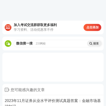
(题库界面如上所示）
233网校APP不仅有证券从业题库，还有免费资料包、
加入考试交流群获取更多福利
课程视频等。证券从业学习资料包含证券
考试
各科目
点击添加
学习资料、活动优惠享不停
类型资料，有学习计划、
计算题
案例、思维导图、模
考试卷、历年真题、易混淆考点、必背100句、数字
微信搜一搜
233网校
考点等等，总有一款是你需要的，快来下载吧！【
立
即下载>>
】
您可能感兴趣的文章
2023年11月证券从业水平评价测试真题答案：金融市场基