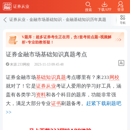
证券从业
下载APP
登录
搜索
证券从业
-
金融市场基础知识
-
金融基础知识历年真题
导航
V题库：超多证券考生正在用，含2套考前点题+视频解
析+专业助教答疑！
证券金融市场基础知识真题考点
来源:233网校
2023-11-13 09:45:48
证券金融市场
基础知识
真题
考点哪里有？来233
网校
就对了！它是
证券从业
考证人爱用的学习好工具，
涵
盖有各类学习
资料
和各个科目的题库，功能非常强
大，满足大部分专业
证书
刷题备考。
赶紧下载刷题吧
>>