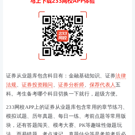
证券从业题库包含科目有：金融基础知识、证券
法律
法规
、
证券投资顾问
、
证券分析师
、
保荐代表人
五
科。考生备考哪个科目切换一下就行，超级方便。
233网校APP上的证券从业题库包含常用的章节练习、
模拟试题、历年真题、每日一练
、
考前点题
等常用版
块，还有答题闯关、模考大赛、PK等趣味性做题玩
法，而易错题、考点速记
、
真题估分
等是考前考后必