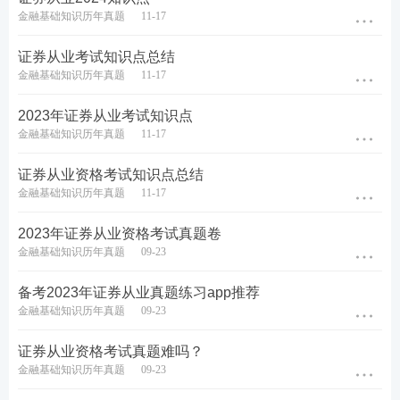
金融基础知识历年真题
11-17
证券从业考试知识点总结
金融基础知识历年真题
11-17
2023年证券从业考试知识点
金融基础知识历年真题
11-17
证券从业资格考试知识点总结
心动不如行动！赶紧
下载233网校APP
备考起来吧！下
金融基础知识历年真题
11-17
一个拿证的就是你，证多多挣多多，冲冲冲！
2023年证券从业资格考试真题卷
如果你觉得证券考试内容学习有难度？那么不妨跟着
金融基础知识历年真题
09-23
王佳荣、李泽瑞、孙婧老师一起来学习证券考试内
备考2023年证券从业真题练习app推荐
容，跟着老师的节奏来，逐步攻破难关！拿证快人一
金融基础知识历年真题
09-23
步！快来试听一下课程吧！
证券从业资格考试真题难吗？
零基础考生建议报名233网校证券课程班，跟着老师
金融基础知识历年真题
09-23
的节奏逐步提升！立即加购>>