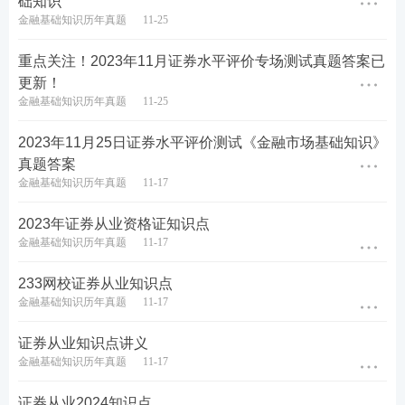
础知识
金融基础知识历年真题
11-25
重点关注！2023年11月证券水平评价专场测试真题答案已
更新！
金融基础知识历年真题
11-25
2023年11月25日证券水平评价测试《金融市场基础知识》
真题答案
金融基础知识历年真题
11-17
2023年证券从业资格证知识点
233网校app上包含各个科目的视频教学，以录播+直
金融基础知识历年真题
11-17
播的形式，进行学习，加速对
知识点
的理解与吸收。
233网校证券从业知识点
同时不同阶段，会分配有不同的学习任务，这样考生
金融基础知识历年真题
11-17
可以根据备考时间提前规划好。
立即去看看吧>>
证券从业知识点讲义
金融基础知识历年真题
11-17
证券从业2024知识点