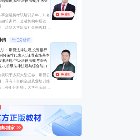
证券研究报告业务(证券分析师),
基础知识,基金法律
初级个人贷款,中级个人贷款,期
融
货投资分析
免费听
免费听
从事金融类考试培
经济学硕士、金融培训高级讲
金融培训师、金融
师，李泽瑞老师从事金融类考证
理、清华大学出版
培训，教学经验丰富，出口
主编、上海人才培
成“段子”，是一个让学员欲罢不
孙婧
心特聘讲师。人称
外汇分析
王佳荣
能的很有个人风格的老师，江湖
金融圈达人
的“一哥”。
主讲：期货法律法
学员称被讲课耽误的“德云社”编
主讲：金融市场基础知识,期货
业务(保荐代表人)
外弟子。
基础知识,基金法律法规,中级金
法律法规,中级法
融
能力,初级法律法
免费听
免费听
从事金融类考试培训多年，知名
曾就职于多家大型
金融培训师、金融机构中层管
司，具有丰富的金
理、清华大学出版社金融教材副
验，外汇分析师，
主编、上海人才培训市场促进中
易大赛评委，同时
心特聘讲师。人称金融类培训界
个从业资格。
的“一哥”。