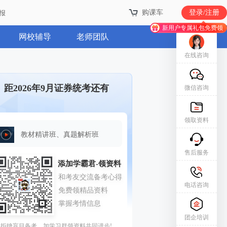
购课车
登录/注册
报
新用户专属礼包免费领
网校辅导
老师团队
在线咨询
距2026年9月证券统考还有
微信咨询
领取资料
教材精讲班、真题解析班
售后服务
电话咨询
团企培训
拒绝盲目备考，加学习群领资料共同进步!