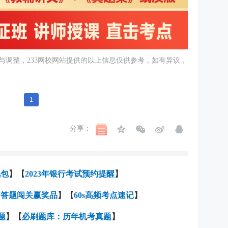
与调整，233网校网站提供的以上信息仅供参考，如有异议，
1
分享：
礼包
】【
2023年银行考试预约
提醒
】
【
答题闯关赢奖品
】【
60s高频考点速记
】
题
】【
必刷题库：历年机考真题
】