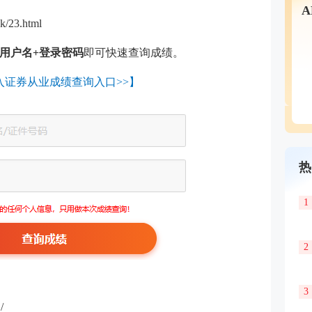
k/23.html
用户名
+登录密码
即可快速查询成绩。
入证券从业成绩查询入口>>】
热
1
2
3
/