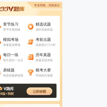
专业智能，高效提分
进入做题
进入做题
章节练习
精选试题
章节专项突破
省时高效精选
进入做题
进入做题
模拟考场
考前点题
海量题免费做
高效锁分72小时
进入做题
进入做题
每日一练
历年真题
每天进步一点点
真题实战演练
进入做题
进入做题
易错题
模考大赛
精选高频易错题
同场闯关做题