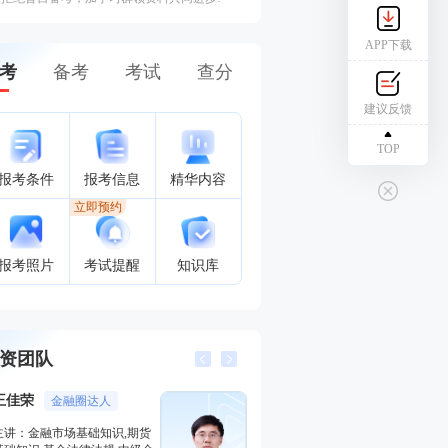
APP下载
考
备考
考试
查分
建议反馈
TOP
报考条件
报考信息
精华内容
立即预约
报考照片
考试提醒
知识库
资团队
李泽瑞
王佳荣
金融培训高级讲师
金融圈
主讲：证券投资顾问业务,发布
主讲：金融市场基