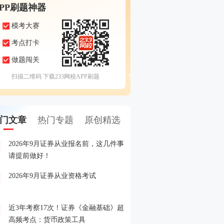
APP刷题神器
模考大赛
考点打卡
做题闯关
扫描二维码 下载233网校APP刷题
门文章
热门专题
原创精选
2026年9月证券从业报名前，这几件事
备考证券，人手一份，立
1
请提前做好！
印！
2026年9月证券从业资格考试
晒分赢好礼！2026年6月
2
晒分入口>>
近3年考察17次！证券《金融基础》超
2026年证券从业考试精品
3
高频考点：货币政策工具
载入口>>