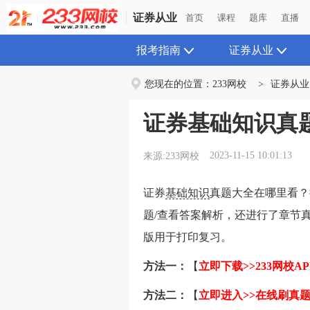
证券从业
首页
课程
题库
直播
报考指南
证券从业
您现在的位置：
233网校
>
证券从业
证券基础知识真
2023-11-15 10:01:13
来源:233网校
证券
基础知识
真题大全在哪里看？
题/查看答案解析，
还进行了章节真
版用于打印复习。
方法一：
【
立即下载>>233网校AP
方法二：
【
立即进入>>在线刷真