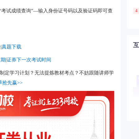
击“考试成绩查询”—输入身份证号码以及验证码即可查
4
分
|
真题下载
效期
|
证券下一次考试时间
制定学习计划？无法提炼教材考点？不妨跟随讲师学
季抢先赢>>