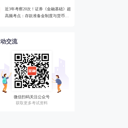
近3年考察20次！证券《金融基础》超
2026年证券从业考点打卡
4
高频考点：存款准备金制度与货币乘
攻克一个高频考点！
数的概念
互动交流
微信扫码关注公众号
获取更多考试资料