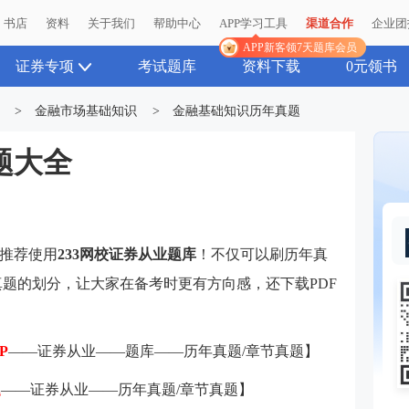
书店
资料
关于我们
帮助中心
APP学习工具
渠道合作
企业团
APP新客领7天题库会员
证券专项
考试题库
资料下载
0元领书
>
金融市场基础知识
>
金融基础知识历年真题
题大全
推荐使用
233网校证券从业题库
！不仅可以刷
历年真
题的划分，让大家在备考时更有方向感，还下载PDF
P
——证券从业——题库——历年真题
/章节真题
】
题
——证券从业——历年真题/章节真题】