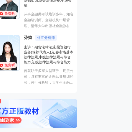
,基金法律法规,中级金
证券研究报告业务(证券分析师),
初级个人贷款,中级个人贷款,期
货投资分析
免费听
类考试培训多年，知名
经济学硕士、金融培训高级讲
师、金融机构中层管
师，李泽瑞老师从事金融类考证
大学出版社金融教材副
培训，教学经验丰富，出口
海人才培训市场促进中
成“段子”，是一个让学员欲罢不
师。人称金融类培训界
外汇分析师
王佳荣
能的很有个人风格的老师，江湖
金融圈达人
。
货法律法规,投资银行
学员称被讲课耽误的“德云社”编
荐代表人),证券市场基本
主讲：金融市场基础知识,期货
外弟子。
,中级法律法规与综合
基础知识,基金法律法规,中级金
级法律法规与综合能力
融
免费听
多家大型证券、期货公
从事金融类考试培训多年，知名
丰富的金融从业培训经
金融培训师、金融机构中层管
分析师，大学生金融交
理、清华大学出版社金融教材副
委，同时拥有金融类多
主编、上海人才培训市场促进中
格。
心特聘讲师。人称金融类培训界
的“一哥”。