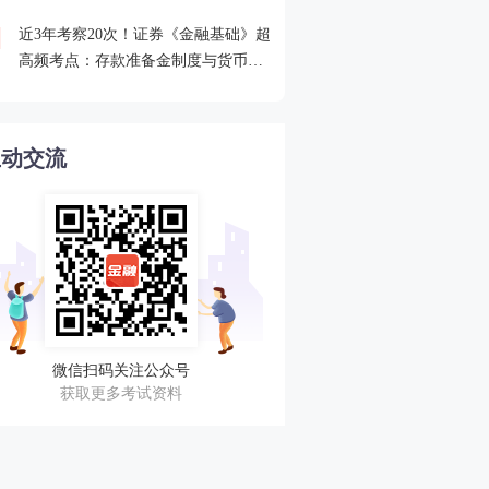
近3年考察20次！证券《金融基础》超
2026年证券从业考点打卡
4
高频考点：存款准备金制度与货币乘
攻克一个高频考点！
数的概念
互动交流
微信扫码关注公众号
获取更多考试资料