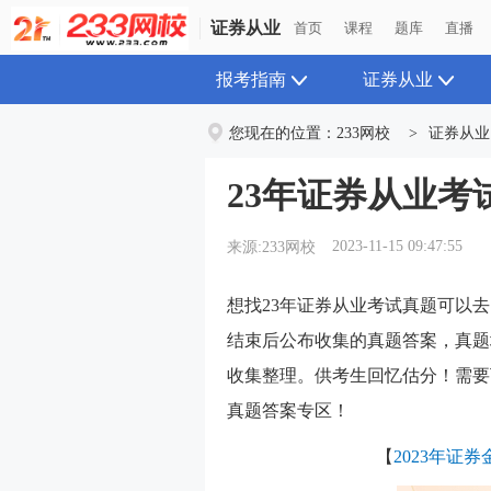
证券从业
证券从业
首页
首页
课程
课程
题库
题库
直播
直播
报考指南
证券从业
您现在的位置：
233网校
>
证券从业
23年证券从业考
2023-11-15 09:47:55
来源:233网校
想找23年证券从业考试真题可以去
结束后公布收集的真题答案，真题
收集整理。供考生回忆估分！需要
真题答案专区！
【
2023年证