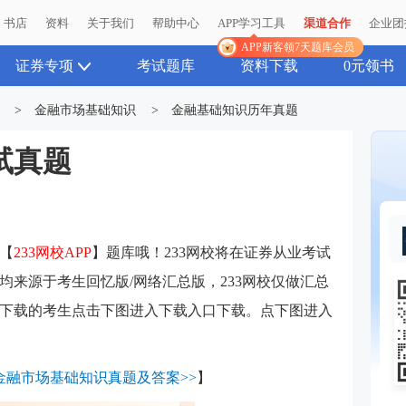
书店
书店
资料
资料
关于我们
关于我们
帮助中心
帮助中心
APP学习工具
APP学习工具
渠道合作
渠道合作
企业团
企业团
APP新客领7天题库会员
APP新客领7天题库会员
证券专项
考试题库
资料下载
0元领书
>
金融市场基础知识
>
金融基础知识历年真题
试真题
【
233网校APP
】题库哦！233网校将在证券从业考试
均来源于考生回忆版/网络汇总版，233网校仅做汇总
下载的考生点击下图进入下载入口下载。点下图进入
券金融市场基础知识真题及答案>>
】