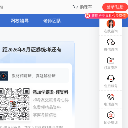
购课车
购课车
登录/注册
登录/注册
报
报
新用户专属礼包免费领
新用户专属礼包免费领
网校辅导
老师团队
在线咨询
距2026年9月证券统考还有
微信咨询
领取资料
教材精讲班、真题解析班
售后服务
电话咨询
团企培训
拒绝盲目备考，加学习群领资料共同进步!