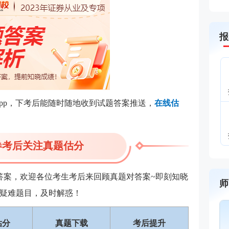
报
app，下考后能随时随地收到试题答案推送，
在线估
券考后关注真题估分
题答案，欢迎各位考生考后来回顾真题对答案~即刻知晓
师
疑难题目，及时解惑！
王佳荣
主讲：金
估分
真题下载
考后提升