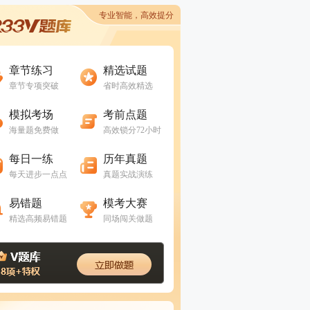
专业智能，高效提分
进入做题
进入做题
章节练习
精选试题
章节专项突破
省时高效精选
进入做题
进入做题
模拟考场
考前点题
海量题免费做
高效锁分72小时
进入做题
进入做题
每日一练
历年真题
每天进步一点点
真题实战演练
进入做题
进入做题
易错题
模考大赛
精选高频易错题
同场闯关做题