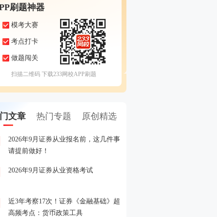
APP刷题神器
模考大赛
考点打卡
做题闯关
扫描二维码 下载233网校APP刷题
门文章
热门专题
原创精选
2026年9月证券从业报名前，这几件事
备考证券，人手一份，立
1
请提前做好！
印！
2026年9月证券从业资格考试
晒分赢好礼！2026年6月
2
晒分入口>>
近3年考察17次！证券《金融基础》超
2026年证券从业考试精品
3
高频考点：货币政策工具
载入口>>