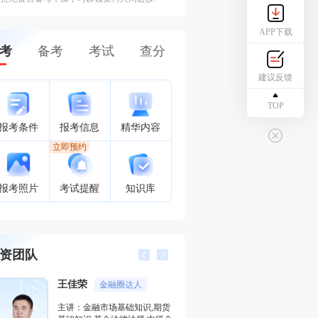
APP下载
考
备考
考试
查分
建议反馈
TOP
报考条件
报考信息
精华内容
立即预约
报考照片
考试提醒
知识库
资团队
李泽瑞
金融圈达人
金融培训高级讲师
融市场基础知识,期货
主讲：证券投资顾问业务,发布