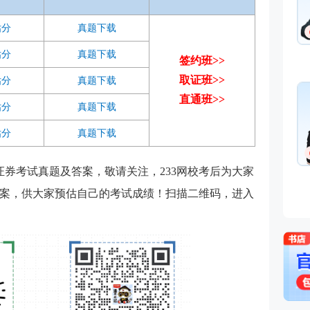
基础知识
融
估分
真题下载
免费听
从事金融
金融培训
估分
真题下载
签约班>>
理、清华
主编、上
取证班>>
估分
真题下载
孙婧
心特聘讲
直通班>>
的“一哥”
估分
真题下载
主讲：期
业务(保
估分
真题下载
法律法规
能力,初
免费听
曾就职于
年证券考试真题及答案，敬请关注，233网校考后为大家
司，具有
案，供大家预估自己的考试成绩！扫描二维码，进入
验，外汇
易大赛评
个从业资