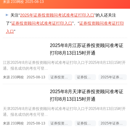
来源 233网校
2025-08-13
打印入口北京2025年8月证券投资顾问准考
关注“
2025年证券投资顾问考试准考证打印入口
”的人还关注
了“
证券投资顾问考试准考证打印入口
”、“
证券投资顾问准考证打印
入口
”
2025年8月江苏证券投资顾问准考证
打印8月13日15时开通
江苏2025年8月证券投资顾问考试准考证打印入口于2025年8月13日15时开
通。报名成功的考生可登...
来源 233网校
2025-08-13
证券投资顾问考试准考证打印入口
证券投资顾问准考证打印入口
2025年证券投资顾问考试准考证打印入口
2025年8月天津证券投资顾问准考证
打印8月13日15时开通
天津2025年8月证券投资顾问考试准考证打印入口于2025年8月13日15时开
通。报名成功的考生可登...
来源 233网校
2025-08-13
证券投资顾问考试准考证打印入口
证券投资顾问准考证打印入口
2025年证券投资顾问考试准考证打印入口