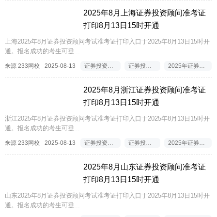
2025年8月上海证券投资顾问准考证
打印8月13日15时开通
上海2025年8月证券投资顾问考试准考证打印入口于2025年8月13日15时开
通。报名成功的考生可登...
来源 233网校
2025-08-13
证券投资顾问考试准考证打印入口
证券投资顾问准考证打印入口
2025年证券投资顾问考试准考证打印入口
2025年8月浙江证券投资顾问准考证
打印8月13日15时开通
浙江2025年8月证券投资顾问考试准考证打印入口于2025年8月13日15时开
通。报名成功的考生可登...
来源 233网校
2025-08-13
证券投资顾问考试准考证打印入口
证券投资顾问准考证打印入口
2025年证券投资顾问考试准考证打印入口
2025年8月山东证券投资顾问准考证
打印8月13日15时开通
山东2025年8月证券投资顾问考试准考证打印入口于2025年8月13日15时开
通。报名成功的考生可登...