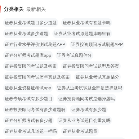
分类相关
最新相关
证券从业考试题目多少道题
证券从业考试有答题卡吗
证券从业考试多少道题
证券从业考试原题题库哪里有
证券行业水平评价测试刷题APP
证券投资顾问考试刷题APP
证券分析师考试题库app
证券考试真题估分
证券投资顾问考试题及答案
证券投资顾问考试题型及答案
证券投资顾问考试历年真题及答案
证券从业考试真题估分
证券从业资格证考试app
证券从业考试试题全部是选择题吗
证券专项考试有多少题目
证券投资顾问考试是选择题吗
证券投资顾问考试有多少道题啊
证券考试有多少题
证券分析师考试有多少题
证券从业考试题目会重复吗
证券从业考试几道题一样吗
证券从业考试题量