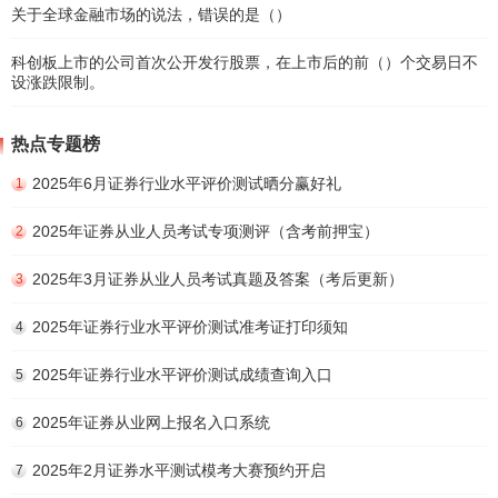
关于全球金融市场的说法，错误的是（）
科创板上市的公司首次公开发行股票，在上市后的前（）个交易日不
设涨跌限制。
热点专题榜
2025年6月证券行业水平评价测试晒分赢好礼
1
2025年证券从业人员考试专项测评（含考前押宝）
2
2025年3月证券从业人员考试真题及答案（考后更新）
3
2025年证券行业水平评价测试准考证打印须知
4
2025年证券行业水平评价测试成绩查询入口
5
2025年证券从业网上报名入口系统
6
2025年2月证券水平测试模考大赛预约开启
7