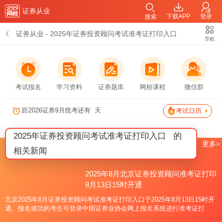
证券从业
下载APP
登录
搜索
证券从业
-
2025年证券投资顾问考试准考证打印入口
导航
考试报名
学习资料
证券题库
网校课程
微信群
距2026证券9月统考还有
天
考试日历
2025年证券投资顾问考试准考证打印入口
的
更多>
相关新闻
2025年8月北京证券投资顾问准考证打印
8月13日15时开通
北京2025年8月证券投资顾问考试准考证打印入口于2025年8月13日15时开
通。报名成功的考生可登录中国证券业协会网上报名系统进行准考证打
印，证券考试准考证打印注意事项如下：点击进入>>北京证券投顾准考证