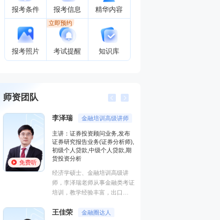
报考条件
报考信息
精华内容
立即预约
报考照片
考试提醒
知识库
师资团队
李泽瑞
王佳荣
金融培训高级讲师
金
主讲：证券投资顾问业务,发布
主讲：金融市
证券研究报告业务(证券分析师),
基础知识,基
初级个人贷款,中级个人贷款,期
融
货投资分析
免费听
免费听
从事金融类考
经济学硕士、金融培训高级讲
金融培训师、
师，李泽瑞老师从事金融类考证
理、清华大学
培训，教学经验丰富，出口
主编、上海人
成“段子”，是一个让学员欲罢不
孙婧
心特聘讲师。
外汇
王佳荣
能的很有个人风格的老师，江湖
金融圈达人
的“一哥”。
主讲：期货法