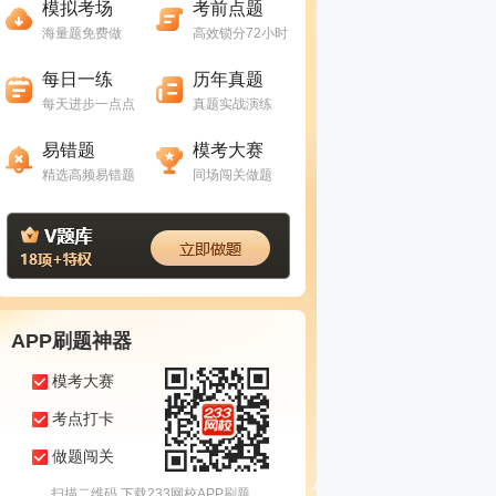
模拟考场
考前点题
海量题免费做
高效锁分72小时
进入做题
进入做题
每日一练
历年真题
每天进步一点点
真题实战演练
进入做题
进入做题
易错题
模考大赛
精选高频易错题
同场闯关做题
APP刷题神器
模考大赛
考点打卡
做题闯关
扫描二维码 下载233网校APP刷题