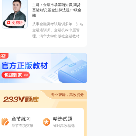
学员称被讲课耽误的“德云社”编
主讲：金融市场基础知识,期货
业务(保荐代表
外弟子。
基础知识,基金法律法规,中级金
法律法规,中
融
能力,初级法
免费听
免费听
从事金融类考试培训多年，知名
曾就职于多家
金融培训师、金融机构中层管
司，具有丰富
理、清华大学出版社金融教材副
验，外汇分析
主编、上海人才培训市场促进中
易大赛评委，
心特聘讲师。人称金融类培训界
个从业资格。
的“一哥”。
专业智能，高效提分
进入做题
进入做题
章节练习
精选试题
章节专项突破
省时高效精选
进入做题
进入做题