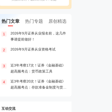
热门文章
热门专题
原创精选
2026年9月证券从业报名前，这几件
备考证券，人手一份
1
1
事请提前做好！
印！
2026年9月证券从业资格考试
晒分赢好礼！2026年
2
2
试晒分入口>>
近3年考察17次！证券《金融基础》
2026年证券从业考
3
3
超高频考点：货币政策工具
载入口>>
近3年考察20次！证券《金融基础》
2026年证券从业考
4
4
超高频考点：存款准备金制度与货币
攻克一个高频考点！
乘数的概念
互动交流