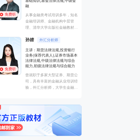
中级金
证券研究报告业务(证券分析师),
初级个人贷款,中级个人贷款,期
货投资分析
免费听
，知名
经济学硕士、金融培训高级讲
层管
师，李泽瑞老师从事金融类考证
教材副
培训，教学经验丰富，出口
促进中
成“段子”，是一个让学员欲罢不
培训界
王佳荣
能的很有个人风格的老师，江湖
金融圈达人
资银行
学员称被讲课耽误的“德云社”编
市场基本
主讲：金融市场基础知识,期货
外弟子。
与综合
基础知识,基金法律法规,中级金
合能力
融
免费听
期货公
从事金融类考试培训多年，知名
培训经
金融培训师、金融机构中层管
金融交
理、清华大学出版社金融教材副
融类多
主编、上海人才培训市场促进中
心特聘讲师。人称金融类培训界
的“一哥”。