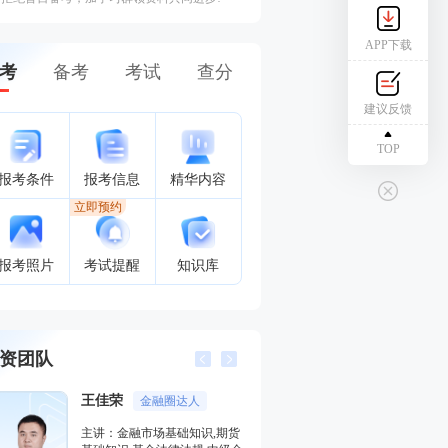
APP下载
考
备考
考试
查分
建议反馈
TOP
报考条件
报考信息
精华内容
立即预约
报考照片
考试提醒
知识库
资团队
李泽瑞
金融培训高级讲师
,期货
主讲：证券投资顾问业务,发布