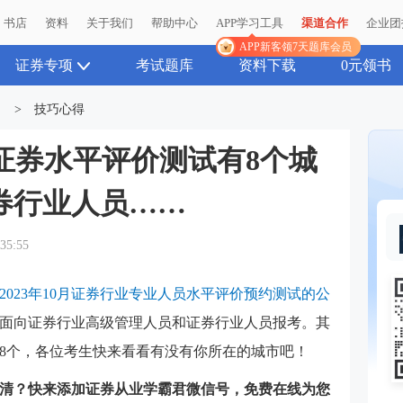
书店
书店
资料
资料
关于我们
关于我们
帮助中心
帮助中心
APP学习工具
APP学习工具
渠道合作
渠道合作
企业团
企业团
APP新客领7天题库会员
APP新客领7天题库会员
证券专项
考试题库
资料下载
0元领书
>
技巧心得
月证券水平评价测试有8个城
券行业人员……
:35:55
2023年10月证券行业专业人员水平评价预约测试的公
试面向证券行业高级管理人员和证券行业人员报考。其
8个，各位考生快来看看有没有你所在的城市吧！
清？快来添加证券从业学霸君微信号，免费在线为您