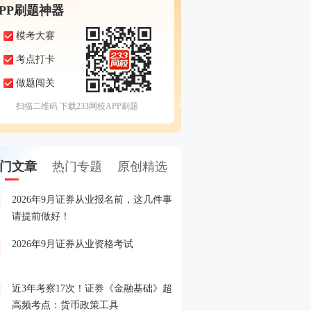
APP刷题神器
模考大赛
考点打卡
做题闯关
扫描二维码 下载233网校APP刷题
门文章
热门专题
原创精选
2026年9月证券从业报名前，这几件事
备考证券，人手一份，立
1
请提前做好！
印！
2026年9月证券从业资格考试
晒分赢好礼！2026年6月
2
晒分入口>>
近3年考察17次！证券《金融基础》超
2026年证券从业考试精品
3
高频考点：货币政策工具
载入口>>