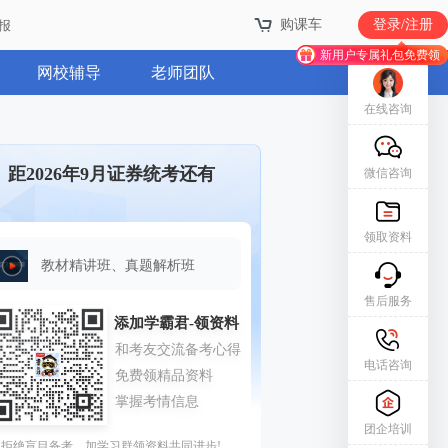
购课车
购课车
登录/注册
登录/注册
报
报
新用户专属礼包免费领
新用户专属礼包免费领
网校辅导
老师团队
在线咨询
距2026年9月证券统考还有
微信咨询
领取资料
教材精讲班、真题解析班
售后服务
电话咨询
团企培训
拒绝盲目备考，加学习群领资料共同进步!