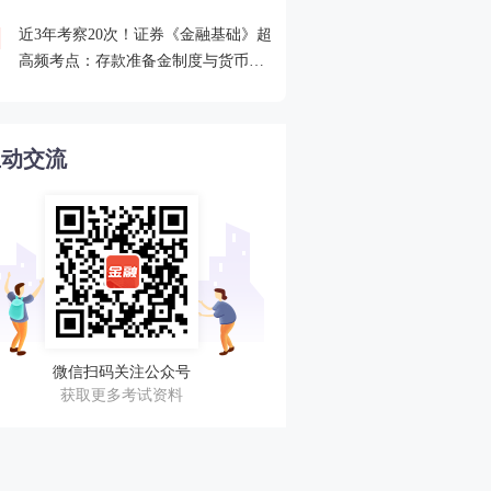
近3年考察20次！证券《金融基础》超
2026年证券从业考点打卡
4
高频考点：存款准备金制度与货币乘
攻克一个高频考点！
数的概念
互动交流
微信扫码关注公众号
获取更多考试资料