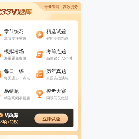
专业智能，高效提分
进入做题
进入做题
章节练习
精选试题
章节专项突破
省时高效精选
进入做题
进入做题
模拟考场
考前点题
海量题免费做
高效锁分72小时
进入做题
进入做题
每日一练
历年真题
每天进步一点点
真题实战演练
进入做题
进入做题
易错题
模考大赛
精选高频易错题
同场闯关做题