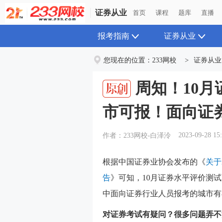
证券从业
证券从业
首页
首页
课程
课程
题库
题库
直播
直播
报考指南
证券从业
您现在的位置：
233网校
>
证券从业
周知！10
市可报！面向证
2023-09-28 15
作者：233网校-白泽泠
根据中国证券业协会发布的《
关于
告
》可知，10月证券水平评价测
中面向证券行业人员报考的城市有
对证券考试有疑问？很多问题弄不