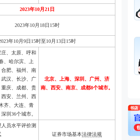
基础知识,基金法律法规,
融
2023年10月21日
免费听
从事金融类考试培训多年
金融培训师、金融机构中
2023年10月18日15时
理、清华大学出版社金融
主编、上海人才培训市场
孙婧
心特聘讲师。人称金融类
外汇分析师
2023年10月9日15时至10月13日15时
的“一哥”。
主讲：期货法律法规,投
家庄、太原、呼和
业务(保荐代表人),证券
法律法规,中级法律法规
春、哈尔滨、上
能力,初级法律法规与综
免费听
、合肥、福州、南
曾就职于多家大型证券、
、武汉、长沙、广
北京、上海、深圳、广州、济
司，具有丰富的金融从业
、重庆、成都、贵
南、西安、南京、成都8个城市。
验，外汇分析师，大学生
易大赛评委，同时拥有金
、西安、兰州、西
个从业资格。
木齐、大连、青
深圳36个城市。
理人员水平评价测
试
证券市场基本
法律法规