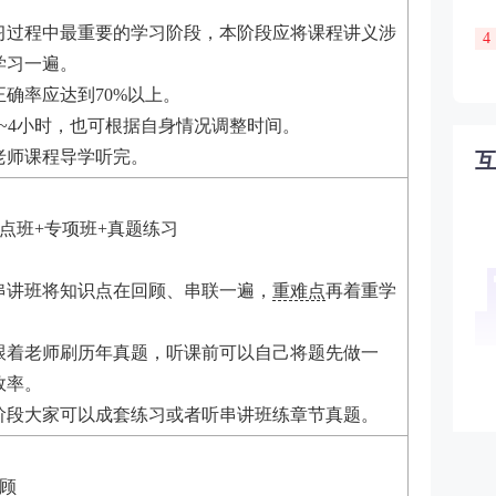
习过程中最重要的学习阶段，本阶段应将课程讲义涉
4
学习一遍。
确率应达到70%以上。
~4小时，也可根据自身情况调整时间。
老师课程导学听完。
点班+专项班+真题练习
串讲班将知识点在回顾、串联一遍，
重难点
再着重学
跟着老师刷历年真题，听课前可以自己将题先做一
效率。
阶段大家可以成套练习或者听串讲班练章节真题。
顾