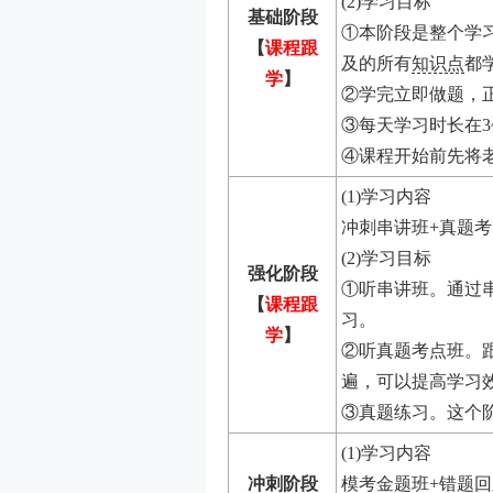
(2)学习目标
基础阶段
①本阶段是整个学
【
课程跟
及的所有
知识点
都
学
】
②学完立即做题，正
③每天学习时长在3
④课程开始前先将
(1)学习内容
冲刺串讲班+真题考
(2)学习目标
强化阶段
①听串讲班。通过
【
课程跟
习。
学
】
②听真题考点班。
遍，可以提高学习
③真题练习。这个
(1)学习内容
冲刺阶段
模考金题班+错题回