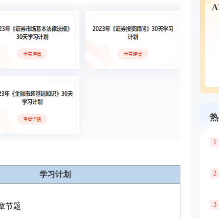
热
1
2
学习计划
3
章节题