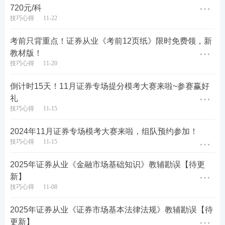
720元/科
技巧心得
11-22
考前只背重点！证券从业《考前12页纸》限时免费领，新
教材版！
技巧心得
11-20
倒计时15天！11月证券专场提分模考大赛来啦~参赛赢好
礼
技巧心得
11-15
第三步：选择所需资料进行下载
2024年11月证券专场模考大赛来啦，组队预约参加！
技巧心得
11-15
选择所需资料，点击右侧【下载】按钮即可立即下载
资料。
下载成功后，可在“我的资料”里面查看、下载
2025年证券从业《金融市场基础知识》教辅勘误【待更
和打印。
新】
技巧心得
11-08
（
注：
如果下载币不够，可点击下方“邀请好友得30个
2025年证券从业《证券市场基本法律法规》教辅勘误【待
下载币”，另外，好友助力成功后还可以获得5天V1题
更新】