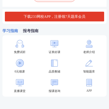
重学习。刷历年真题，听课前可以自己将题先做一
遍，提高学习效率。在此阶段，考生要做到专项突
下载233网校APP，注册领7天题库会员
破，什么是专项突破呢，比如科目二计算题分值占比
较大，那么就可以利用5天左右专攻计算题。
学习指南
报考指南
冲刺阶段（建议10天）
冲刺阶段主要是提高做题速度和准确度，熟悉真题出
免费试听
证券好课
老师介绍
题角度，回顾错题，查漏补缺。
0元领课
品质教辅
智能题库
APP
直播课堂
报课咨询