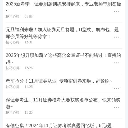
报考动态等>>
】
2025新考季！证券刷题训练安排起来，专业老师带刷答疑
~
技巧心得
01-03
元旦福利来啦！加入证券元旦答题，U型枕、帆布包、题
库会员等好礼等你拿！
技巧心得
12-31
2025年想升职加薪？这些高含金量证书不能错过！直播约
起~
第二步：选择“我的资料包”
技巧心得
12-26
打开233网校APP，选择
“证券从业”-“我的”-“我的资
考前抢分！11月证券从业+专项密训卷来啦，赶紧刷~
料包”
即可进行领取。
技巧心得
11-26
@证券考生，11月证券模考大赛获奖名单公布，快来领奖
啦~
技巧心得
11-25
有偿征集！2024年11月证券考试真题回忆版，6元/题，