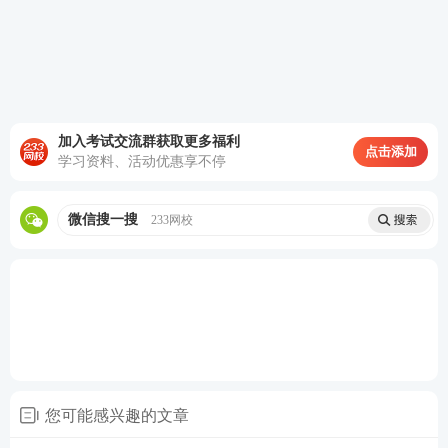
加入考试交流群获取更多福利
点击添加
学习资料、活动优惠享不停
微信搜一搜
233网校
如何获得证券学习计划表？
第一步：下载233网校APP
大家可以在手机应用中搜索“233网校”下载233网校AP
P，或直接扫描下面二维码进行下载。
您可能感兴趣的文章
【
下载233网校APP，可免费下载资料/免费刷题/了解