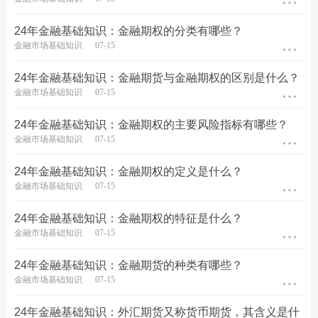
根据教材或考
24年金融基础知识：金融期权的分类有哪些？
试大纲，全面
教材精讲班
讲解各章节
知
金融市场基础知识
07-15
（学习时长：
识点
，帮助考
57h/科）
进入基础阶
生牢固夯实基
24年金融基础知识：金融期货与金融期权的区别是什么？
段学习>>
础。
金融市场基础知识
07-15
真题考点班
以整体将考
24年金融基础知识：金融期权的主要风险指标有哪些？
（学习时长：
点，掌握真题
5h/科）
考试应用。
金融市场基础知识
07-15
24年金融基础知识：金融期权的定义是什么？
2
强化阶段
：巩固考点，专项突破
金融市场基础知识
07-15
冲刺串讲班
考点框架梳理
24年金融基础知识：金融期权的特征是什么？
（学习时长：
串讲，针对性
4h/科）
巩固锁分
金融市场基础知识
07-15
进入强化阶
段学习>>
专项突破班
计算题
专项讲
24年金融基础知识：金融期货的种类有哪些？
（学习时长：
解，提升计算
金融市场基础知识
07-15
3h/科）
题正确率
24年金融基础知识：外汇期货又称货币期货，其含义是什