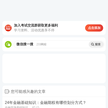
拟真实考试的感觉
。
立即试听>>
冲刺阶段——
模考金题班+题库模拟题+题库点
题
套卷练习，提升做题速度和做题准确率
。
加入考试交流群获取更多福利
立即试听>>
点击添加
学习资料、活动优惠享不停
证券备考计划
微信搜一搜
233网校
从近几年考情来看，证券考试考查内容越来越
细、范围起来越广，很难从教材中找到重点！建
议大家务必摸透考情，保证足够的备考时间，制
定科学的复习计划，方可顺利拿下证券从业资格
证。
您可能感兴趣的文章
1
基础阶段
：吃透教材，夯实基础
24年金融基础知识：金融期权有哪些划分方式？
金融市场基础知识
07-15