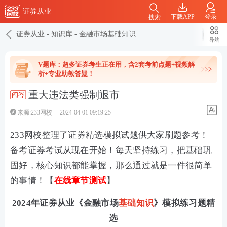
证券从业
下载APP
登录
搜索
证券从业
-
知识库
-
金融市场基础知识
导航
V题库：超多证券考生正在用，含2套考前点题+视频解
析+专业助教答疑！
重大违法类强制退市
来源:233网校
2024-04-01 09:19:25
233网校整理了证券精选模拟试题供大家刷题参考！
备考证券考试从现在开始！每天坚持练习，把基础巩
固好，核心知识都能掌握，那么通过就是一件很简单
的事情！【
在线章节测试
】
2024年证券从业《金融市场
基础知识
》模拟练习题精
选