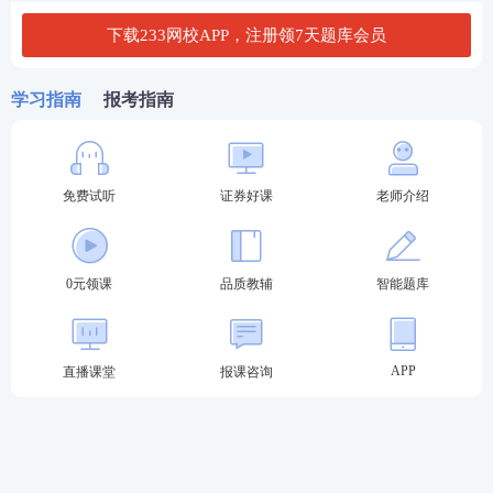
D. 资本证券
下载233网校APP，注册领7天题库会员
查看答案
学习指南
报考指南
证券好课全新升级：直击考点，由浅入深，稳步锁分
免费试听
证券好课
老师介绍
基础阶段——
官方教材+精讲班视频+题库章节
题
每天的有效学习时间在2h以上，备考期间
可以根据个人的学习情况进行调整。这一阶段
0元领课
品质教辅
智能题库
的学习一定要搭配好题库练习，一个章节练习
结束就做一个章节的习题
。
立即试听>>
APP
直播课堂
报课咨询
巩固阶段——
冲刺串讲班+真题考点班+题库历
年真题
冲刺班用更短的时间梳理大量的考
点，可以在短期内帮助我们复习提升成绩。而
真题考点班和题库历年真题则可以帮助我们模