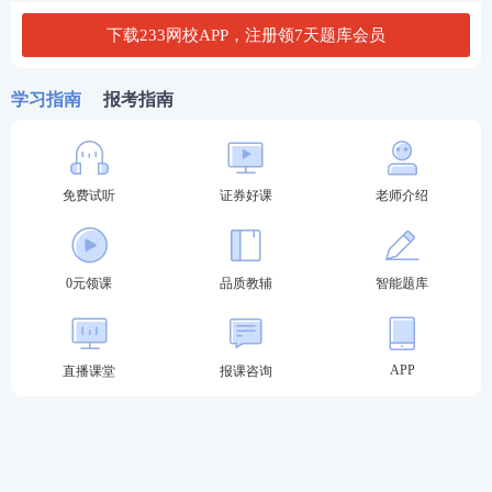
下载233网校APP，注册领7天题库会员
3
冲刺阶段
：冲刺锁分，查漏补缺
学习指南
报考指南
模考金题班
2套突击卷讲
（学习时长：
解，考前强化
4h/科）
训练
进入冲刺阶
段学习>>
直播密训班
刷题巩固，查
免费试听
证券好课
老师介绍
（学习时长：
漏补缺，练
3h/科）
出“题感”
0元领课
品质教辅
智能题库
APP
直播课堂
报课咨询