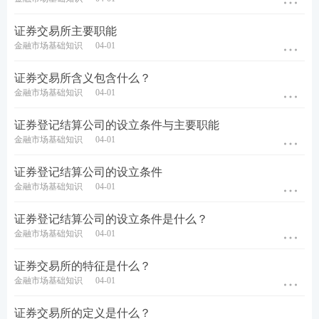
证券交易所主要职能
金融市场基础知识
04-01
答疑互助：添加233网校证券从业学霸君微信号【
sun
证券交易所含义包含什么？
233wx
】加入233网校备考大家庭，我们共同学习一起
金融市场基础知识
04-01
进步相约拿证！
证券登记结算公司的设立条件与主要职能
证券报考：【
报考条件查询
】【
报名照片处理
】【
证
金融市场基础知识
04-01
券行业薪资查询
】
证券登记结算公司的设立条件
金融市场基础知识
04-01
考试推荐：
【
干货笔记
】【
考点速记
】【
教材内部资
料/题库会员免费领
】
证券登记结算公司的设立条件是什么？
金融市场基础知识
04-01
刷题神器：
【
233网校APP
】【
证券限时答题PK挑
战
】【
拍照/关键词搜题
】
证券交易所的特征是什么？
金融市场基础知识
04-01
证券交易所的定义是什么？