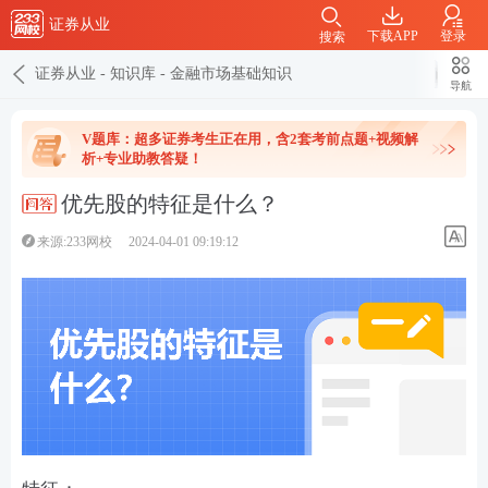
证券从业
下载APP
登录
搜索
证券从业
-
知识库
-
金融市场基础知识
导航
V题库：超多证券考生正在用，含2套考前点题+视频解
析+专业助教答疑！
优先股的特征是什么？
来源:233网校
2024-04-01 09:19:12