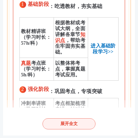
1
基础阶段
：吃透教材，夯实基础
根据教材或考
试大纲，全面
教材精讲班
讲解各章节
知
（学习时长：
识点
，帮助考
57h/科）
进入基础阶
生牢固夯实基
段学习>>
础。
真题
考点班
以整体将考
（学习时长：
点，掌握真题
5h/科）
考试应用。
2
强化阶段
：巩固考点，专项突破
冲刺串讲班
考点框架梳理
（学习时长：
串讲，针对性
4h/科）
巩固锁分
进入强化阶
段学习>>
展开全文
专项突破班
计算题
专项讲
（学习时长：
解，提升计算
3h/科）
题正确率