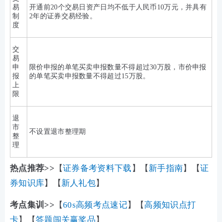
易
开通前20个交易日资产日均不低于人民币10万元，并具有
制
2年的证券交易经验。
度
交
易
申
限价申报的单笔买卖申报数量不得超过30万股，市价申报
报
的单笔买卖申报数量不得超过15万股。
上
限
退
市
不设置退市整理期
整
理
热点推荐>>
【
证券备考资料下载
】【
新手指南
】【
证
券知识库
】【
新人礼包
】
考点集训>>
【
60s高频考点速记
】【
高频知识点打
卡
】【
答题闯关赢奖品
】