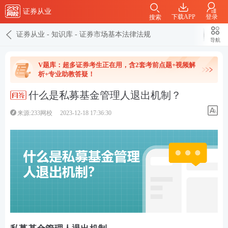
证券从业
下载APP
登录
搜索
证券从业
-
知识库
-
证券市场基本法律法规
导航
V题库：超多证券考生正在用，含2套考前点题+视频解
析+专业助教答疑！
什么是私募基金管理人退出机制？
来源:233网校
2023-12-18 17:36:30