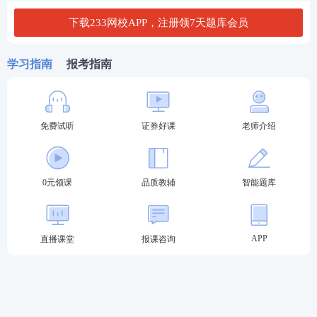
下载233网校APP，注册领7天题库会员
证券报考：【
报考条件查询
】【
报名照片处理
】【
证
券行业薪资查询
】
学习指南
报考指南
考试推荐：
【
干货笔记
】【
考点速记
】【
教材讲义/题
库会员免费领
】
免费试听
证券好课
老师介绍
刷题神器：
【
233网校APP
】【
证券限时答题PK挑
战
】【
拍照/关键词搜题
】
0元领课
品质教辅
智能题库
APP
直播课堂
报课咨询