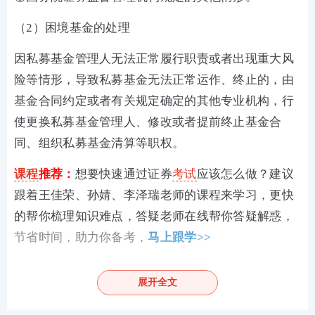
（
2）困境基金的处理
因私募基金管理人无法正常履行职责或者出现重大风
险等情形，导致私募基金无法正常运作、终止的，由
基金合同约定或者有关规定确定的其他专业机构，行
使更换私募基金管理人、修改或者提前终止基金合
同、组织私募基金清算等职权。
课程
推荐：
想要快速通过证券
考试
应该怎么做？建议
跟着王佳荣、孙婧、李泽瑞老师的课程来学习，更快
的帮你梳理知识难点，答疑老师在线帮你答疑解惑，
节省时间，助力你备考，
马上跟学>>
答疑互助：添加233
网校
证券从业
学霸君微信号【
sun
展开全文
233wx
】加入233网校备考大家庭，我们共同学习一起
进步相约拿证！