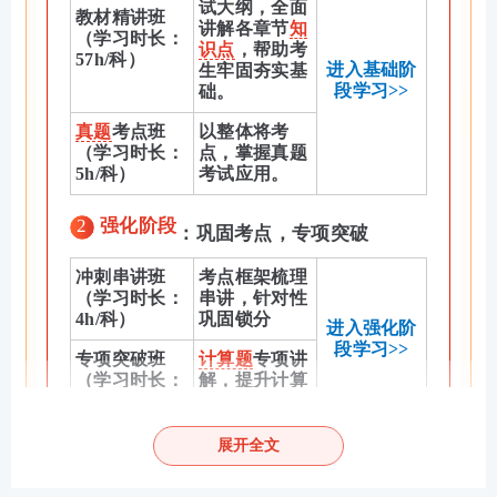
试大纲，全面
教材精讲班
讲解各章节
知
（学习时长：
识点
，帮助考
57h/科）
进入基础阶
生牢固夯实基
段学习>>
础。
真题
考点班
以整体将考
（学习时长：
点，掌握真题
5h/科）
考试应用。
2
强化阶段
：巩固考点，专项突破
冲刺串讲班
考点框架梳理
（学习时长：
串讲，针对性
4h/科）
巩固锁分
进入强化阶
段学习>>
专项突破班
计算题
专项讲
（学习时长：
解，提升计算
3h/科）
题正确率
展开全文
3
冲刺阶段
：冲刺锁分，查漏补缺