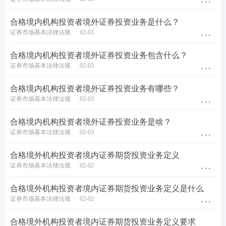
答疑互助：添加233网校证券从业学霸君微信号【
sun
233wx
】加入233网校备考大家庭，我们共同学习一起
合格境内机构投资者境外证券投资业务是什么？
进步相约拿证！
证券市场基本法律法规
02-03
证券报考：【
报考条件查询
】【
报名照片处理
】【
证
合格境内机构投资者境外证券投资业务包含什么？
证券市场基本法律法规
02-03
券行业薪资查询
】
合格境内机构投资者境外证券投资业务有哪些？
考试推荐：
【
干货笔记
】【
考点速记
】【
教材内部资
证券市场基本法律法规
02-03
料/题库会员免费领
】
合格境内机构投资者境外证券投资业务是啥？
刷题神器：
【
233网校APP
】【
证券限时答题PK挑
证券市场基本法律法规
02-03
战
】【
拍照/关键词搜题
】
合格境外机构投资者境内证券期货投资业务定义
证券市场基本法律法规
02-02
合格境外机构投资者境内证券期货投资业务定义是什么
证券市场基本法律法规
02-02
合格境外机构投资者境内证券期货投资业务定义要求