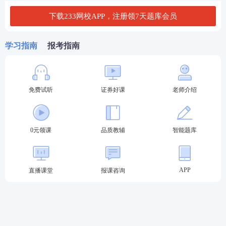
模考金题班
2套突击卷讲
（学习时长：
解，考前强化
下载233网校APP，注册领7天题库会员
4h/科）
训练
进入冲刺阶
段学习>>
直播密训班
刷题巩固，查
学习指南
报考指南
（学习时长：
漏补缺，练
3h/科）
出“题感”
免费试听
证券好课
老师介绍
0元领课
品质教辅
智能题库
APP
直播课堂
报课咨询