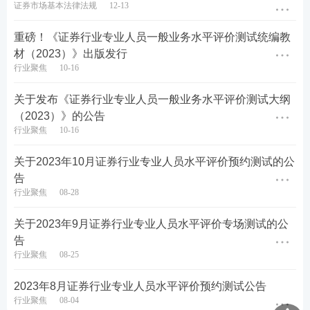
证券市场基本法律法规
12-13
直至满额。
重磅！《证券行业专业人员一般业务水平评价测试统编教
三、测试纪律要求
材（2023）》出版发行
行业聚焦
10-16
(一)考生须持准考证和报名时所填写的有效证件参加
测试。身份证过期或遗失者,可持社会保障卡、公安机
关于发布《证券行业专业人员一般业务水平评价测试大纲
关出具的临时身份证或临时身份证明原件(须有本人照
（2023）》的公告
行业聚焦
10-16
片,且加盖公安机关印章)参加测试,其他证件一律不得
入场。
关于2023年10月证券行业专业人员水平评价预约测试的公
告
(二)考生进入考场须按照监考人员要求就座。
行业聚焦
08-28
(三)测试时手机应关闭,桌面只允许放置准考证、身份
关于2023年9月证券行业专业人员水平评价专场测试的公
证件、演算笔、橡皮及草稿纸,随身物品须放置在考场
告
行业聚焦
08-25
指定位置,请考生不要将贵重物品带入考场,以防丢失。
2023年8月证券行业专业人员水平评价预约测试公告
(四)纸质准考证和草稿纸不得带离考场,否则将按一般
行业聚焦
08-04
违规行为进行处理。