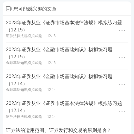
(六)测试费用
您可能感兴趣的文章
测试费用:61元/科,交费方式:网上交费。
2023年证券从业《证券市场基本法律法规》模拟练习题
（12.15）
二、测试报名条件
证券法律法规模拟试题
12-15
本次测试面向证券公司(含子公司)、证券投资咨询公
2023年证券从业《金融市场基础知识》模拟练习题
司、证券财务顾问公司拟任董事长、从事业务管理工
（12.15）
作的其他董事和监事、高级管理人员及从业人员和符
金融基础知识模拟试题
12-15
合《证券行业专业人员水平评价测试实施细则》第七
2023年证券从业《金融市场基础知识》模拟练习题
条规定的其他人员,由各公司预先将满足报名条件的考
（12.14）
生基本信息录入到报名系统后,考生即可登录报名系统
金融基础知识模拟试题
12-14
完成报名流程。
2023年证券从业《证券市场基本法律法规》模拟练习题
（12.14）
本次测试各考区机位有限,所有考生报名按照时间优
证券法律法规模拟试题
12-14
先、交费优先的原则,报完即止。在报名有效期内报名
满额考区如有考生选择退考,该考区将会再次开放报名
证券法的适用范围、证券发行和交易的原则是啥？