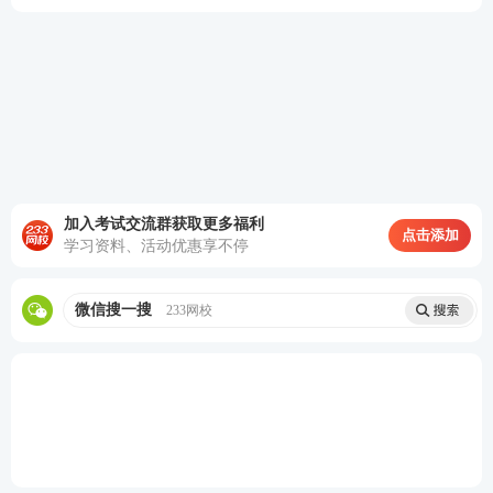
《证券公司高级管理
人员水平评价测试》
《证券市场基本法律
法规》
第2场
13:00-15:00
《证券公司合规管理
人员水平评价测试》
《金融市场基础知
加入考试交流群获取更多福利
第3场
15:40-17:40
识》
点击添加
学习资料、活动优惠享不停
(五)测试形式及测试题型
微信搜一搜
233网校
测试采取闭卷机考形式,题型为客观题,包括单选题、多
选题、判断题、综合题,测试题量均为120题, 试卷正确
率达到60%以上,即为该科目达到基本要求。一般业务
水平评价测试、高级管理人员水平评价测试时间均为1
20分钟。