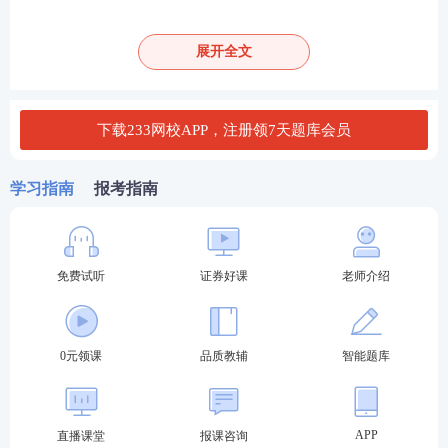
高级管理人员水平评价测试
展开全文
2、证券公司高级管理人员水平评价测试,参考《证券
公司高级管理人员水平评价测试大纲(2022)》。
下载233网校APP，注册领7天题库会员
3、证券公司合规管理人员水平评价测试,参考《证券
公司合规管理人员水平评价测试大纲(2022)》。
学习指南
报考指南
详见
http://link.233.com/19011/pxzx/pxzdydg/
。
(四)测试场次安排
免费试听
证券好课
老师介绍
测试场次
测试时间
测试科目
0元领课
品质教辅
智能题库
《金融市场基础知
识》
《证券市场基本法律
第1场
9:30-11:30
法规》
APP
直播课堂
报课咨询